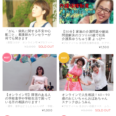
「がん・病気に関する不安や心
【30分】家族の介護問題や嫁姑
配ごと」看護師カウンセラーが
問題解決のコツ☆60歳で社長
何でも聞きます
介護系ゆうちゅう婆 よっぴー
（新型コロナ オンライン可 ■プロフィール 看護師カウンセラーの米田恵美(よねだめぐみ）です。 これまで約３０年看護師としてがんや病気になる方、またそのご家族や友人など、 周囲の方々に寄り添ってきました。 現在は、フリーランスの心理カウンセラーとして活動中です。 がん患者が100万人時代、2人に1人はがんになる時代。 ネット上にたくさん医療や病気に関する情報はありますが、 そこから自分あった情報を選択することは難しいと思います。 これまで延べ5000人以上の患者さんをみてきた経験や知識を活かして、 ご家族の不安や心配事を解消し、あなたの心を少しでも軽くする、そんなお手伝いができたらと思います。 また、自分の友人や職場に同僚ががんになったときにどんな風にサポートすればいいか？ そんな悩みにも、少しばかりお役立ちできればと思います。 ＊「心を軽くなる相談」を目的としているので、セカンドオピニオンの斡旋や治療の可否についてはお応えしかねますのでご了承下さい。 ■わたしの複業 経験・実績・趣味・特技・好きなことetc 看護師歴 約30年 動画編集歴 約6ヶ月 趣味：散歩とジョギング 自分の強み：なんでも楽しめるところ ■時間内に提供できること ・病気に関する悩みや不安の軽減 ・専門知識をかみ砕いてわかりやすくお伝えすること ・お話を丁寧にお聞きすること ・病気との向き合い方 ・心のメンテンナンス方法 ■ こんな人におすすめ ・ご自身やご家族の「がん」について悩んでいる人 ・友人や職場の同僚ががんになったときの接し方を知りたい人 ・健康に不安がある方 ・最近体に不調を感じる方 ・医師の説明についてわかりやすく説明してほしい方 ・病院で説明をうけてもピンと来なくて困っている人 ■ 当日の流れとスケジュール500文字以内 お悩み相談・・・1時間程度 オンラインor対面ご希望の場合は交通費別途 ＊時間外の追加修正や延長希望の場合はその場でご相談の上、追加でご決済いただきます。 ■ 調整可能な曜日・時間帯 ＊ 当日のお申し込みはご遠慮ください。 14日前以上の余裕を持った日時で、ご希望日時を３つほどお知らせください。 （送信欄）＝＝＝＝＝＝＝＝＝＝＝＝ 第一希望：●月●日●曜日 ●時●分～●時●分 第二希望：●月●日●曜日 ●時●分～●時●分 第三希望：●月●日●曜日 ●時●分～●時●分 ＝＝＝＝＝＝＝＝＝＝＝＝＝＝＝＝＝ 1回のサービス提供時間 ６０分 ＊延長される場合は追加料金をご決済いただきます。
■プロフィール 奈良県五條市在住、ケアマネージャー暦15年になります。 子供は娘２人ですが独立し、今は夫と呑気に暮らしてます。 独身時代は堺筋本町のOLでした。結婚後、夫の実家で田舎暮らし開始。 別に介護の仕事を志していた訳でもなく、お小遣い稼ぎにはじめたホームヘルパーからこの世界に入ってきました。 動機は不純です（笑） しかし、実父を見送り、義父を見送り、そして姑の長い介護を経験して、 人が最後を迎えるにあたっての「幸せ」な関係づくりのお手伝いができる仕事に 巡り合えたことを感謝しています。 実体験からキレイゴトでないアドバイスを心掛けています。 ■YouTubeチャンネル 60歳で社長 介護系ゆうちゅう婆 よっぴー https://www.youtube.com/channel/UCCxt4zaQ9LVx2A89DpJ6DSA/videos ▷居宅支援事業所 一人ケアマネの事業所として令和2年10月から再出発しました。 〜取得資格〜 介護支援専門員 主任介護支援専門員 介護福祉士・ホームヘルパー２・１級 住環境コーディネイター２級 ■わたしの複業 ▷居宅介護支援専門員事業所 ・ケアプラン作成 ・給付管理 ・相談援助 ・オリジナルろうけつ染め作品の制作販売 「染・雑貨 にえもつの里」 https://niemotu.thebase.in/about ・古民家コワーキングスペース運営 https://mosh.jp/classes/page/28333 ▷特技 YouTube番組製作 ブログ 臈纈染めによる作品づくり、ワークショップ ■時間内に提供できること 家族の介護、嫁姑問題の解決のコツ へこたれない介護の考え方、介護離職防止 ■ こんな人におすすめ 家族の介護に疲れている 嫁姑問題に悩んでいる 介護プランのセカンドオピニオン なんでもいいから聞いてほしい。 などなど、ご相談くださいませ。 ■ 当日の流れとスケジュール 1 簡単にお互い自己紹介 2 ざっくばらんに相談タイム ■ 調整可能な曜日・時間帯 下記のような形でこちらよりメールでご連絡します。 第一希望：●月●日●曜日 ●時●分～●時●分 第二希望：●月●日●曜日 ●時●分～●時●分 第三希望：●月●日●曜日 ●時●分～●時●分 ＝＝＝＝＝＝＝＝＝＝＝＝＝＝＝＝＝ ▷基本面談可能です ■オンライン対応について ZOOM Facebookメッセンジャー LINE電話 にて対応可能です。 配送物：サービス実施報告書（PDF） 配送方法：ご注文住所orメールアドレスへ送付 配送完了までの期間：実施後7日以内
¥2,000
SOLD OUT
¥1,500
【オンライン可】障害のある人
オンラインで人生相談！60～90
の学校進学や学校生活で困って
歳のおじいちゃんおばあちゃん
いる方の相談のります！
スナック@ふうみん
・通学、進学はどうしたらいいの⁉︎ ・学校の生活についていけるか不安... ・勉強のはどうやってついていったの？ 身体に何らかの障がいをお持ちの方。 通学や進学に不安を抱えている方は多くいらっしゃると思います 私は幼稚園から大学まで一般学校に通い、大学を卒業し、現在はバリアフリーマップを作ったり、大学生やフリーランスのデザイナーさんと協力し、障害がいがあっても履きやすいズボンなどの開発のお手伝いをさせていただいています。 障がいがある方で自立したい方も相談を承ります 幼少期の頃から現在に至るまで、どのようにして通学・進学することができたのか。私の経験をお伝えさせていただきますね。 ■プロフィール はじめまして知世です。私は陣痛促進剤の影響で脳性麻痺と診断されました。 幼稚園から大学まで一般学校へ通い、関西福祉科学大学社会福祉学科を卒業しました。在学中さまざまな工夫をして学校生活を送っています。現在は、福祉サービスを利用して一人暮らしをしながら、自立生活支援センターで勤務しています。 家の中では歩くことができますが、外に出る時は、電動車椅子を使っています。 通学や進学で悩んでいる方 きっと、情報が少ないのが１つの理由だと思います 例えば、小学校から中学校に進学するときは ・教育委員会に相談 ・中学校の先生が小学校での生活風景を見学に来る ・その後、中学校の先生と面談 進学前に中学校の先生と面談し、学校での生活や身体の状態を知ってもらいます。 通学や学校生活では ・テスト勉強を1ヶ月前からすること ・授業毎の移動には遅れることがある旨を先生に伝えること みんなについていきたいという気持ちで努力してきました 友人関係で悩んだこともありますが、多くの方に助けられながら今に至ります。 今でも学生時代の友人や親友がいます。 今になって思うことは、みんなについていくのも確かに大事だし、勉強も大事だけど、それよりも学校生活を満喫して楽しむことが1番大切だと思います。 初めての通学・進学では分からないことばかりだと思います 少しでも不安が解決するように私の経験をお伝えさせていただきますね♪ ■わたしの複業 幼稚園から大学まで一般学校へ通い、関西福祉科学大学社会福祉学科を卒業。 現在、奈良で一人暮らしをしており、NPO法人自立生活支援センターで働きながら、「奈良ユニバーサル観光マップ」「障がい者の自立支援(自立生活センター)をサポート」「講演活動」を行っています。 ・福祉職以外の方に心のバリアフリーを広げること、 ・障害があっても工夫次第でおしゃれを楽しむことができること を伝えています。 ■これまで関わったプロジェクト ＊オンライン版奈良ユニバーサル観光マップ https://unimap.org ■時間内に提供できること ・通学、進学に関する私の経験をお伝えします ・学校生活に関する私の経験をお伝えします 。学校や自宅での勉強方法や工夫をお伝えします
■プロフィール 生きがい応援ナース ふうみんです。 シニア専門芸能事務所『㈱アンコールプロダクション』代表。 急性期病院で看護師として勤める中で、シニアの患者さんの温かさに救われる経験をする一方で生きがいを見失ったシニアの方と多く出会い、人生の最後に生きていて良かったと思える人生を送って頂きたい！ 何歳になっても輝くことのできる社会を作りたい！ という想いで活動を続け、2019年シニア専門芸能事務所「アンコールプロダクション」を設立しました。 シニアタレントさんに雑誌のモデルやミュージックビデオ出演しいただいたり、 ファッションショーやシニアが特技を生かして活躍するフェスの開催、 シニアによるトークイベントの開催、シニア向けSNS講座の展開など、 シニアの活躍の場を広げるべく活動しています。 ■アンコールプロダクション https://www.youtube.com/channel/UCGrVnRhj7KMGiwEDIRrk6fw/videos ■Instagram https://www.instagram.com/fumie_hiraoka/ ■サービス内容 今回は、そんなシニア専門芸能事務所「アンコールプロダクション」のおじいちゃん、おばあちゃんとお話しできる企画です。 食べながら、飲みながらOKですので、まったりとお話してみませんか？ アンコールプロダクションのおじいちゃんおばあちゃんはいろんな人とお話するのが大好き。 シニアタレントさんとして、モデル活動をしたり、講演活動、イベントでのパフォーマンスなどをしたりしていますが、今は新型コロナの影響でおうちにいることが多くなりました。 おじいちゃんおばあちゃんがスナックのママ役、 私がサポート役のオンラインスナックとして、 人生いろいろ、飲みながら、食べながらおしゃべりを楽しみましょう(^^)/ 1時間話すとおばあちゃんが疲れてしまうので1回30分でお願いします！ 【おじいちゃんおばあちゃんリスト】 ◆ご希望に応じてご指名いただけます。 ・90歳の現役カウンセラー、筋トレを欠かさない最強紳士、原先生 ・87歳で太宰府在住、家庭菜園を通じた自然をこよなく愛する榮三郎さん ・86歳の現役アイドル、踊りが大好き周囲を明るく照らす照子ちゃん ・83歳の現役介護士、漢文の勉強に励む、太極拳大好き君枝さん ・77歳現役Youtuber、前職は音楽関係！ヨーロッパロックをこよなく愛する福岡タリーズの住人ミラさん！ ・73歳現役バックパッカー、競輪選手並みの速さで京都を駆け抜ける、ホームステイの家主ひとしちゃん ・神戸の六甲でサロンを今年11月に桔梗サロンをオープン予定、社交ダンスも大好き！遊びにきてね！えーこちゃん ・67歳圧倒的な爆発力で周囲を驚かせる奈良県から宇宙まで参上！爆弾DJはっちー ＊指定の方が希望日時の調整ができかねることもありますので、ご了承ください 【ご注意】 ・スムーズに話が通じない場合もあるかもしれませんが、わたしが頑張ってサポートします。自由にお話していただくので話が長くなることもあります。 ・2回同じ話をするときは、「それさっき聞いた！」とツッコみOKです。 ・急に休憩にいくことがあるかもしれませんし、ないかもしれません。 ・体調によっては急にお休みさせていただく場合があります。 ・なるべくご希望のタレントさんを調整したいと思いますが、 希望日時の調整ができかねる場合はご相談させていただきます。 ※オンライン通話にはZoomという無料のツールを使います。 https://zoomy.info/manuals/what_is_zoom/ Zoomへの招待URLを事前にこちらから送ります。 パソコン、タブレット、スマホから参加できます。 画面が大きいのでパソコンやタブレットをおすすめします。 サービス開始前5分からスタートします。 ＊事前に使い方が分からない場合は気軽にお尋ねください。
¥1,000
¥3,000
SOLD OUT