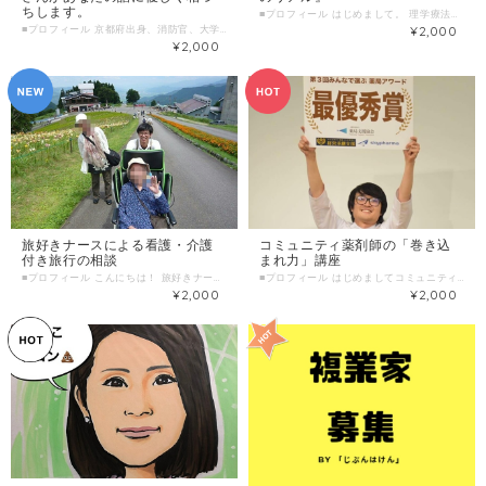
ちします。
■プロフィール はじめまして。 理学療法士の森友美（もりともみ）です。 私は現役の理学療法士でありながら、ギラン・バレー症候群という神経難病の患者でもあります。 25歳発症し、当初は歩くどころか自分で車椅子に移る事もできない状態でした。 理学療法士として働く病院で突然患者になり、3週間入院をして外来通院も含めると約2ヶ月リハビリをしました。 自分がリハビリを受ける側になり気づいた事は数え切れません。 理学療法士としての考えだけでなく、提供するリハビリの内容も大きく変わりました。 しかしそれ以上に衝撃だったのは杖を持って歩く事が社会から異質な目で見られる事、『かわいそう』と言われてしまう事。 理学療法士という視点、患者での視点、両方わかるからこそ伝えられる事があると思います。 『患者になるってどんな感じ？』とちょっと気になる方、患者さんへの理解を深めたい方などお気軽に話を聞きに来てください！ 固い話ではなくゆるーく、時には入院あるあるネタを話しながら気楽に聞いてください！ ■わたしの複業 ・入退院歴あり ・理学療法士7年目病院勤務 ・STICKTOK(杖ダンスパフォーマンス) ・講師業（当事者経験談） ・ブロガー（個人レベルにて） ・ハンドメイド 趣味 旅行、フラワーアレンジメント ■時間内に提供できること 対面にて、病気や障害があっても自己実現を目指せる社会のために医療・介護・福祉職の方にリアルな声をお伝えします。 ・病気や障害がある方についての情報発信 ・入院生活での実際どのようなものなのか ・退院してからの生活環境について ・どのように自己実現できたか 等を体験談をもとにお話します。 ぜひご相談ください。 ■ こんな人におすすめ ・医療・介護・福祉職でより良いケアを提供したい方 ・医療・介護・福祉職で患者様・利用者様の気持ちを知りたい方 ・医療・介護・福祉職を目指す学生 ・当事者の気持ちを心から知りたい方 ・当事者の方で今後に不安がある方 ・当事者の方で自己実現を目指したい方 ■ 当日の流れとスケジュール 対面にて 1簡単にお互い自己紹介 2相談内容ヒアリング 3個別の質問にお答えします 4時間が来たら終了 ＊延長希望な場合はその場でご相談の上、ご決済いただきます。 ■ 調整可能な曜日・時間帯 月～日曜日の10:00~17:00 ＊ 当日のお申し込みはご遠慮ください。 14日前以上の余裕を持った日時で、ご希望日時を３つほどお知らせください。 （送信欄）＝＝＝＝＝＝＝＝＝＝＝＝ 第一希望：●月●日●曜日 ●時●分～●時●分 第二希望：●月●日●曜日 ●時●分～●時●分 第三希望：●月●日●曜日 ●時●分～●時●分 ＝＝＝＝＝＝＝＝＝＝＝＝＝＝＝＝＝ ■ よくある質問 ・1回のサービス提供時間 1時間/回 別途交通費
■プロフィール 京都府出身、消防官、大学教員（博士（医学）、修士）を経て、現在、病院勤務で救急救命士、社会福祉士、お坊さん、NPO元理事長と、パラレルキャリアの諌山憲司（いさやま けんじ）です。 学生時代も含め、子供のころからスポーツばかりの思い出です。脳みそも筋肉？と言われるほど・・・社会人になってからは、スポーツだけでは、成長の限界を感じ、茶道や陶芸、書道、ミュージカル鑑賞など、文化・芸術的なことも好むようになりました・・・ 消防時代は、救助隊員・救急救命士として、大小様々な緊急・災害現場の最前線で19年間活躍しました。その後、大学教員として、救急救命学の教育指導、コミュニティ防災などの研究の後、現在は医療機関で勤務、大学の客員准教授としても学術活動を継続しています。 これまで、救急救助の実践と研究から命を見つめてきましたが、救命だけでは偏っていると考え、これからは生老病死の人生において、死から「いのち」を見つめる導師となるべく活動しています。 同志が集い、小さな力が大きな力となり、無明を打破し、灯明となる。「じぶんはけん」では、皆さんといっしょに、そんな共創活動を行っていきたいと思っています。 ■活動実績はこちら Facebookページ https://www.facebook.com/kenji.isayama.7 終活ガイド検定・もしバナゲーム イベント概要 https://peraichi.com/landing_pages/view/2ew74 クラウドファンディングにて851,000円支援金を集める 「防ぎえる外傷死。ラオスの救急隊へ病院前救護の知識と技術を」 https://readyfor.jp/projects/laoredcross119jpr ■わたしの複業 ①消防官（火災・消防・救助・救急）、救急なんでも相談、防災相談 ②国際技術支援協力（支援国：ラオス、アルメニア、カンボジア、インドネシアなど） ③目指している共創活動 ・人生の最終段階のあり方：終活・ACP（人生会議） ・宇宙観・自然観・死生観・スピリチュアル・生態系 ・人生100年時代の生き方（ライフ・シフト / プロティアン・キャリア） ・持続的レジリエントな社会に向けて（SDGs / EcoｰDRR) ・アジア・アフリカ医療福祉展開（2025年大阪・関西万博） ・コミュニティ救急救命士（関西医療福祉連携） ④趣味：焚火デス（焚火をしながら死生観について語り合う）、掃除 ⑤好きなこと：密教、仏教、登山、キャンプ、旅行 ■時間内に提供できること あなたの話をしっかりお聞きしながら優しく相づちします。 ■ こんな人におすすめ ・コロナの影響で、最近うつうつとしている ・人生にもやもやしている方 ・話を聞いて欲しい方 ・緩やかなメンター（支援者・助言者）を求めている方 ・自己実現、自己超越を目指す方 ・仏教的、密教的学びに触れたい方 ■ 当日の流れとスケジュール 〇オンラインの場合（LINEやZOOMやスカイプ）を使って 〇オフラインの場合 三密を避け、直接会って対面での相談 （例：３０分） 1. 簡単な自己紹介（お互い）：5分 2. 相談内容ヒアリング：20分 3. 個別の質問にお答えします：5分 4. 延長は３０分単位でご相談 希望があれば次回に向けてOK ■ 調整可能な曜日・時間帯 特に制限はありません。スケジュールの調整後、相談させてください。 ※当日のお申し込みはご遠慮ください。 7日前以上の余裕を持った日時で、ご希望日時を3つほどお知らせください。 （送信欄）＝＝＝＝＝＝＝＝＝＝＝＝ 第一希望：●月●日●曜日 ●時●分～●時●分 第一希望：●月●日●曜日 ●時●分～●時●分 第一希望：●月●日●曜日 ●時●分～●時●分 ＝＝＝＝＝＝＝＝＝＝＝＝＝＝＝＝＝ 〇オンライン：オンライン可能な場所 〇直接の面談：カフェなど ■1回のサービス提供時間 ３０分 / 回 オフラインの場合は交通費をその場で別途お支払いください。
¥2,000
¥2,000
旅好きナースによる看護・介護
コミュニティ薬剤師の「巻き込
付き旅行の相談
まれ力」講座
■プロフィール こんにちは！ 旅好きナースの翔（しょう）ちゃんです。 私は「旅を通して人生に新たな価値を」をテーマに病気や障がいがある方のたびの医療サポートをしております。 「過去にはALS （筋萎縮性側索硬化症）の方の結婚式参列のお手伝い」 「車椅子全介助、胃ろうの方の里帰り」 など、その人らしく生きるための看護付き旅行のお手伝いをさせていただいています。 なぜ「旅（たび）」なのか？ 旅に出るには今までだったら「難しいかも？」「あれもこれも出来ないし」という思いが出てくると思います。 しかし、「旅（たび）」を目標にそれらの課題をクリアして帰宅した時には 自分で出来る事が増えている。 日常生活の幅が広がる。 そうなるために「旅（たび）」の前からサポートさせていただきます。 まずはご自身やご家族が、「旅（たび）」に行くことができるか？ 必要な情報を整理すれば、看護や介護サポートがなくても、 現地の宿泊先やネットワークを活用して楽しい旅行を楽しむことができます。 「病気だから旅行はどうせ無理。。。」 と諦める前に、一度気軽に相談ください。 ■わたしの複業 ①看護師歴8年目（救命センター4年、精神科2年、現訪問看護) 現在大阪市内の訪問看護ステーション「Sieg（ジーク）」にて、 訪問看護をしながら、社内外セミナーやイベントの企画を担当 訪問看護ステーション「Sieg（ジーク）」 http://sieg918.com/ ②新幹線の中での経腸栄養投与や長時間座位が楽な車椅子の選定、 宿泊先での過ごし方のアドバイス、出先での緊急時対応方法のアドバイス ③身近な人の相談にのること その人の悩みを聞きながら、課題の本質を考えることが趣味です。 仕事の相談、人生の相談、旅行の相談と最近は「相談キャラ」になりつつあります。 ■時間内に提供できること 外出に対するお悩みの相談と解決策を一緒に考えます！ 例):新幹線の乗り方、宿泊先の探し方、出先での緊急対応の流れ、準備。 ■ こんな人におすすめ ・病気やケガで外出を諦めている方や、そのご家族や友人、支援者の方。 ■ 当日の流れとスケジュール 1はじめにどんな所に行きたいかなど思いをお聞かせください！ 2その後病状や日常生活でのお困り事を確認させていただきます！ 3対策や解決策、相談先の提案 4時間が来たら終了 ＊看護師の視点で客観的なアドバイスをさせていただきます。 ＊相談に対する料金で実施サポートを保証するものではございませんのでご了承ください。 ■ 調整可能な曜日・時間帯 平日 月〰金曜日19時以降 土日 事前調整で終日可能 ■ オンライン対応について zoom.LINE.メッセンジャーでのオンライン対応可能です。 ■1回のサービス提供時間 2時間
■プロフィール はじめましてコミュニティ薬剤師の福田です。 コミュニティ薬剤師という言葉は勝手に私が作りました。薬局や病院にいる薬剤師ではなく、自ら地域に巻き込まれていくスタイルの薬剤師です。なんか良い感じの兄ちゃんが実は薬剤師だったという関係性を目指して日々活動しています。 コミュニティナースという言葉は最近定着していますが、それとどう違うの？という質問をされることがあります。 答えとしては、コミュニティーナースとほとんど同じです。笑 持っている資格が看護師ではなく薬剤師という違い位です。 ちなみに、コミュニティナースは「ナース」なのに、コミュニティ薬剤師はなぜ「ファーマシスト」ではないの？と思われる方がいるかも知れませんが、単純に「ファーマシスト」という単語が言いにくいからです笑 最近、薬剤師さんから、薬局として地域貢献活動はしたいけど、どんな事をしたらよいかわからないという相談や、一般の方から、地域に出てみたいけど、どうやって地域に出ていけばよいか分からないという相談を受けることが増えてきました。そんな方に少しでもお役立ちできればと思い、「じぶんはけん」に登録しました。 薬剤師として地域に出てみたい コミュニティデザインに興味がある 面白い人を紹介してもらいたい などの要望がございましたらご相談ください！ ■わたしの複業 ① 薬局経営歴７年 薬剤師免許取得後、製薬会社のMRとして３年勤務 MR時代の担当エリア尼崎で薬局を事業譲渡し、経営を始めるものの、病院が移転してしまい半年で廃業決定。 その後、院内処方の病院に飛び込み営業をして、なんとか会社を持続。2016年に神戸の薬局を事業譲渡し、現在、尼崎と神戸の薬局を経営。 ただの薬局でなく、地域に土着する薬局を作るため、2019年4月、薬局横にコミュニティスペースをオープン。 コミュニティスペースをつかって、繋がりや、役割、やりたいことが見つかることで健康になることを目指して日々精進しています。 ② 受賞歴 第3会薬局アワードにて、コミュニティスペースの活用をプレゼンし、最優秀賞を受賞 ③ 特技 尺八 患者さんに尺八の師匠がいたので、教えてもらっています。 ④ 趣味 薬草探し 漢方が好きが高じて身近に生えている草にも興味を持ち始めました。今まで無価値だと思っていた草に、自分が知識を入れることで価値を見出せるので楽しいです。 ■時間内に提供できること 薬に関する相談 服薬指導を通したコミュニティ作り 地域に巻き込まれる方法 地域を巻き込む方法 尺八のコツ 薬になる雑草の紹介 食べられる雑草の紹介 ■ こんな人におすすめ まちづくり、コミュニティづくりに興味がある 薬剤師として働くことに閉塞感を感じている 医療職として柔軟に働いている人と知り合いたい方 ■ 当日の流れとスケジュール ６０分 １簡単にお互い自己紹介 ２相談内容ヒアリング ３個別の質問にお答えします ４時間が来たら終了 ■ 調整可能な曜日・時間帯 基本的には、平日の 火曜、木曜の18時以降 、または土曜日の午後 上記で難しい場合は可能な限り調整いたしますので、お気軽にお問い合わせ下さい。 ＊ 当日のお申し込みはご遠慮ください。 7日前以上の余裕を持った日時で、ご希望日時を３つほどお知らせください。 （送信欄）＝＝＝＝＝＝＝＝＝＝＝＝ 第一希望：●月●日●曜日 ●時●分～●時●分 第二希望：●月●日●曜日 ●時●分～●時●分 第三希望：●月●日●曜日 ●時●分～●時●分 ＝＝＝＝＝＝＝＝＝＝＝＝＝＝＝＝＝ ・喫茶店などでお会いできればと思います。 ・薬局コミュニティスペースのまごころ茶屋であれば、幅広い時間帯で対応可能です。 （お茶代等は、ご自身の分のみご負担ください。） ■ オンライン対応について ZOOMやLINE, Facebookメッセンジャーにて対応可能です。 ■1回のサービス提供時間 1時間
¥2,000
¥2,000