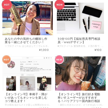
あなたの中の気持ちの棚卸し作
30分100円【福祉用具専門相談
業を一緒にさせてください！
員・Webデザイン】
◇プロフィール はじめまして！ウェルネスナビゲーターの藤野です。 これまでしてきた仕事を通して見たい景色は何だったんだろう？そう思った時に「ケアがくらしの中で循環している景色」でした。 病気・障害の有無に関わらず、誰もがケアを求めることができて、ひとりひとりがより良いくらしを送れるようなセーフティネットを作りたい！という想いから「じぶんはけん」に登録しました。 私自身、現在理学療法士として働く傍ら、ハタチの時に神経難病を発症し現在も良い時、悪い時を繰り返しながら生活しています。 一体じぶんのからだには何が起こっているのか？このなんとも言えない不安はどうしたらいいのか・・・。言葉にできない漠然とした不安も含めいっぱいいっぱいになっていた時もありました。 ひとりで孤独を感じてうまく相談できずにしんどい時はひとりで居ることを選択したり、じぶんの中に沸いた感情の解決策をネット検索に求めたり。それでも、色んな不安に押しつぶされそうになりながらも、これまで何とかやってこられたのは、周りの人々のたくさんの優しさのおかげでした。 自分だけで解決できない不安感（不快な状態）を何らかのかたちで表すことで周りの人にも助けを求めることが出来ます。その前にまずは自分の中の気持ちの棚卸しが必要と思います。自分が今どう感じていて、どう思っているのか。 素通りしながら過ごしているといつの間にか見えなくなってしまうんです。自分のことなのに自分が分からない。 そのためにも、今の自分の心（感情）に耳を傾ける必要があるとわたしは思っています。 なんだかネットでいつでも繋がれているはずなのに、なんかポッカリ空いた感覚はないですか？ 昔より、人に頼りにくい世の中になってきているんじゃないかなと思っています。 あなたの今の気持ち（不安だったり、もやもやだったり）を聞かせてもらえませんか？ あなたの中の気持ちの棚卸しのお手伝いをさせてください(^^) ◇わたしの複業 ・理学療法士 ・健康管理士一般指導員 ・JMHA基礎心理カウンセラー ・ダイエット検定プロフェッショナルアドバイザー ・予防医療診断士 ・健康経営実践指導士 自身が現在の疾患を患った中で生活習慣を見直す大切さ、健康に関して考えることが増えました。 ◇趣味・特技 写真撮影・神社仏閣巡りが好きです。また、コーヒーの豆の話も好きでカフェに長期滞在しがちです。 ■ こんな人におすすめ ・身体の不調を感じている人 ・うまく言葉で表現できないけど、不安感がある方 ・頼りベタだと感じている方 ■ 当日の流れとスケジュール ZOOM・TEL・メッセンジャーにて 1簡単にお互い自己紹介 2ヒアリング 3セルフケアの方法を提案 4時間が来たら終了 ＊延長希望な場合はその場でご相談の上、ご決済いただきます。 ■ 調整可能な曜日・時間帯( 1000文字以内) 平日・土日祝の13時から17時 ＊ 当日のお申し込みはご遠慮ください。 7日前以上の余裕を持った日時で、ご希望日時を３つほどお知らせください。 （送信欄）＝＝＝＝＝＝＝＝＝＝＝＝ 第一希望：●月●日●曜日 ●時●分～●時●分 第二希望：●月●日●曜日 ●時●分～●時●分 第三希望：●月●日●曜日 ●時●分～●時●分 ＝＝＝＝＝＝＝＝＝＝＝＝＝＝＝＝＝ 1回のサービス提供時間 １時間/回
■プロフィール 愛知県在住、２児の母で、福祉用具専門相談員６年目になります。 現在育児休暇中で子育て、福祉用具、Webと奮闘中です！ WebやSNSが好きで、「裏側を知りたい！」から、Webデザインの仕事に興味を持ち、複業として活動中です。 ▷福祉用具 小さな福祉用具貸与事業所ですが、「褥瘡、拘縮、排泄」と課題を持って取り組んでおります。 〜取得資格〜 福祉用具専門相談員 おむつフィッター２級 リフトインストラクター下級 ▷Webデザイン Web制作やネット通販サイト（Shopify）構築、動画編集なども可能です。 〜取得資格〜 ITパスポート ■■わたしの複業 ▷福祉用具専門相談員 ・福祉用具レンタル、販売 ▷Webデザイン ・Web制作 ・CMS導入（WordPress、Shopify） ・画像作成（バナー、SNS画像作成など） ・動画編集 ▷特技【柔道】 小学１年生から大学まで続け、参段取得 県大会優勝（高校生のとき） ■■時間内に提供できること ・福祉用具について話がしたい！ ・福祉用具について物申す！ ・介護の雑談 ・ヌマベと話しがしたい！（笑） など、なんでも大丈夫です！ ■■ こんな人におすすめ ・福祉用具について聞いてみたい人 ・介護の雑談したい人 ・ヌマベと話しがしたい人 ■■ 当日の流れとスケジュール 基本３０分です。 1 簡単にお互い自己紹介 2 フリートーク 3 個別の質問にお答えします 4 時間が来たら終了 ＊延長希望な場合はその場でご相談の上、ご決済いただきます。 ■■ 調整可能な曜日・時間帯 平日 AM９時～PM15時 （他の時間帯ご希望の場合調整しますのでお気軽にご相談ください） ＊ 当日のお申し込みはご遠慮ください。 ７日前以上の余裕を持った日時で、ご希望日時を３つほどお知らせください。 （送信欄）＝＝＝＝＝＝＝＝＝＝＝＝ 第一希望：●月●日●曜日 ●時●分～●時●分 第二希望：●月●日●曜日 ●時●分～●時●分 第三希望：●月●日●曜日 ●時●分～●時●分 ＝＝＝＝＝＝＝＝＝＝＝＝＝＝＝＝＝ ＊基本Ｗeb面談です ■■ オンライン対応について ZOOM Facebookメッセンジャー ChatWork Slack Gmail にて対応可能です。
¥1,000
¥100
【オンライン可】車椅子・障が
【オンライン可】旅行好き電動
いがあってもオシャレを楽しむ
車いすユーザーがおすすめす
コツ教えます！
る！バリアフリー国内旅行相談
手が揺れるからメイク直しに時間がかかり大変,,, 机と椅子が無いとメイクができない,,, 着替えるのに時間がかかる... 障がいがあっても『 気軽にオシャレはしたい 』 工夫しておしゃれをする方法を考えてみませんか？ ■プロフィール はじめまして知世です。私は陣痛促進剤の影響で脳性麻痺と診断されました。 幼稚園から大学まで一般学校に通っていました。在学中さまざまな工夫をして学校生活を送っています。現在は、福祉サービスを利用して一人暮らしをしながら、自立生活支援センターで勤務しています。 家の中では歩くことができますが、外に出る時は、電動車椅子を使っています。 おしゃれをするのが好きで、Instagramを中心にお化粧や服のコーディネートに関する情報を発信しています。 こちらのページでは自分の経験いかして、少しでも相談にのらせていただきたく、じぶんはけんに登録しました。 おしゃれのワンポイント♪ 化粧崩れ防止スプレーメイクカバーうるおいミスト なんと朝のメイクが夕方まで崩れにくくなります‼︎ 白浮きせずにメイクがマスクにもつきにくくなりますよ♪ デニムリメイク♪ 関西にある大学の生徒さんと協力してデニムのリメイクを行いました 足元にファスナーをつけたり、オールゴムにしたり 誰でも着やすい商品開発に協力しています （ オンラインツールを用いての協力も可能です ） 障害があってもおしゃれで着やすい服や使いやすい美容グッズなどを共同開発をされいる方は、ぜひお声をおかけくださると嬉しいです。 Instagramは下記よりご覧ください♪ InstagramID「to_mo.yo」 https://www.instagram.com/to_mo.yo ■わたしの複業 幼稚園から大学まで一般学校へ通い、関西福祉科学大学社会福祉学科を卒業。 現在、奈良で一人暮らしをしており、NPO法人自立生活支援センターで働きながら、「奈良ユニバーサル観光マップ」「障がい者の自立支援(自立生活センター)をサポート」「講演活動」を行っています。 ・福祉職以外の方に心のバリアフリーを広げること、 ・障害があっても工夫次第でおしゃれを楽しむことができること を伝えています。 ■これまで関わったプロジェクト ＊オンライン版奈良ユニバーサル観光マップ https://unimap.org ＊おしゃれの工夫などをInstagramに投稿しています。 ID「to_mo.yo」 https://www.instagram.com/to_mo.yo ■時間内に提供できること ・私が取り組んでいるファッションの工夫をお話しさせていただきます ・誰でも気軽におしゃれを楽しむことができるモノやコトの開発協力 （ 衣服のリメイクや衣服作成協力含む ） ■ こんな人におすすめ ・おしゃれを楽しみたい方 ・手足の動かしにくさにより、おしゃれが面倒だと感じている方 ・工夫しておしゃれをしている方法を知りたい方 ・私とコラボしてファッションのイベントや商品開発したい方 ■ 当日の流れとスケジュール 当日の流れとスケジュール（６０分） 1簡単にお互い自己紹介 2相談内容ヒアリング 3個別の質問にお答えします 4時間が来たら終了 ＊延長希望な場合はその場でご相談の上、ご決済いただきます。 ■ 調整可能な曜日・時間帯 平日の 月曜、木曜17時以時●降 上記で難しい場合は調整可能な日もございますので気軽にお問い合わせ下さい。 ＊ 当日のお申し込みはご遠慮ください。 7日前以上の余裕を持った日時で、ご希望日時を３つほどお知らせください。 （送信欄）＝＝＝＝＝＝＝＝＝＝＝＝ 第一希望：●月●日●曜日 ●時●分～●時●分 第二希望：●月●日●曜日 ●時●分～●分 第三希望：●月●日●曜日 ●時●分～●時●分 ＝＝＝＝＝＝＝＝＝＝＝＝＝＝＝＝＝ ・現在は、新型コロナウイルスの影響でzoomなどで相談を受け賜っています。 ・どうしても喫茶店などでお会いされたい場合は相談してもらえるとありがたいです。 ご都合のよい場所があればご指定いただいても構いません。 なければこちらで指定させていただきます。 （お茶代等は、ご自身の分のみご負担ください。） ■オンライン対応について ZOOMやLINE, Facebookメッセンジャーにて対応可能です。 ■サービス提供時間:１時間/回
・旅行に行きたいけど、どうすればいいの？ ・新幹線や飛行機に乗るためには... ・旅館やホテルを探すのが大変 身体に何らかの障がいをお持ちの方。 心身になんらかの障がいを抱えていると旅行に行くのが億劫になると思います 私は電動車椅子を使って、国内・国外旅行に行っています。 電動車椅子に乗っていても、ちょっとした工夫や知識があれば新幹線や飛行機あっちこっちに旅行に行けるんですよ♪ 車椅子ユーザーの方々 まずは、一回旅行に行ってみませんか❔ 旅行に行く始めの一歩を一緒に踏み出しましょう♪ ■プロフィール はじめまして知世です。私は陣痛促進剤の影響で脳性麻痺と診断されました。 幼稚園から大学まで一般学校に通っていました。在学中さまざまな工夫をして学校生活を送っています。現在は、福祉サービスを利用して一人暮らしをしながら、自立生活支援センターで勤務しています。 家の中では歩くことができますが、外に出る時は、電動車椅子を使っています。 旅行が好きで今まで国内外の旅行に行ってきました♪ 特にオススメしたいホテルを紹介しますね^_^ 【 国内編 】 ①ZEROGRAVITY(奄美大島) https://zerogravity.jp/index.php バリアフリーツアーつき ②いろどり(鎌倉) https://i-link-u.com バリアフリーツアーつき 他東京、熊本など 実は国内より国外旅行の方がバリアフリーが充実しています。 特に台湾は地下街に電動車椅子で行くこともできたりします♪ 国内・国外旅行のワンポイントを知って、気軽に旅行に行きましょう♪ 【 旅行のワンポイント（ 例 ） 】 ・新幹線は◯◯号車のデッキが広い ・飛行機に乗る時にするべきこと‼︎ ・旅行に行くなら海外がオススメ⁉︎ ■わたしの複業 幼稚園から大学まで一般学校へ通い、関西福祉科学大学社会福祉学科を卒業。 現在、奈良で一人暮らしをしており、NPO法人自立生活支援センターで働きながら、「奈良ユニバーサル観光マップ」「障がい者の自立支援(自立生活センター)をサポート」「講演活動」を行っています。 ・福祉職以外の方に心のバリアフリーを広げること、 ・障害があっても工夫次第でおしゃれを楽しむことができること を伝えています。 また、全ての人が気軽に旅行や観光をすることができるようにバリアフリーマップの作成にも協力しています^_^ オンライン版奈良ユニバーサル観光マップ https://unimap.org ■時間内に提供できること ・一緒に旅行計画を立てるお手伝いをします ・新幹線や飛行機に乗る時のワンポイントをお伝えします ・私の旅行経験をお伝えします ■ こんな人におすすめ ・旅行の計画を立てたい人 ・新幹線や飛行機に車椅子で乗る方法 ・国内外の旅行事情を知りたい人 ■ 当日の流れとスケジュール 当日の流れとスケジュール（６０分） 1簡単にお互い自己紹介 2相談内容ヒアリング 3個別の質問にお答えします 4時間が来たら終了 ＊延長希望な場合はその場でご相談の上、ご決済いただきます。 ■ 調整可能な曜日・時間帯 平日の 月曜、木曜17時以時●降 上記で難しい場合は調整可能な日もございますので気軽にお問い合わせ下さい。 ＊ 当日のお申し込みはご遠慮ください。 7日前以上の余裕を持った日時で、ご希望日時を３つほどお知らせください。 （送信欄）＝＝＝＝＝＝＝＝＝＝＝＝ 第一希望：●月●日●曜日 ●時●分～●時●分 第二希望：●月●日●曜日 ●時●分～●分 第三希望：●月●日●曜日 ●時●分～●時●分 ＝