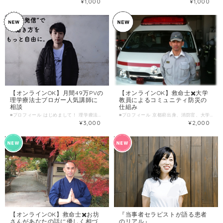
¥1,000
¥1,000
【オンラインOK】月間49万PVの
【オンラインOK】救命士✖️大学
理学療法士ブロガー人気講師に
教員によるコミュニティ防災の
相談
仕組み
■プロフィール はじめまして！ 理学療法士をしながら、ブログやライター（編集長）としても活動している西野英行と申します。雑多な知識を吸収することが大好きで、読書やネットサーフィンを毎日楽しんでいます。 ”じぶんはけん”では、本業のリハビリを通して、述べ100人以上、年齢は100歳〜３歳まで、あらゆる生活環境にいる身体・精神の障がいを持つ方々に真摯に接してきた経験と、福業（私にあらゆる福をもたらしてくれました）の文字を書き、人に何かを伝える志事（シゴト）を掛け合わせて、皆様に役立つ、新しい価値を生み出せればと思っています。 具体的には、 ・文章の添削 ・編集（情報の取捨選択） ・ネット上で公開する記事の代筆 ・寄稿 ・お悩み・人生相談 ・介護や医療のお悩み相談 ・障害や病気との向き合い方・考え方 などでお役に立てればと思います。お気軽に何でもご相談ください。 ポジティブ心理学実践インストラクター/理学療法士 【ブログ】 ①「不道徳幸福論」http://syuurourihabili.com ②「未来のPT（最高月49万PV/月商50万）」 【著書】100歳まで元気でいるための歩き方＆杖の使い方 http://goo.gl/gHFSdx 「未来のPT」でGoogle検索hideyukiriha.com Twitter：https://twitter.com/PT50139040 ■わたしの複業 （経験・実績・趣味・特技・好きなことetc） ①理学療法士歴９年 ・国家資格 理学療法士免許取得 ・ヘルパー２級（現：初任者研修）資格取得 ・回復期リハビリ専門病院 勤務５年 ・訪問看護ステーションでの訪問リハビリ 勤務４年 ・書籍「100歳まで元気に歩くための杖の使い方」出版 自分で言うのも何ですが、リハビリの現場で、「話しやすい」、「何でも相談できる」環境を作り出すことが得意だと思っています。本業の傍ら、リハビリ系記事中心の個人ブログを運営（最高49万PV/月）、出版社の目にとまり、紙の書籍を出版したり、雑誌の寄稿など行っています。 ②ブロガー・ライター歴４年 WordPressで個人ブログ運営×１、法人ブログ・サイト運営×３ ライターを集めて現在40人のFacebookグループを作り、記事執筆を代行したり、寄稿したりしています。また、講師として約２ヶ月に１回、ライター養成講義を務めています。 ③特技：剣道 中学〜高校は剣道部で（高校の時は部長をしていました。）、剣道２段免許取得。素振りをたまにしています。肩こりがましになります。 ④趣味：ジブンテツガク ”ジブンテツガク”とは、私の造語です。 リハビリの現場で接する、患者さんへの心理的な興味から、「どう生きるべきか」、「物事をどう捉えるべきか」を自分なりに調べ、考え、実践し、深めてきました。 世間一般の”哲学”とは少し違い、もっとカジュアルで、実生活に活かすための考え方のことです。心理学やカウンセリング、人類史、発達心理学などの知識をベースに、ジブンがより良く生きるために雑多な知識を組み合わせて、現代を生きる自分に合った生き方・考え方を追求します。 多様な価値観が溢れるこれからの社会で、他人に流されすぎず、自分軸を持つち、周囲に発信するために重要な考え方だと思っています。 ■時間内に提供できること ・文章の添削 ・ブログの始め方のレクチャー ・あらゆる情報の編集（情報の取捨選択） ・ネット上で公開する記事の代筆 ・寄稿 ・お悩み・人生相談 ・介護や医療のお悩み相談 ・障がいや病気との向き合い方・考え方 ■ こんな人におすすめ ・副業を始めてみたい方 ・文章が苦手な方 ・悩みを聞いて欲しい方 ・リハビリの仕事のことを聞いてみたい方 ・キャリアや人生で悩んでいる方 ・病気や障がいを持つ方 ■ 当日の流れとスケジュール 1簡単にお互い自己紹介 2相談内容ヒアリング 3個別の質問にお答えします 4時間が来たら終了 ■調整可能な曜日・時間帯 平日の水曜 、または土曜日、日曜日 上記で難しい場合は調整可能な日もございますので気軽にお問い合わせ下さい。 ＊ 当日のお申し込みはご遠慮ください。 7日前以上の余裕を持った日時で、ご希望日時を３つほどお知らせください。 （送信欄）＝＝＝＝＝＝＝＝＝＝＝＝ 第一希望：●月●日●曜日 ●時●分～●時●分 第二希望：●月●日●曜日 ●時●分～●時●分 第三希望：●月●日●曜日 ●時●分～●時●分 ＝＝＝＝＝＝＝＝＝＝＝＝＝＝＝＝＝ ・カフェなどでお会いできればと思います。 ご都合のよい場所があればご指定いただいても構いません。 なければこちらで指定させていただきます。 （お茶代等は、ご自身の分のみご負担ください。） ■ よくある質問 Q. オンラインでのやり取りは可能ですか？ A. ご相談日時等のお問い合わせは可能です。メール、Facebookメッセンジャーでご連絡ください。 Q. 延長した場合はどうなりますか？ A. 延長時間分を別途ご購入いただきます。 ■1回のサービス提供時間 ３０分/回 ■サービス提供エリア 大阪府 ＊オンラインの場合は全国可
■プロフィール 京都府出身、消防官、大学教員（博士（医学）、修士）を経て、現在、病院勤務で救急救命士、社会福祉士、お坊さんと、パラレルキャリアの諌山憲司（いさやま けんじ）です。 学生時代も含め、子供のころからスポーツばかりの思い出です。脳みそも筋肉？と言われるほど・・・社会人になってからは、スポーツだけでは、成長の限界を感じ、茶道や陶芸、書道、ミュージカル鑑賞など、文化・芸術的なことも好むようになりました・・・ 消防時代は、救助隊員・救急救命士として、大小様々な緊急・災害現場の最前線で19年間活躍しました。その後、大学教員として、救急救命学の教育指導、コミュニティ防災などの研究の後、現在は医療機関で勤務、大学の客員准教授としても学術活動を継続しています。 これまで、救急救助の実践と研究から命を見つめてきましたが、救命だけでは偏っているると考え、これからは生老病死の人生において、死から「いのち」を見つめる導師となるべく活動しています。 同志が集い、小さな力が大きな力となり、無明を打破し、灯明となる。「じぶんはけん」では、皆さんといっしょに、そんな共創活動を行っていきたいと思っています。 ■活動実績はこちら クラウドファンディングにて851,000円支援金を集める 「防ぎえる外傷死。ラオスの救急隊へ病院前救護の知識と技術を」 https://readyfor.jp/projects/laoredcross119jpr ■わたしの複業 ①消防官（火災・消防・救助・救急）、救急なんでも相談、防災相談 ②国際技術支援協力（支援国：ラオス、アルメニア、カンボジア、インドネシアなど） ③目指している共創活動 ・人生の最終段階のあり方：終活・ACP（人生会議） ・宇宙観・自然観・死生観・スピリチュアル・生態系 ・人生100年時代の生き方（ライフ・シフト / プロティアン・キャリア） ・持続的レジリエントな社会に向けて（SDGs / EcoｰDRR) ・アジア・アフリカ医療福祉展開（2025年大阪・関西万博） ・コミュニティ救急救命士（関西医療福祉連携） ④趣味：焚火デス（焚火をしながら死生観について語り合う）、掃除 ⑤好きなこと：密教、仏教、登山、キャンプ、旅行 ■時間内に提供できること 地域でできる防災訓練や災害対策環境保全、 コミュニティ防災の仕組みについて何でもお話します。 ＊講演のご依頼も時間内にご相談ください。 ■ こんな人におすすめ ・コミュニティ防災の仕組みついて知りたい方（30～60歳代の女性） ・SDGsや持続可能な社会に興味のある方（30～60歳代の男女） ・生態系を活用した災害対策について知りたい方（どなたでも） ・地方創生×防災×環境保全について知りたい方（どなたでも） ・コミュニティ防災×福祉について興味のある方（どなたでも） ■ 当日の流れとスケジュール 〇オンラインの場合（LINEやZOOMやスカイプ）を使って 〇オフラインの場合 三密を避け、直接会って対面での相談 （例：３０分） 1. 簡単な自己紹介（お互い）：5分 2. 相談内容ヒアリング：20分 3. 個別の質問にお答えします：5分 4. 延長は３０分単位でご相談 希望があれば次回に向けてOK ■ 調整可能な曜日・時間帯 特に制限はありません。スケジュールの調整後、相談させてください。 ※当日のお申し込みはご遠慮ください。 7日前以上の余裕を持った日時で、ご希望日時を3つほどお知らせください。 （送信欄）＝＝＝＝＝＝＝＝＝＝＝＝ 第一希望：●月●日●曜日 ●時●分～●時●分 第一希望：●月●日●曜日 ●時●分～●時●分 第一希望：●月●日●曜日 ●時●分～●時●分 ＝＝＝＝＝＝＝＝＝＝＝＝＝＝＝＝＝ 〇オンライン：オンライン可能な場所 〇直接の面談：カフェなど ■1回のサービス提供時間 ３０分 / 回 オフラインの場合は往復の交通費を別途、当日その場でお支払いください。
¥3,000
¥2,000
【オンラインOK】救命士✖️お坊
『当事者セラピストが語る患者
さんがあなたの話に優しく相づ
のリアル』