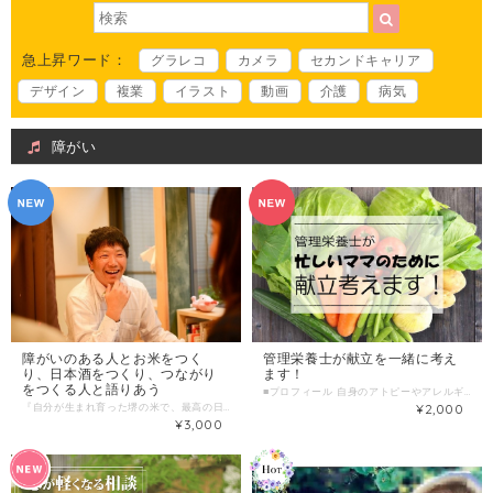
急上昇ワード：
グラレコ
カメラ
セカンドキャリア
デザイン
複業
イラスト
動画
介護
病気
障がい
障がいのある人とお米をつく
管理栄養士が献立を一緒に考え
り、日本酒をつくり、つながり
ます！
をつくる人と語りあう
■プロフィール 自身のアトピーやアレルギーの体験から、食の大切さに気づき、 自分らしく生きる方法の発信や栄養指導、 食を中心に代謝できる身体づくりのお手伝いを行っています。 まだライフステージの浅いわたしではありますが、たくさんの方に支えられて様々な困難を乗り越えてきました。なんでも全力で相談に乗ります！！ また、食事はメンタルにも大きく影響しています。 毎日楽しく幸せに生きられるお手伝いができれば幸いです。 ■わたしの複業 資格⇒管理栄養士／栄養教諭／食卓改善アドバイザー ①管理栄養士歴３年 小中学校で栄養教諭 2年 食物アレルギー、アトピー歴 24年 幼少期は顔中血まみれでしたが、今はお肌すべすべです。涙 卵、牛乳、魚など様々なものにアレルギーがありました。 ②農業 ２年 もっと食について理解したいという思いから畑を初め、植物の生命力に感動しています。 １年目で採取した種が今年育ってとっても愛おしいです。 ③趣味：旅、キャンプ、森で寝ること 今はなかなか難しいですが、方面だけ決めて現地の方々と交流しながら進む「行き当たりばったり旅」が大好きです。 キャンプや森で寝る（ハンモック）ことは、私にとってヘルスケアのひとつでもあります。おすすめスポット教えます。 ■ 時間内に提供できること ・1週間分の献立を一緒に考える ・食卓をグレードアップさせる最初の一歩 ・忙しい毎日を送るあなたが、少しでも気持ちを楽に過ごす栄養学的コツ ・子どものアレルギーや偏食についての相談 ・家族それぞれの状況に合わせた栄養管理について ・自家菜園スタートの相談（団体や農法の紹介など） ■ こんな人におすすめ ・毎日のご飯作りに疲れている方 ・忙しい毎日で、心に余裕が欲しい方 ・子どもの食事に悩んでいる方 ・家族の栄養管理がしたいけど何から始めればよいか悩んでいる方 ・農業に興味がある方 ■当日の流れとスケジュール １．簡単に自己紹介 ２．相談内容をヒアリング ３．相談内容に合わせたお話 ４．時間が来たら終了 ■調整可能な曜日・時間帯 平日の１４時まで、土日祝 その他できる限り調整いたしますので、ご相談ください。 ＊ 当日のお申し込みはご遠慮ください。 7日前以上の余裕を持った日時で、ご希望日時を３つほどお知らせください。 （送信欄）＝＝＝＝＝＝＝＝＝＝＝＝ 第一希望：●月●日●曜日 ●時●分～●時●分 第二希望：●月●日●曜日 ●時●分～●時●分 第三希望：●月●日●曜日 ●時●分～●時●分 ＝＝＝＝＝＝＝＝＝＝＝＝＝＝＝＝＝ ・喫茶店などでお会いできればと思います。 ご都合のよい場所があればご指定いただいても構いません。 なければこちらで指定させていただきます。 （お茶代等は、ご自身の分のみご負担ください。） ■オンライン対応について ZOOMやLINE, Facebookメッセンジャー等対応可能です。 ■単発販売の場合 販売金額:2000円/回 サービス提供時間:60分/回 ■1回のサービス提供時間 1時間/回 ■販売に関する備考 ＊専門的な分野に掘り下げての説明になりますと、どうしても時間がかかります。 体系的に理解したい、学びたいという方は別途ご相談ください。あなたの知りたいことをテーマ別にまとめ、定期販売で数回に分けて行うことも可能です。
『自分が生まれ育った堺の米で、最高の日本酒を作ってみたい』 ふとした想いから始まった日本酒造りの構想。 じっくり2年ほどあたためてきた日本酒づくりが2021年完成しました！ かつて酒米の名産地だった大阪府堺市・上神谷（にわだに）で、 障がいのあるメンバーと一緒に育てた無農薬の山田錦を使い、 堺市と縁の深い奈良・今井町の老舗の酒蔵で醸す特別純米酒。 お酒の名は、 「金の鳩（きんのはと）」 堺市は昔からお酒づくりの歴史がありましたが、 戦争で多くの酒蔵がなくなりました。 そんな堺市の日本酒「金の鳩」を復活させて、たくさんの人と飲み語りたいと思います。 ＊ページの売上は、次年度の日本酒造りに活用させていただきます。 ▼金の鳩プロジェクト（㈱ふくのこ） https://www.facebook.com/fukunoko2019 ■プロフィール 増田 靖（ますだやすし） https://www.facebook.com/profile.php?id=100004402304797 2000年、社会福祉法人コスモス入職。福祉事業所ネットワーク「ギャラリーみなみかぜ」や、わらび餅専門店「福蔵」の設立に携わる。2015年1月より堺市役所内に食堂・カフェ「森のキッチン」店長に就任。 森のキッチン https://soar-world.com/2016/11/17/morinokitchen/ 多様な人々が集う交流の場を作り地域づくりを中心に人の輪づくりを広げる。 2018年3月同法人退職、NPO法人ASUの会とNPO法人asoviva理事に就任。 福祉の枠を超えて、障がいのあるなしに関わらず、地域のつながりをつくるプロジェクトを実施中。 【わたしの複業】 ・株式会社ふくのこ 代表取締役 https://www.facebook.com/fukunoko2019 ・NPO法人asoviva 理事 フリースクール「asoviva」 https://asovivaviva.org/ ・NPO法人ASUの会 理事 ・シニア世代のサロン×障害福祉 「まちかどステーション ヤオヨロズヤ」管理者 https://yaoyorozu-ya.com/ ・71labo｜堺で『つくる』人を増やすための基地 クラウドファンディング成功で約150万円達成 https://camp-fire.jp/projects/view/275597 etc 【 提供できること 】 障がいのある人の仕事づくり、場づくり 日本酒づくり 地域コミュニティづくり 人生相談 あつく飲み語る 【 当日の流れ 】 提供時間 60分 ゆっくり語りましょう 【 提供方法 】 リアル or オンラインZOOM ■ 調整可能な曜日・時間帯 ご希望の候補日を３つ程度教えてください。 夜の方が空いています。 希望日の１週間前までにはご連絡ください。 （送信欄）＝＝＝＝＝＝＝＝＝＝＝＝ 第一希望：●月●日●曜日 ●時●分～●時●分 第二希望：●月●日●曜日 ●時●分～●時●分 第三希望：●月●日●曜日 ●時●分～●時●分 ＝＝＝＝＝＝＝＝＝＝＝＝＝＝＝＝＝ ■販売金額:3000円/回（税込） ■1回のサービス提供時間 60分くらい/回
¥2,000
¥3,000