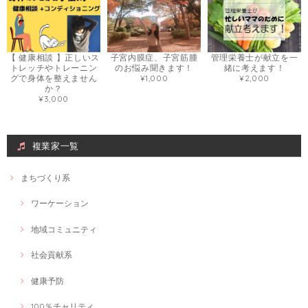
Webで使いたい画像
2021/03/08
とても丁寧でデザインの相談も柔軟に対応いただきました。
【 健康相談 】正しいス
子宮内膜症、子宮筋腫
管理栄養士が献立を一
トレッチやトレーニン
のお悩み聞きます！
緒に考えます！
グで身体を整えません
¥1,000
¥2,000
か？
旅好きナースによる看護・介護付き旅行の相談
¥3,000
墓参り
2021/03/06
実体験を踏まえた説明がとてもわかりやすく、イメージが湧きやすかっ
複業家一覧
たです！ 自分自身、これからの具体的な取り組み方も見つけられ大変満
足でした。 ありがとうございました。
まちづくり系
ワーケーション
介護のお悩み〜お気持ちを楽にする為お話ししてみませんか〜
2021/03/06
地域コミュニティ
オンライン会議が増えたり、マスクで話をする機会が増えたため、話出
社会貢献系
しからしっかり相手に伝わる声の出し方を学びたいと思い、このセッシ
ョンを受けました。 とても分かりやすい内容でした。 30分のセッショ
健康予防
ンを通して自分自身で変化を感じられるぐらいの激変で、正直びっくり
しました！ また、私の課題や、自宅でのトレーニング方法も分かりやす
く伝えていただきとても満足です。 教えていただいたトレーニングをし
100％チャリティ