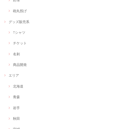
野球
ご利用ありがとうございます！
砲丸投げ
グッズ販売系
いのちのクリエイター「もりもりもりし」世界に一つのキャラ・ロゴデザイン
世界に一つのオリジナルキャラデザイン
Tシャツ
2020/11/08
チケット
オリジナルキャラクターをデザインしてもらいました！とても可愛くて
今にも動きだしそうなくらいの命を吹き込んでいただきました！ありが
名刺
とうございます!
商品開発
今後ともよろしくお願い致します。
エリア
北海道
【オンラインイベントでもOK】フリーランス作業療法士の出張グラレコorファシリテーション
グラフィックレコーディング
青森
2020/11/03
岩手
オンライン会議を盛り上げるため、工夫をしたくお願いしました。 会議
の内容が形に残り満足です。ありがとうございました。
秋田