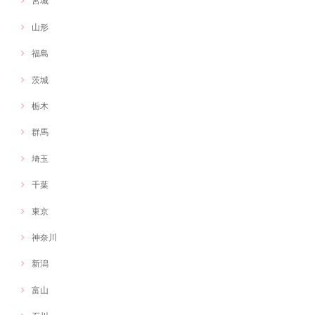
宮城
もりもりしさん：イラスト作 じぶんはけんスマホケース
2020/11/03
山形
福島
オリジナルキャラクターを作成いただきました！とても情熱と愛らしさ
のあるキャラクターで活動に命を吹き込んでもらえたような感覚です。
茨城
本当にありがとうございました！
栃木
群馬
埼玉
千葉
東京
神奈川
新潟
富山