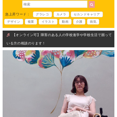
急上昇ワード：
グラレコ
カメラ
セカンドキャリア
デザイン
複業
イラスト
動画
介護
病気
【オンライン可】障害のある人の学校進学や学校生活で困って
いる方の相談のります！