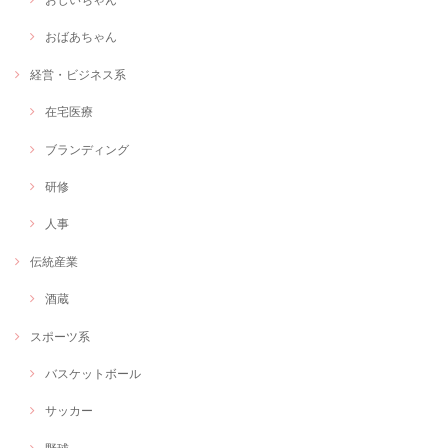
今回は、webで使用するサムネを作成していただきました。こちらのイ
メージを丁寧にヒアリングしていただき、しっかり形にしていただけて
とても満足です。 何度もこちらの修正にも細かく対応いただけて、作品
おばあちゃん
を一緒に作らせていただいた感覚でとても楽しかったです♪次の機会も
またお願いしようと思います
経営・ビジネス系
在宅医療
≪言葉×色≫オリジナルアート制作します！
ブランディング
自分だけのオリジナルアートが欲しい
2020/12/01
研修
素敵な作品を創作していただき、ありがとうございます！ 最初にどのよ
人事
うな作品が良いかを丁寧に聞いていただき、わたし自身の日々の活動を
イメージした言葉とともに作品を完成させていただきました。 さっそく
事務所に飾らせていただきます！ありがとうございました！！
伝統産業
酒蔵
Web画像制作＃福祉用具専門相談員
スポーツ系
Webで使いたい画像
2020/11/09
バスケットボール
とても納期が早く、ウェブサイトのイメージにあったバナーを作成いた
サッカー
だき大満足です！