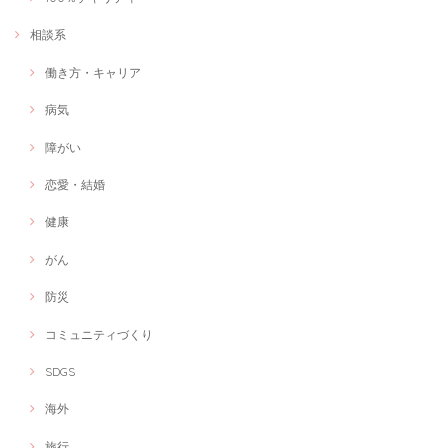
たあとでは声の出方はもちろんのこと、気持ちがぐっと上がる感じがし
て、自信を持って発言できるようになりました！ ステキなセッションあ
相談系
りがとうございました。
働き方・キャリア
病気
管理栄養士が献立を一緒に考えます！
献立相談
障がい
2021/03/06
恋愛・結婚
今回は、産後女性にオススメの献立相談を受けました。 私が男性で育休
を取得した際に、出産を終えた妻に何か恩返しがしたいと思い、この講
座を申し込みました！ 細かいヒアリングから的確なアドバイスがいただ
健康
けてとても有意義な時間でした。 料理下手な私でも出来る簡単レシピの
提案から食に関する素朴な疑問にも丁寧にお答えいただけました！ この
がん
セッションを通じて、食に対する意識が変わりました！ 何より、これか
ら妻や子供に食を通してしっかりケアが出来ることが嬉しくてたまりま
防災
せん！ ありがとうございました😊
コミュニティづくり
SDGS
オンラインショップ制作します！
2021/02/24
海外
居宅支援事業以外にも展開したいとの思いから 若い時に経験したハンド
メイドを販売するためにじぶんはけんさんのご紹介でインターネットシ
旅行