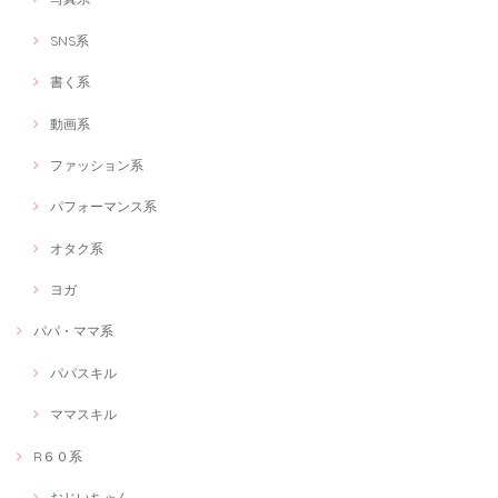
SNS系
「キャオラッ！刃牙トークを楽しもう！」 ～人生にバキ成分を～
書く系
2021/02/06
動画系
私の周りに刃牙について話せる人がいない中で、ディープな話ができた
のがよかったです！
ファッション系
パフォーマンス系
赤ちゃん＆ママソーシャルワーカーによるなんでも相談室★オンラインOK★
オタク系
有資格者ママへのキャリア相談
2021/02/01
ヨガ
ママではない私ですが、思い切って申し込んでみました！有資格者の女
性の働き方について、よく知ることが出来ました。先を見据えたキャリ
パパ・ママ系
ア形成のアイデアをたくさんいただけてとても良かったです！
パパスキル
ママスキル
Web画像制作＃福祉用具専門相談員
Webで使いたい画像
R６０系
2020/12/09
おじいちゃん