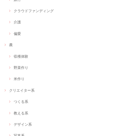
ョップの制作をお願いしました。 写真の選択もセンス良く、私が目指し
ている世界観を余す事なく表現していただけた上に今後の海外展開も踏
クラウドファンディング
まえて、英語表記も入れて頂き、米ドルでの決済も可能な設定にしてい
ただきました。集客の流れについてもSNSと連動してくれています。至
れり尽くせりです。コロナ禍のために実店舗から、ネット販売への移行
介護
や、海外市場の可能性をふまえて素晴らしいショップができたと喜んで
います。 有難う御座います。
偏愛
農
理学療法士×イベントディレクター【複業家】イベントの企画相談にのります！
収穫体験
相談
2021/02/22
野菜作り
米作り
オンラインショップ制作します！
クリエイター系
2021/02/22
つくる系
教える系
「キャオラッ！刃牙トークを楽しもう！」 ～人生にバキ成分を～
2021/02/12
デザイン系
こんなにおもいきり好きな事を話せる時間は大人になって初めてでし
た。ありがとうございます!
写真系