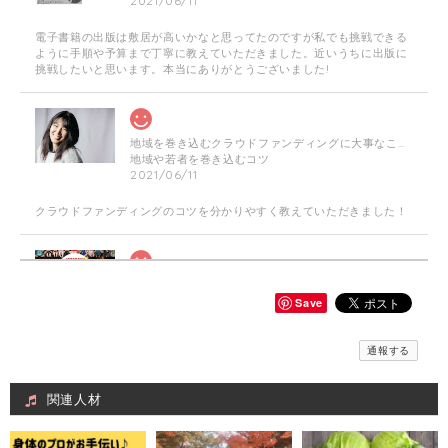
2021/06/11
電子書籍の出版は敷居が高いかなと思ってたのですが私でも挑戦できる
ように手順や予算まで丁寧に教えていただきました。近いうちに出版に
挑戦したいと思います。本当にありがとうございました!
地域を巻き込むクラウドファンディングに大事なこと☆やり方・企画相談に乗ります！
地域や若者を巻き込むコツ
2021/06/11
クラウドファンディングのコツを分かりやすく教えていただきました！
≪チラシデザイン作成します！≫「美容師」×「介護福祉士」訪問美容師複業家
チラシ作成片面 数量（１）個
Save
2021/04/15
通報する
何度か修正お願いしたのですが親切丁寧に対応いただきイメージ通りに
作成いただきました！ありがとうございます。
関連人材
Web画像制作＃福祉用具専門相談員