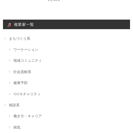
複業家一覧
まちづくり系
ワーケーション
地域コミュニティ
社会貢献系
健康予防
100％チャリティ
相談系
働き方・キャリア
病気