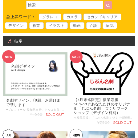
急上昇ワード：
グラレコ
カメラ
セカンドキャリア
デザイン
複業
イラスト
動画
介護
病気
岐阜
【4月末迄限定】複業応援
名刺デザイン、印刷、お届けま
50％off☆あなただけのオリジナ
で致します
ル「じぶん名刺」づくりワーク
■プロフィール 愛知県出身、トルコ在住、看護師フリーランスの戸田と申します。 仕事柄、介護や福祉に携わるデザインをすることが増えてきて、また、そのご縁でじぶんはけんさんを知ることが出来、もっとこの業界に関連した方とお仕事が出来たら楽しいと思い登録させていただきました。 現在は、身内の事情で海外に来ていますが、zoom等のオンラインで色んな方とお話させていただく事があり、学び多く楽しく過ごせる今に感謝しています。 ホームページの制作事業を開始してから、自分自身ロゴや名刺など、他の事もご依頼頂けるようになりました。 まだまだ未熟で、私自身日々勉強が必要ですので、気軽に何でもご相談頂けると嬉しいです。 ■わたしの複業 ①Web制作 ホームページ制作、オンラインショップ構築、ロゴ・名刺デザイン、サムネイル・フライヤー制作等、紙媒体のデザインも行います。 ②看護師 回復期リハビリ病院で3年、 在宅施設で１年程、勤務しておりました。 ③個人事業での経理 飲食店、建設業、フリーランスとしての自分自身の経理作業を確定申告まで経験しました。 また、それを活かして介護施設では経理事務も担当させて頂きました。簿記３級。 ④趣味・特技：スノーボード １０年程趣味でやっており、それをきっかけにカナダのウィスラーというところへ行き、桁違いのサイズの山に大変驚きました。 夏は、ウェイクボードもやります。 ■時間内に提供できること ・名刺デザイン ・印刷会社へデータの入稿代行 また、こういった事をきっかけに、出逢った方とのご縁を大切にしていきたいと考えております。 デザイン以外のことについてもお気軽にお話いただけると嬉しいです。 ■こんな人におすすめ ・これから起業される方 ・現在の企業のイメージを変えたい方 ・企業のイメージを定着させたい方 ・個人の方 シンプルでモダン、かつ分かりやすく見やすい名刺が欲しいという方にはより満足していただけると思います。 もちろんカッコイイ、かわいい系やポップなデザインも制作可能です。 仕上がりイメージが明確でない方、どんなデザインにしていいかわからない方も丁寧にヒアリングをすることで仕上がりイメージが見えてきます。 些細なことでも構いません。 お気軽にご相談くださいませ。 ■当日の流れとスケジュール １、ヒアリング（30分程度） ２、デザイン３パターンご提案( 5日以内 ） ３、選んだ案の細かい部分修正 ４、最終確認 ５、印刷会社へのデータ入稿代行（希望の方のみ） ６、データお渡し or 現物お届け ■調整可能な曜日・時間帯 曜日に関わらず、14時以降24時まで ＊ 当日のお申し込みはご遠慮ください。 3日前以上の余裕を持った日時で、ご希望日時を３つほどお知らせください。 （送信欄）＝＝＝＝＝＝＝＝＝＝＝＝ 第一希望： 月 日 曜日 時 分～ 時 分 第二希望： 月 日 曜日 時 分～ 時 分 第三希望： 月 日 曜日 時 分～ 時 分 ＝＝＝＝＝＝＝＝＝＝＝＝＝＝＝＝＝ まずは、zoomなどでお話できればと思います。 ■オンライン対応について ZOOM LINE Gmail Skype Facebookメッセンジャーにて対応可能です。 ■販売金額:1000円/回 ■1回のサービス提供時間 30時間/回 ■販売に関する備考 サービス提供時間は、初回ヒアリングを目安に記載しております。 ご相談や修正の為のコンタクトなどは、何度でもご連絡頂けます。 印刷も希望される場合は印刷＋送料が別途かかります。 ■サービス提供エリア オンラインで打ち合わせが可能であれば全国各地可能です。
ショップ（デザイン料別）
¥1,000
SOLD OUT
≪複業応援！「じぶん名刺」づくり相談権≫ ワーシャル複業家チームメンバーが、 あたなの複業を応援する！「じぶん名刺」づくりをお手伝いします！ あなたらしい価値観と強みを引き出し、オーダーメードで世界に一つの 「じぶん名刺」づくりをお手伝いします。 ＊あなたの強みを引き出しながら、肩書、コピーデザイン校正をいっしょに考えます ＊印刷代、デザイン料が含まれています。 ＊あなたにあった複業家デザイナーの選び方をお伝えします。 ＊ご自身でデザインする場合は、無料ツールをご紹介します。 いまから複業を始める方、 2枚目の名刺をもって社会的複業を始めたい方、 じぶんの強みやいまの肩書きを客観的に見てもらいたい方、 そんな方におすすめです。 90分間テレビ電話（zoom）、もしくは関西の方はワーシャルオフィスにて、 自身の強みをキャリア相談しながら、 いっしょに名刺づくりを相談しながら進めていきます。 ＊９０分で発注デザインはできませんので、作成まで継続してフォローアップをお約束します。 【相談できるワーシャル複業家チームはこちら】 http://wa-cial.com/concept-page/ ＝＝＝＝＝＝＝＝＝＝＝＝＝＝＝＝ ワーシャル共働代表理事 社会的複業家 中西信雄（なかにしのぶお） 働き方プロデューサー/一般社団法人ワーシャル代表理事 元上場企業のキャリアアドバイザーとして、一般職種から医療系人材まで、約10年間キャリア相談に従事する中で、100人100通り、自分らしい働き方を見つけてもらえる職場外の「場づくり」をしたいと考え、社団法人ワーシャルを設立。 約300法人への採用支援と約4,000名のお仕事の相談に関わった経験を活かし、「①個人②企業③社会」社会の複数の場所で価値を生む働き方、「社会的複業」という働き方を実践しながら、医療・介護・福祉業界の新しい働き方デザインに挑戦中。 自身も3人の子育てと仕事を楽しみながら、NPO活動、地域活動、まちおこし、野菜づくりなど、「社会的複業」のモデルケースとして実践中。 人生を楽しむプロになる！というのが私のコンセプトです。 人生の8割は「偶然」でできています。 「出会い」と「出来事」をいっしょに楽しみながら、未来を創りましょう。 ＝＝＝＝＝＝＝＝＝＝＝＝＝＝＝＝ ワーシャル共働代表理事 看護師複業家 上妻裕弥（こうづまゆうや） ㈱ビジケア 代表/看護師（「看護男子プロジェクト世話人」） 日本福祉大学 医療福祉マネジメント学科を卒業し、看護師の資格を取得。複数の病院を経験したのち、訪問看護ステーションの立ち上げに参画、それを機に売り上げの向上や経営の安定化、管理者の育成など幅広くサポートするようになる。 現在では病院にも介入しており、医療安全や感染関連の規約の作成等も担う。また、全国でセミナーを開催したり、ステーションの従業員の教育面にも力を入れている。 ステーションの立ち上げに参加した際、在宅医療の現状を知り、「もっと在宅医療の看護師の方が増えてほしい」という気持ちが芽生えるも、どのように活動していけば良いのか分からず悶々とする日々を過ごした。 試行錯誤する中でワーシャルと出会い、様々な面白い活動をする人たちと出会い、刺激を受け「自分の力で頑張ってみたい！自分に合った働き方をしたい！」という思いが強くなり、思い切って独立開業する。 普通に働いていると、「こんな働き方をしてみたい！」と自分の理想の姿を描くことが皆さんにも一度はあると思います。しかし、実際、それを行動に移すことは難しいのが現状ではないでしょうか。自身もそうだったので、その経験を活かし、1人でも多くの方の夢や望む働き方を実現できるようにサポートしていきたいと考えています。 ＝＝＝＝＝＝＝＝＝＝＝＝＝＝＝＝ 複業キャリアカレッジ「ライターズカレッジ」塾長 理学療法士複業家 西野英行（にしのひでゆき） 理学療法士 / ブロガー / セミフリーランス 理学療法士として５年回復期の病院で勤務したのち、訪問看護ステーションの訪問リハビリに従事する。子供が生まれたことをきっかけに将来に不安を感じ、個人ブログ(未来のPT)で情報発信を始める。 ２年後に月間４９万PVのブログにまで成長させ、本も出版。そこから、ブログ・SNSを使った社会的複業として、個人や法人の広報活動・情報発信、キャリアサポートなどを行なっている。グミが大好物。 著書：100歳まで元気に歩くための歩き方＆杖の使い方 自身が試行錯誤する中で、未だに頭を悩ませ、日々自分の理想とする働き方を追求しています。その中で得た経験や知識・知恵を皆様と共有できれば幸いです。 ＝＝＝＝＝＝＝＝＝＝＝＝＝＝＝＝ ワーシャル コミュニケーション部長 介護士複業家 赤星薫（あかぼしかおる） 訪問フラワーアレンジメント・園芸教室「ハッピースマイル」代表（介護福祉士/高等学校農業科教員免許/フラワー装飾技能士３級） 《花と緑で未来を楽しく明るく 》、《ハッピースマイルに関わる全ての方の幸福を目指すと共に、地域活性化・子どもへの農業教育を全国・世界へ拡げ、後世に残る仕事にすること》を理念として掲げ、関西圏を中心に活動中。 介護職として、夜勤も含め、生活全般から看取りまでを７年間経験する。その中で、『心身の癒し・リハビリテーション』を目的に高齢者向けフラワーアレンジメント教室の開催や、一緒に野菜を育てる園芸療法を行う。 高齢者の楽しみ創出・介護スタッフの負担軽減・園芸療法の普及を目指し、2016年11月に出張型のフラワーアレンジメント・園芸教室「ハッピースマイル」を創業。2019年1月まで、延べ1300人以上が参加、リピート率は90％以上。 現在、高齢者だけでなく、一般向けの教室も開催し、園芸療法とそれを通した対人コミュニケーションや働き方についての講義を行う。これからは、福祉関係者向けフラワーアレンジメント講座などを現場主導でできるようにサポート業務を行っていきたいと考えている。 カカオ７０％チョコレートがあるとテンションが上がる。 ＝＝＝＝＝＝＝＝＝＝＝＝＝＝＝＝ ワーシャルイベントディレクター 理学療法士 複業家 佐々木元勝（ささきもとかつ） 病院や介護施設で働く中で、このまま普通に働いて良いのだろうかと疑問を持ったのが2018年の夏頃。 周りの職場のメンバーも同じ様な悩みを抱えている人が多くいたが、周りに解決策を教えてくれる人がおらず悩み続ける日々を過ごす。 とにかく、もっと外の世界の人たちと関われば何かヒントが得られるかもしれないと思い、Facebookで面白そうなイベントや活動を見つけ、実際に参加してみることに。 そこで思い切って参加したのが、ワーシャルの企画である「働き方プレゼンピッチ」の運営メンバーキックオフミーティング。プレゼンピッチの運営をきっかけに、ワーシャルの事務局として個人の活動を開始する。 そこから司会業・ディレクション業務など、今まで経験したことのないシゴトをスタートさせる。 正直、ワーシャル運営に参加する前には想像できないくらいの変化が自分に起きています。 私自身、今後どう働いていけば良いのかまだまだ答えを探し中ですが、常に新しい発見や気付きがあり、とてもワクワクしています。 僕から皆さんにお伝えしたいことは、もしあなたが今の働き方に悩んでいるのであれば、思い切って外の世界を覗いてみて下さい。必ず何かヒントが見つかると思います。それがワーシャルであれば、なお見つかる可能性は高くなると思います。僕が実際にそうだったので！ これから、皆さんと一緒に新しい働き方を見つけていければと思います。 ＝＝＝＝＝＝＝＝＝＝＝＝＝＝＝＝ メンバーの指定がなければ日程調整できるメンバーが相談にのります。
¥7,500
SOLD OUT