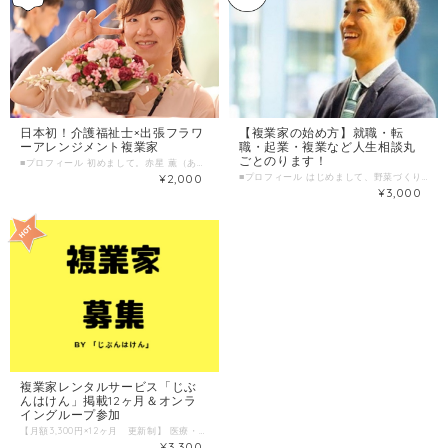
日本初！介護福祉士×出張フラワ
【複業家の始め方】就職・転
ーアレンジメント複業家
職・起業・複業など人生相談丸
ごとのります！
■プロフィール 初めまして。赤星 薫（あかぼしかおる）と申します。 日本初！介護福祉士による出張フラワーアレンジメント・園芸教室を広めています＾＾ 現場で頑張る介護士さんたちのお悩みやこれからの相談 介護現場で働いてみたい方のご質問にお答え 花や植物をプレゼントしたいけど、自分では選べないから助けてほしい などなど、色々ご相談に乗れたらと思います＾＾ 美味しいものを一緒に食べに行く、探求しに行くのもウェルカムです♪ Facebook https://www.facebook.com/rich.kaoru.happysmile Instagram https://www.instagram.com/happysmile_378/ ■わたしの複業 （経験・実績・趣味・特技・好きなことetc） 職歴 有料老人ホーム勤務７年半 訪問フラワーアレンジメント園芸教室「ハッピースマイル」代表 創業３年目 自社教室開催と並行して、花屋の店舗でも勤務 資格 介護福祉士 高等学校農業科教員免許 フラワー装飾技能士３級 趣味 花屋巡り 古民家をネットで見まくる 旅行 山の上から景色眺めてボーっとする 《花と緑で未来を楽しく明るく 》、《ハッピースマイルに関わる全ての方の幸福を目指すと共に、自分らしく生き・働く仲間を増やす活動を全国・世界へ拡げること》を理念として掲げ活動中。 高校・大学で、フラワーアレンジメント・植物の栽培・農業・生物を中心に学ぶ。 大学在学中に園芸療法に興味を持ち、福祉業界に就職。 介護職として生活全般から看取りまでを７年半経験し、その中で、『心身の癒し・リハビリテーション』を目的に、高齢者向けフラワーアレンジメント教室、介護施設職員向け「お花と認知症研修」の開催や園芸療法を行う。 高齢者の楽しみ創出・介護スタッフ研修が評判で出張型のフラワーアレンジメント・園芸教室「ハッピースマイル」を創業。 2019年7月まで、延べ2000人以上が参加、リピート率は90％以上。 園芸療法とそれを通した対人コミュニケーションや働き方についての講義開催など、福祉関係者向けフラワーアレンジメント講座などを現場主導でできるようにサポート業務を展開中。 ■時間内に提供できること 自宅に置く植物を一緒に選んでほしい 人に花をプレゼントしたいから、相談に乗ってほしい 古民家カフェに一緒に行きたい 花を選ぶコツ、教室のコツ 心の相談 施設アクティビティの相談 働き方、介護に関する悩みや相談 介護に対する想い・ぐち クレームにならない対応のコツ ただ話を聞いてほしい ■ こんな人におすすめ 花をすぐ枯らすことに悩んでる、育て方分からないから躊躇してる 人に花をあげてみたいけどハードル高い 一人でカフェに行きにくい とにかく癒されたい 美味しいもの食べることが好きな方 介護職として働くことに疲れてきている方 色々疲れてる方 ■ 当日の流れとスケジュール（60分） 【WEBでのやり取りをご希望の場合】 1、簡単にお互いの自己紹介 2、相談内容・ヒアリング 3、個別の質問にお答え ＊時間延長希望の場合はその場でご相談の上、ご決済いただきます。 【対面でのやり取りをご希望の場合】 ＊花屋やカフェなど、出向く先への交通費や飲食費はご負担をお願いいたします。 1、簡単にお互いの自己紹介 2、買い物希望→ヒアリング・選定 相談希望 → 食事しながらお話し ＊時間延長希望の場合はその場でご相談の上、ご決済いただきます。 ■調整可能な曜日・時間帯 平日の 月曜～金曜の17時以降 、土日の日中 ＊平日の日中も可能な日がございます。お気軽にお問い合わせ下さい。 ＊ 当日のお申し込みはご遠慮ください。 ３日前以上の余裕を持った日時で、ご希望日時を３つほどお知らせください。 （送信欄）＝＝＝＝＝＝＝＝＝＝＝＝ 第一希望：●月●日●曜日 ●時●分～●時●分 第二希望：●月●日●曜日 ●時●分～●時●分 第三希望：●月●日●曜日 ●時●分～●時●分 ＝＝＝＝＝＝＝＝＝＝＝＝＝＝＝＝＝ ＊対面、WEB上でのやりとり、どちらでも構いません。 対面の場合は、場所は要相談でお願いいたします。 ＊花屋やカフェなど、出向く先への交通費や飲食費はご負担をお願いいたします。 ■ よくある質問 Q. オンラインでのやり取りは可能ですか？ A. 可能です＾＾ ・ご相談日時等のお問い合わせ ・遠隔地にお住まいであったり、都合上対面が不可能な場合 などは、LINE＠ or Facebookメッセンジャーにてご連絡ください。 Q. 延長した場合はどうなりますか？ A. 延長時間分を別途ご購入いただきます。 ■1回のサービス提供時間 １時間/回 ＊２時間ご希望の場合はカートにて「２」個ご購入ください。 ＊当日延長相談も可 ■サービス提供エリア 兵庫県宝塚市から５０キロ圏内程度、圏外は要相談 ＊オンラインの場合は全国可
¥2,000
■プロフィール はじめまして、野菜づくりがライフワーク！ ３児のパパ起業家、ワーシャル代表のナカニシです。 元上場企業のキャリアコンサルタントとして、一般職種から医療系人材まで、約１０年間キャリア相談及び、法人採用サポートに従事し、「働き方」＝「生き方」を応援したいと考え、社団法人ワーシャル設立して7年目。 「①個人②企業③社会が3方良し」の「社会的複業」という働き方を実践しながら、 「ジブンゴトで面白くする」医療・介護・福祉業界の働き方改革を実施しています。 わたしはこれまで、キャリアアドバイザーとして、 約４０００人の方の就職・転職、働き方や人生の相談にのってきました。 自分自身の「働き方＝生き方」を見直すきっかけとして、 私の場合は、子どもが生まれるたびにキャリアチェンジをしてきており、 １人目が生まれた時 → 飲食業界から人材ビジネス業界へ転職 （それまでに50職種を掛け持ちで経験） ２人目が生まれた時 → 人材ビジネス業界のベンチャーへ転職 ３人目が生まれた時 → 起業 「働き方」で一貫して決めているテーマは、 「働くを楽しむプロになる」こと。 それを実現できる働き方が【複業】です。 あなたらしさの価値観と強みを引き出し、「複業の始め方」を見つけるきっかけになればと思います。 ■わたしの複業 （経験・実績・趣味・特技・好きなことetc） ①働き方相談歴13年 医療・介護・福祉から一般職種までこれまで約４０００人の方の働き方相談にのる。 新卒の就活から転職活動、起業相談や人生相談まで。 35歳で、じぶんの天職は「相談にのること」と気づく。 ②野菜作り歴10年 有機無農薬の野菜作りを体験農園ではじめ、現在野菜作りのアドバイザーも行う ③起業歴7年 社団法人の代表理事として、ソーシャルとビジネスの融合に取り組む。 ④複業歴20年 フリーターで常に4つ以上の仕事を掛け持ちし、TOAL50職種以上経験。 現在は、複数の企業の顧問契約、株式会社の役員にも就任。 ⑤パパ歴13年 長女、長男、次男の3児のパパとして保護者会やPTA活動、NPOファザーリングジャパン関西の活動や地域活動にも参加。 ■時間内に提供できること ・じぶんの好き、強みを生かした複業の始め方 ・独立するための仕事の作り方 ・キャリア貧乏にならない就職・転職の仕方 ・じぶんの人生を豊かにする働き方 ・家族と仕事のバランスのとれたパパの働き方 ・残念な「副業」にならない予防策 ■ こんな人におすすめ ・自分の好き、得意を生かした複業を始めたい人 ・いまの働き方を変えたい人 ・転職や起業、働き方に悩む人 ・仕事の作り方を知りたい人 ・パパとして家族を大事に働きたい人 ■ 当日の流れとスケジュール（90分） 下記1例です。 ・チェックイン 自己紹介 ・「複業」と「副業」の違い ・気がつくとキャリア貧乏！残念なフク業 ・じぶんキャリアの棚卸し （特典）複業キャリアマップシート プレゼント 「ザッソウ＝雑談・相談」スタイルで気軽に会話しながらすすめます。 ■調整可能な曜日・時間帯 ＊平日の日中も可能な日がございます。お気軽にお問い合わせ下さい。 ＊ 当日のお申し込みはご遠慮ください。 ３日前以上の余裕を持った日時で、ご希望日時を３つほどお知らせください。 （送信欄）＝＝＝＝＝＝＝＝＝＝＝＝ 第一希望：●月●日●曜日 ●時●分～●時●分 第二希望：●月●日●曜日 ●時●分～●時●分 第三希望：●月●日●曜日 ●時●分～●時●分 ＝＝＝＝＝＝＝＝＝＝＝＝＝＝＝＝＝ ＊対面、WEB上でのやりとり、どちらでも構いません。 対面の場合は、ワーシャルオフィス（大阪市内）にて ■ よくある質問 Q. オンラインでのやり取りは可能ですか？ A. 可能です。ZOOM（WEB会議ツール）を活用いたしますので、事前にダウンロードください。 ZOOM 参照URL https://zoom.us/jp-jp/meetings.html ■1回のサービス提供時間 90分/回 ■サービス提供エリア 大阪市内にて面談 ＊オンラインの場合は全国可
¥3,000
複業家レンタルサービス「じぶ
んはけん」掲載12ヶ月＆オンラ
イングループ参加
【月額3,300円×12ヶ月 更新制】 医療・介護・福祉に関わる人、患者経験のある人、障がいのある人、 自分の知識や経験を他者に価値として提供する「複業家」レンタルサービスです。 【ワーシャルの考える複業家とは？】 わたしたちは、「複数」の「業（わざ）」と「つながり」を活かし、ワクワクしながら発信する人を 「複業家」と考えています。 「わたしは何も発信できていない。」という方も、 「じぶんはけん」に登録した時点で「複業家」としての発信の第一歩を踏み出せます。 【ワーシャル複業家3ヶ条】 1、人生における役割を複数持つこと 2、自分らしく人に貢献できる業（わざ＝知識や経験）をかけあわせること 3、いつもと違う場で、いつもと違う誰かとの出会いを心から楽しむこと 【ワーシャルが考える複業家のメリット】 1つの職場では身につけることのできない「4C 」を身に着けることができる。 複業によって身に着けることができる「4C 」 「Communication（コミュニケーション）」さまざまな人と意思疎通ができる 「Collaboration（コラボレーション）」協力しあうことができる 「Critical Thinking（クリティカルシンキング）」想定外の問題も自分の力で分析したり解決できる 「Creativity（クリエイティビティ）」創造力を発揮できる 【複業家としてエントリーしたい方へ】 「複業家」とは特別な人ではありません。 普段通りの何気ないあなたが、 別の場所に行くと、なぜか感謝され「ありがとう」と言われたり、勇気を与えたりすることができる。 そんな新しい出会いにより、自分自身の価値を再発見することができるのが、 「複業家」レンタルサービスです。 医療・介護・福祉で働く人だけでなく、 病気や障がいを抱えている人にもあなたらしさを大事にした働き方をクリエイトします。 がん患者の方、神経難病で家から出れない人、医療・介護・福祉の専門性や患者体験を生かしたい方など、 スキルや技術がなくても、あなたの体験や経験を「相談にのる」という形で「価値」に変換することもできます。 あなたも、「複業家」として新たな1歩を歩んでみませんか？ こちらのサイトに登録すると、仕事をつくることだけでなく、 「じぶんはけん」会員限定のFacebook複業家オンライングループに参加し、情報交換することができます。 ＊「複業家」として登録したい方はカートよりご購入ください。 「複業家」掲載の会費は、【月額3,300円×12ヶ月 更新制】 会員期間12ヶ月更新制となります。 カートよりご購入いただいた後、簡単なWEB or 電話面談にて正式な会員登録となります。 ＊購入後のご面談にてお断りする場合もございます。その際は返金キャンセル対応となりますのでご了承ください。
¥3,300