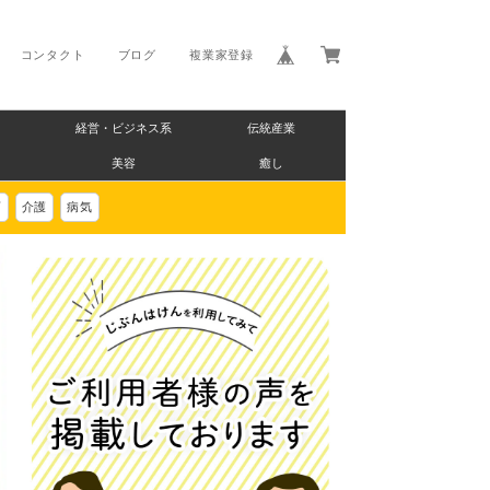
コンタクト
ブログ
複業家登録
経営・ビジネス系
伝統産業
美容
癒し
画
介護
病気