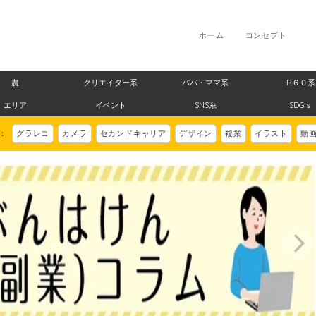
ホーム
コンセプト
農
クリエイター系
パパ・ママ系
R６０系
エリア
イベント
SNS系
SDGｓ
ド：
グラレコ
カメラ
セカンドキャリア
デザイン
複業
イラスト
動