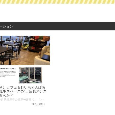
ーション
き】カフェ＆じいちゃんばあ
仕事スペースの1日店長アシス
せんか？
こんにちは、奈良県橿原市の橿原神宮前で、 「grandjob＋H（グランドジョブ）」 オイサキラボというおじいちゃん、おばあちゃんのお仕事スペース＆ショールーム＆カフェを運営している畑（はた）です。 『介護保険に頼らない生き方を」をコンセプトに、 まだまだ元気に働くことができる高齢者が自分らしく生き生きと暮らせる街にしたいと思い「オイサキラボ」をOPENしました。 東京で手作り・アンティークの雑貨店や飲食店ソムリエとして働いていた経験と、 介護の専門知識をかけ合わせて、地域のおじいちゃん、おばあちゃんと一緒にオリジナルバッグを商品開発したり、カフェの料理を作ってもらうなど、高齢者の方々とお仕事創生プロジェクトを実施しています。 地域の縫製工場「HOWS（はうず）」さんと連携し、地域の高齢者が協力しながら、主にカバン製造販売、カフェ営業を行っています。 事業者と高齢者、介護有資格者が一緒に考え仕事を生み出し、時には高齢者のアイデアで商品が生まれることもあります！ 介護保険利用者が減少し、また、地域のコミュニティ活性化にも繋がる実感を持っているので、私たちの経験がみなさんのお役に立てば嬉しいです。 ＝＝＝＝＝＝＝＝＝＝＝＝ ▼これまでのキャリア（2021年3月） 出身：岐阜県大垣市 （東京）雑貨・アンティーク店約4年 （東京、横浜、大阪）飲食店約12年（イタリアン、バーテンダー、ソムリエ） 介護士歴約10年（内ケアマネージャー歴約3年） ▼趣味 手芸、ものづくり 仕事を楽しむこと （資格）介護福祉士、介護支援専門員 ▼わたしの複業 ・橿原市 居宅支援事業所 きくかわ ケアマネージャー ・HOWS（ハウズ）バッグ等OEM販売 生産管理 兼 広報 HP https://peraichi.com/landing_pages/view/hows/ オリジナルバッグ販売 https://peraichi.com/landing_pages/view/howsshop ・「grandjob＋H（グランドジョブ）」オイサキラボ運営責任者 カフェ店長 HP https://peraichi.com/landing_pages/view/grandjob-cafe Instagram https://instagram.com/howsbasis?igshid=b6rnca98dool Youtube 甘味自在 介護と地域をつなぐ https://www.youtube.com/c/%E7%94%98%E5%91%B3%E8%87%AA%E5%9C%A8%E4%BB%8B%E8%AD%B7%E3%81%A8%E5%9C%B0%E5%9F%9F%E3%82%92%E3%81%A4%E3%81%AA%E3%81%90/videos ▼活動実績 令和2年度 奈良県介護の日 奈良介護大賞を受賞 http://www.pref.nara.jp/item/236919.htm ▼提供できること 高齢者の仕事づくり、場づくり カフェ運営、飲食店運営のコツ 地域コミュニティづくり ケアマネージャー、介護士としての経験 【 当日の流れ 】 ご希望日時で１０時～１４時など、カフェ営業時間に一緒にお店運営のサポートを体験していただきます。 事前に１時間ほど打ち合わせして体験したいことやお店の説明をさせていただきます。 【 提供方法 】 打ち合わせは、店舗かオンラインZOOMでもOKです。 購入いただいた方へ一度ご連絡させていただき、日程調整させていただければと思います。 「オイサキラボ」アクセス 近鉄南大阪線橿原神宮西口駅１分 〒６３４−０８２１ 奈良県橿原市西池尻町３７４−３ 若林ビル１F 営業時間 ９：００ 〜２０：００（日曜日は１８：００まで） カフェの営業は１１：００〜 定休日 木曜日（カフェ） 下記購入の備考欄にご希望の候補日を３つ程度教えてください。 （送信欄）＝＝＝＝＝＝＝＝＝＝＝＝ ①打ち合わせ候補日時 第一希望：●月●日●曜日 ●時●分～●時●分 第二希望：●月●日●曜日 ●時●分～●時●分 第三希望：●月●日●曜日 ●時●分～●時●分 ②カフェ体験希望日時 第一希望：●月●日●曜日 ●時●分～●時●分 第二希望：●月●日●曜日 ●時●分～●時●分 第三希望：●月●日●曜日 ●時●分～●時●分 ＝＝＝＝＝＝＝＝＝＝＝＝＝＝＝＝＝ ■販売金額:3000円/回（税込）ランチ付き
¥3,000