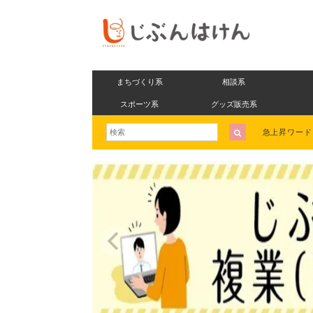
まちづくり系
相談系
スポーツ系
グッズ販売系
急上昇ワー