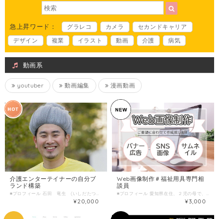
急上昇ワード：
グラレコ
カメラ
セカンドキャリア
デザイン
複業
イラスト
動画
介護
病気
動画系
youtuber
動画編集
漫画動画
介護エンターテイナーの自分ブ
Web画像制作＃福祉用具専門相
ランド構築
談員
■プロフィール 石田 竜生 (いしだたつき) 介護エンターテイナー 作業療法士 ケアマネジャー 芸人 リハビリの国家資格である作業療法士として介護施設(デイケア)で働きながら、大阪よしもとの養成所に通い、フリーのお笑い芸人・舞台俳優の活動を続けている。芸人・舞台俳優活動で培った技術を生かして、一般社団法人介護エンタ―テイメント協会を設立。 『人生のラストに「笑い」と「生きがい」を』をモットーに、『介護エンターテイナー』と名乗り活動している。 リハビリ体操に笑いの体操、エンタメ性いっぱいのアクティビティなどを取り入れ、介護現場を『笑い』でいっぱいにするために、日本全国でボランティアやセミナー、講演会講師活動中。 開催したボランティアは、のべ150ヶ所を超える。 『介護×笑い』に関する取り組みへの注目度は高く、日本経済新聞に特集記事掲載。NHKでは密着取材の様子が『おはよう日本』で放送される。セミナー研修講師・イベントゲストとして日本全国を飛び回る。チャンネル登録者15000人以上 総再生数250万回以上の YouTubeチャンネルは中高年や介護・医療職から絶大な支持を得ている。 ■わたしの複業 ①YouTubeチャンネル(登録者15000以上・総再生数250万回) ②介護エンターテイナー講演会・セミナー ③月間20万PVのブログ運営 ④作業療法士としてデイケアで勤務 ⑤芸人 ■時間内に提供できること ●あなたの魅力を複業にするためのブランドづくり講座 ●YouTuber養成講座 ●講演会・セミナーの作りかた講座 ●介護・福祉職の複業選びのコツ ■ こんな人におすすめ 介護・医療業界で働く人で「何かしたいけど何をすればわからない」と悩んでいる方 複業によって収入を増やしたい方 介護エンターテイナーのブランドづくりに興味のある方 ■ 当日の流れとスケジュール 当日の流れとスケジュール（120分） ①簡単にお互い自己紹介 ②相談内容ヒアリング ③個別の質問にお答えします ④時間が来たら終了 ■ 調整可能な曜日・時間帯 平日の 月曜～金曜の19時以降 上記で難しい場合は調整可能な日もございますので気軽にお問い合わせ下さい。 ＊ 当日のお申し込みはご遠慮ください。 7日前以上の余裕を持った日時で、ご希望日時を３つほどお知らせください。 （送信欄）＝＝＝＝＝＝＝＝＝＝＝＝ 第一希望：●月●日●曜日 ●時●分～●時●分 第二希望：●月●日●曜日 ●時●分～●時●分 第三希望：●月●日●曜日 ●時●分～●時●分 ＝＝＝＝＝＝＝＝＝＝＝＝＝＝＝＝＝ ・喫茶店などでお会いできればと思います。 ご都合のよい場所があればご指定いただいても構いません。 なければこちらで指定させていただきます。 （お茶代等は、ご自身の分のみご負担ください。） ■ よくある質問 Q. オンラインでのやり取りは可能ですか？ A. ご相談日時等のお問い合わせは可能です。LINE or Facebookメッセンジャーでご連絡ください。 Q. 延長した場合はどうなりますか？ A. 延長時間分を別途ご購入いただきます。 ■ 価格 2時間20000円です。
■プロフィール 愛知県在住、２児の母で、福祉用具専門相談員６年目になります。 現在育児休暇中で子育て、福祉用具、Webと奮闘中です！ WebやSNSが好きで、「裏側を知りたい！」から、Webデザインの仕事に興味を持ち、複業として活動中です。 ▷福祉用具 小さな福祉用具貸与事業所ですが、「褥瘡、拘縮、排泄」と課題を持って取り組んでおります。 〜取得資格〜 福祉用具専門相談員 おむつフィッター２級 リフトインストラクター下級 ▷Webデザイン Web制作やネット通販サイト（Shopify）構築、動画編集なども可能です。 〜取得資格〜 ITパスポート ■わたしの複業 ▷福祉用具専門相談員 ・福祉用具レンタル、販売 ▷Webデザイン ・Web制作 ・CMS導入（WordPress、Shopify） ・画像作成（バナー、SNS画像作成など） ・動画編集 ▷特技【柔道】 小学１年生から大学まで続け、参段取得 県大会優勝（高校生のとき） ■時間内に提供できること Web画像制作 ▷SNS画像（FacebookやTwitterのヘッダー、Instagramの投稿画像） ▷バナー広告 ▷YouTubeサムネイル ▷LINEリッチメニュー ▷Webで使いたい画像 *バナー1点3000円 ■ こんな人におすすめ ・Webの画像を作りたい ・TwitterやFacebookのヘッダー画像作ってほしい ・YouTubeのサムネイルを作ってほしい ・公式LINEのリッチメニュー作ってほしい ・バナー広告、Webサイトで使用する画像がほしい などなど、ご要望があれば承ります！ ■ 当日の流れとスケジュール 1 簡単にお互い自己紹介 2 内容ヒアリング 3 作成納期・スケジュールすり合わせ 4 画像納品 ■ 調整可能な曜日・時間帯 平日 AM９時～PM15時 （他の時間帯ご希望の場合調整しますのでお気軽にご相談ください） ＊ 当日のお申し込みはご遠慮ください。 ７日前以上の余裕を持った日時で、ご希望日時を３つほどお知らせください。 （送信欄）＝＝＝＝＝＝＝＝＝＝＝＝ 第一希望：●月●日●曜日 ●時●分～●時●分 第二希望：●月●日●曜日 ●時●分～●時●分 第三希望：●月●日●曜日 ●時●分～●時●分 ＝＝＝＝＝＝＝＝＝＝＝＝＝＝＝＝＝ ▷基本面談可能です ■オンライン対応について ZOOM Facebookメッセンジャー ChatWork Slack Gmail にて対応可能です。
¥20,000
¥3,000