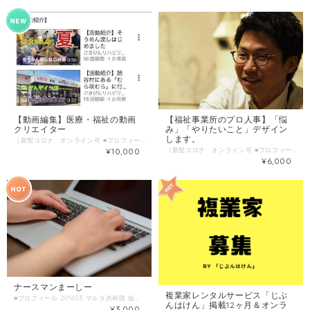
【動画編集】医療・福祉の動画
【福祉事業所のプロ人事】「悩
クリエイター
み」「やりたいこと」デザイン
します。
（新型コロナ オンライン可 ■プロフィール ワーシャルYoutuber養成講座1期生 大阪・兵庫で病院や施設勤務、現在は沖縄でデイケア勤務している理学療法士 普段は理学療法業務に従事し、休日や空き時間を使って ・企業のイベント動画編集 ・NPOの活動紹介動画作成 ・おもしろい人のインタビュー動画作成 （＠大阪・兵庫） 上記の経験を活かして沖縄では ・デイケアのYouTubeチャンネル開設、統括 ・自費診療分野のPR動画作成など 『映像を用いたブランディング構築』を支援しています 動画は「視覚」「聴覚」を中心に人の動きや喋る雰囲気など 文字や写真と比べると多くの情報量を与えてくれます 結果的に →動画に出演している人のファンになりやすい →脳に記憶として残りやすい 動画の良さはたくさんあります(^^)/ 「ちょっと動画を作ってみたい」 「動画の撮影や編集を依頼したい」 こんな時にはお気軽にご相談ください♪ ■わたしの複業 2013年に理学療法士免許取得 病院や老健、訪看ステーション勤務を経験 2015年頃よりトリプルワークで週7勤務時期も... その後『複業』と出会い ・YouTubeチャンネル「パジャマストレッチ」開設半年 （動画投稿本数150本程度） ・企業やNPOの動画撮影、編集 ・医療、介護、福祉職の複業している人のインタビュー動画作成... こんな働きを半年ほど継続しています(^^)/ ■時間内に提供できること ・動画作成に関する質問や相談 （動画の作り方 活動の始め方など） ・動画撮影・編集に関する依頼 （企業、NPO、個人の仕事依頼など） ・YouTubeチャンネル開設に伴うアドバイス ■ こんな人におすすめ 「自分の活動を動画にしてPRしたい」 「所属する組織の営業力を高めたい」 「新しく複業をはじめたい」 お気軽にご相談ください(^^)/ ■ 当日の流れとスケジュール ①メッセンジャーやLINE@にて自己紹介や簡単なヒアリング ②zoomや電話アプリ使用して詳細を詰めていきます ③相談や依頼内容に沿って、動画の作成や編集、アドバイスを随時行います だいたい30分程度打ち合わせ 例 ・60分前後の映像にフルテロップ付きの動画編集（5000円～） ■ 調整可能な曜日・時間帯 平日は基本的に19時以降 木曜日、日曜日は終日連絡可能 基本的にその都度お互いのスケジュール調整のもと行います ■ オンライン対応 ZOOMやLINE、メッセンジャーにて対応可能について ■ 1回のサービス提供時間 1時間/回
¥10,000
（新型コロナ オンライン可 ■プロフィール 和歌山県田辺市出身。 開業医として地域医療に携わる父、デザイナーの母の背中を見て育つ。 両親の影響を受け、障がい者の就労支援に携わり、現在は、スバル・トータルプランニング株式会社にて、人事・広報を担当。 安定して会社に人材が流入し、育っていく仕組み、心理的安全性に着目。自分らしく働ける場、風通しの良い風土づくりを実施。 2016年から、色々な人の熱い思い、背景に触れられることを目的の一つに、本業以外に、福祉業界のコミュニティづくり、Webデザイナー、カメラマン、セミナー講師などパラレルキャリアを開始。 ■わたしの複業 「抱えている課題kaiketsu」「未来の可能性をひろげる」ためのWebサイト、写真撮影、動画撮影、印刷物作成、参加型のセミナーなどを実施致します。 ヒトとヒトがつながり、新しい「価値」「可能性」が生まれる。熱い想いに触れさせて頂きながら、「未来を考える」「想いをカタチにする」お手伝いができればと考えています。 ■時間内に提供できること ホームページ・ランディングページ作成 パンフレット・チラシ作成 写真撮影 PR動画作成 講演 ・年間30〜40名採用でる仕組み 戦略について ・多様性を育む組織づくり ・自分の凸凹を知る ・処理する時間を減らし、未来を考えるために使えるツールの使い方 ・採用、ブランディングで使える写真の撮り方 ■ こんな人におすすめ ホームページをリニューアルしたい or 作成したい 採用に困っている方 人材育成の課題を抱えている方 ■ 当日の流れとスケジュール 「悩み」「やりたいこと」などをお伺いし、何が出来るかをご提案させて頂きます（30〜60分程度）。 ■ 調整可能な曜日・時間帯 ご希望日時を３つほどお知らせください。 caféなどでお会いする以外に、SkypeやZoomなどを使ったWebミーティングも可能です。 ■ オンライン対応について SkypeやZoomなどを使ったWebミーティングも可能。 日々のやり取りは、メール以外にLINE、Messenger、Slackなど可 ■ 1回のサービス提供時間 2時間/回
¥6,000
ナースマンまーしー
複業家レンタルサービス「じぶ
■プロフィール 201603 マルタ共和国 短期留学 201610 世界遺産検定3級 取得 201703 看護師国家資格 取得 201805 ゆめのたねラジオ 出演 201805 医療・介護・福祉の働き方プレゼンピッチ スタッフ 201807 goto2025プロジェクトスタッフ 201807 ホンマルラジオ大阪 出演 201808 インターネットTV 「it's TV」出演 201811 owndays×看護師イベント《破天荒ナース》in東京 登壇 201902 フリーランス協会主催 『若い世代のキャリアを考える』登壇 201905 秒速ナース 看護部長 ■わたしの複業 ①病棟看護師3年目 ②秒速ナース看護部長 看護学生向けにお悩み解決！ youtube.交流会.など ■時間内に提供できること ＊看護師の枠を越えた活動についてのトーク ＊悩み相談 ＊質問に答える ■ こんな人におすすめ 発信してみたい人！ 看護学生のために役に立ちたい人！ 看護師として、それ以外でも活動を広げたい人！ 僕のことが好きな人♪、、 ■ 当日の流れとスケジュール 個別に対応 ■ 調整可能な曜日・時間帯 個別に対応 ■ オンライン対応について 個別に対応 ■ 1回のサービス提供時間 1時間
んはけん」掲載12ヶ月＆オンラ
¥3,000