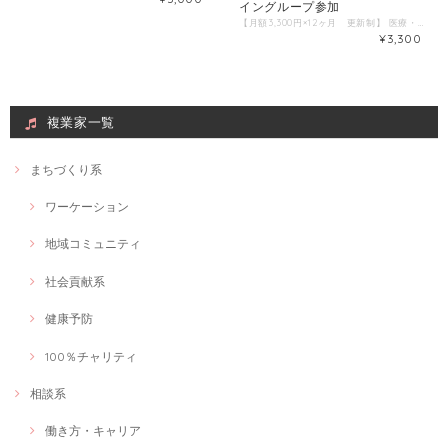
イングループ参加
【月額3,300円×12ヶ月 更新制】 医療・介護・福祉に関わる人、患者経験のある人、障がいのある人、 自分の知識や経験を他者に価値として提供する「複業家」レンタルサービスです。 【ワーシャルの考える複業家とは？】 わたしたちは、「複数」の「業（わざ）」と「つながり」を活かし、ワクワクしながら発信する人を 「複業家」と考えています。 「わたしは何も発信できていない。」という方も、 「じぶんはけん」に登録した時点で「複業家」としての発信の第一歩を踏み出せます。 【ワーシャル複業家3ヶ条】 1、人生における役割を複数持つこと 2、自分らしく人に貢献できる業（わざ＝知識や経験）をかけあわせること 3、いつもと違う場で、いつもと違う誰かとの出会いを心から楽しむこと 【ワーシャルが考える複業家のメリット】 1つの職場では身につけることのできない「4C 」を身に着けることができる。 複業によって身に着けることができる「4C 」 「Communication（コミュニケーション）」さまざまな人と意思疎通ができる 「Collaboration（コラボレーション）」協力しあうことができる 「Critical Thinking（クリティカルシンキング）」想定外の問題も自分の力で分析したり解決できる 「Creativity（クリエイティビティ）」創造力を発揮できる 【複業家としてエントリーしたい方へ】 「複業家」とは特別な人ではありません。 普段通りの何気ないあなたが、 別の場所に行くと、なぜか感謝され「ありがとう」と言われたり、勇気を与えたりすることができる。 そんな新しい出会いにより、自分自身の価値を再発見することができるのが、 「複業家」レンタルサービスです。 医療・介護・福祉で働く人だけでなく、 病気や障がいを抱えている人にもあなたらしさを大事にした働き方をクリエイトします。 がん患者の方、神経難病で家から出れない人、医療・介護・福祉の専門性や患者体験を生かしたい方など、 スキルや技術がなくても、あなたの体験や経験を「相談にのる」という形で「価値」に変換することもできます。 あなたも、「複業家」として新たな1歩を歩んでみませんか？ こちらのサイトに登録すると、仕事をつくることだけでなく、 「じぶんはけん」会員限定のFacebook複業家オンライングループに参加し、情報交換することができます。 ＊「複業家」として登録したい方はカートよりご購入ください。 「複業家」掲載の会費は、【月額3,300円×12ヶ月 更新制】 会員期間12ヶ月更新制となります。 カートよりご購入いただいた後、簡単なWEB or 電話面談にて正式な会員登録となります。 ＊購入後のご面談にてお断りする場合もございます。その際は返金キャンセル対応となりますのでご了承ください。
¥3,300
複業家一覧
まちづくり系
ワーケーション
地域コミュニティ
社会貢献系
健康予防
100％チャリティ
相談系
働き方・キャリア