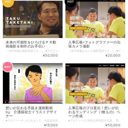
未来の可能性をひろげるＰＲ動
人事広報×フォトグラファーの出
画撮影＆制作のお手伝い
張カメラ撮影
（添付画像は撮影実績です。） ■プロフィール 和歌山県田辺市出身。 開業医として地域医療に携わる父、デザイナーの母の背中を見て育つ。 両親の影響を受け、障がい者の就労支援に携わり、現在は、スバル・トータルプランニング株式会社にて、人事・広報を担当。 安定して会社に人材が流入し、育っていく仕組み、心理的安全性に着目。自分らしく働ける場、風通しの良い風土づくりを実施。 2016年から、色々な人の熱い思い、背景に触れられることを目的の一つに、本業以外に、福祉業界のコミュニティづくり、Webデザイナー、カメラマン、セミナー講師などパラレルキャリアを開始。 ■わたしの複業 「抱えている課題kaiketsu」「未来の可能性をひろげる」ためのWebサイト、写真撮影、動画撮影、印刷物作成、参加型のセミナーなどを実施致します。 ヒトとヒトがつながり、新しい「価値」「可能性」が生まれる。熱い想いに触れさせて頂きながら、「未来を考える」「想いをカタチにする」お手伝いができればと考えています。 撮影・動画制作実績ポートフォリオ https://cococara2019.wixsite.com/cococara ■ こんな人におすすめ ＰＲ用にイメージムービーを制作してほしい イベントの風景を動画にしてほしい 企業のホームページ用の動画を制作してほしい ■ 調整可能な曜日・時間帯 ご希望日時を３つほどお知らせください。 caféなどでお会いする以外に、SkypeやZoomなどを使ったWebミーティングも可能です。 ■ オンライン対応について SkypeやZoomなどを使った事前打ち合わせミーティングも可能。 日々のやり取りは、メール以外にLINE、Messenger、Slackなど可 ■ サービスで提供できること 30秒～3分ほどのイメージ動画の制作 ＊制作する動画が3分以上の場合は編集量に応じてご相談
（添付画像はカメラ撮影実績です。） ■プロフィール 和歌山県田辺市出身。 開業医として地域医療に携わる父、デザイナーの母の背中を見て育つ。 両親の影響を受け、障がい者の就労支援に携わり、現在は、スバル・トータルプランニング株式会社にて、人事・広報を担当。 安定して会社に人材が流入し、育っていく仕組み、心理的安全性に着目。自分らしく働ける場、風通しの良い風土づくりを実施。 2016年から、色々な人の熱い思い、背景に触れられることを目的の一つに、本業以外に、福祉業界のコミュニティづくり、Webデザイナー、カメラマン、セミナー講師などパラレルキャリアを開始。 ■わたしの複業 「抱えている課題kaiketsu」「未来の可能性をひろげる」ためのWebサイト、写真撮影、動画撮影、印刷物作成、参加型のセミナーなどを実施致します。 ヒトとヒトがつながり、新しい「価値」「可能性」が生まれる。熱い想いに触れさせて頂きながら、「未来を考える」「想いをカタチにする」お手伝いができればと考えています。 ■時間内に提供できること ホームページ・パンフレット・チラシなどの素材撮影 プロフィール写真撮影 事業所のスタッフ・風景撮影 イベント等の出張撮影 ■ こんな人におすすめ ホームページの素材 SNSのプロフィール写真をもっとよくしたい 職場の雰囲気やスタッフの笑顔を撮影してほしい PR用(動画やパンフ）の写真を撮影してほしい ■ 調整可能な曜日・時間帯 ご希望日時を３つほどお知らせください。 caféなどでお会いする以外に、SkypeやZoomなどを使ったWebミーティングも可能です。 ■ オンライン対応について SkypeやZoomなどを使った事前打ち合わせミーティングも可能。 日々のやり取りは、メール以外にLINE、Messenger、Slackなど可 ■ 1回のサービス提供時間 2時間/回
¥50,000
¥20,000
想いが伝わる手描き漫画動画
人事広報のプロ直伝！想いが伝
by 介護福祉士イラストデザイ
わるランディング（1枚もの）ペ
ナー
ージ作成
■プロフィール はじめまして。丸尾真由美です。介護福祉士として障害福祉施設で働く傍ら、子供の頃から好きだった絵を描く事で皆さんに喜んでもらえたらと「じぶんはけん」に登録しました。 ◆動画制作実績 第５回働き方プレゼンピッチPR動画 https://youtu.be/aD6YXIktcbA 2020年７月１９日（日） 第５回 働き方プレゼンピッチ ～今だからこそ、もう一つのじぶんの居場所！社会的複業の始め方～ https://peraichi.com/landing_pages/view/jobmarche ■わたしの複業 ①障害福祉施設にて支援員歴17年 介護福祉士免許取得 ②似顔絵、4コマ漫画、漫画動画の制作 ③趣味 食べ歩き、旅行 ■時間内に提供できること 動画1分当たり 制作期間約10日 ＊繁忙状況によりますので納期はご相談 ■ こんな人におすすめ ・思い出を漫画動画にしてプレゼントしたい ・セルフブランディングとして自分の活動を漫画動画にしたい ・販促として法人サービス内容を漫画動画にしたい ■ 打ち合わせの流れとスケジュール ①簡単に自己紹介 ②漫画動画はストーリーや雰囲気等を相談させてもらって、制作させて頂きます。 ③完成した作品は似顔絵は色紙などの紙媒体にするかデータにも出来ます。 漫画動画はデータをCDにするか、メール添付でお送りします。 ■打ち合わせ調整可能な曜日・時間帯 平日の月曜〜金曜日の19時以降 土曜、日曜日は午後1時以降。 上記で難しい場合は調整可能な日もございますので、お気軽にお問い合わせください。 オンライン相談も可能。 ＊当日のお申し込みはご遠慮下さい。 7日前以上の余裕を持った日時で、ご希望の日時を3つほどお知らせください。 ＊喫茶店などでお会いできればと思います。 ご都合のよい場所があればご指定いただいても構いません。 なければこちらで指定させていただきます。 (お茶代等は、ご自身の分のみご負担ください。) ■ オンライン対応について ZOOMやLINE、Facebookメッセンジャーにて対応可能です。
■プロフィール 和歌山県田辺市出身。 開業医として地域医療に携わる父、デザイナーの母の背中を見て育つ。 両親の影響を受け、障がい者の就労支援に携わり、現在は、スバル・トータルプランニング株式会社にて、人事・広報を担当。 安定して会社に人材が流入し、育っていく仕組み、心理的安全性に着目。自分らしく働ける場、風通しの良い風土づくりを実施。 2016年から、色々な人の熱い思い、背景に触れられることを目的の一つに、本業以外に、福祉業界のコミュニティづくり、Webデザイナー、カメラマン、セミナー講師などパラレルキャリアを開始。 ■わたしの複業 「未来の可能性をひろげる」ためのWebサイト、写真撮影、動画撮影、印刷物作成 ヒトとヒトがつながり、新しい「価値」「可能性」が生まれる。熱い想いに触れさせて頂きながら、「未来を考える」「想いをカタチにする」お手伝いができればと考えています。 ■作成実績一覧 ◎一般社団法人Utori Sports Community(ゆとりすぽーつこみゅにてぃ） ランディングページ作成・ＰＲ動画作成 https://www.utorisc.com/ ◎スバルトータルプランニング株式会社 ホームページ・写真撮影・スタッフインタビュー動画・採用ページ https://www.subaru-tp.com/ ◎３K−nursing 代表 看護師・カウンセラー ​菅原 彩子さん 活動紹介ページ https://www.3k-nursing.com/ ◎日本一優しい フリーランス メンター 事業紹介ページ https://www.taketanitaku.com/ ■提供できること ホームページ・ランディングページ作成（コピーライト提案あり） 写真撮影 PR動画作成（スライドショーorインタビュー動画） ■ こんな人におすすめ ホームページをリニューアルしたい or 作成したい ホームページ用の素材写真も一緒に撮影したい方 スタッフインタビュー動画やＰＲ動画も一緒に作成したい方 採用・広報ページを作成したい方 ■ ホームページ作成の流れとスケジュール ①打ち合わせ ・ご希望や発信したいコンセプトの相談 ・作成ツールの確認 ワードプレス or ＷＥＢページ作成ツール ②作成スケジュール確認 ・写真撮影付ホームページの場合は、撮影日程調整 ③納品・ホームページ公開 公開作業もお手伝い致します。 ■ 調整可能な曜日・時間帯 ご希望日時を３つほどお知らせください。 caféなどでお会いする以外に、SkypeやZoomなどを使ったWebミーティングも可能です。 ■ オンライン対応について SkypeやZoomなどを使ったWebミーティングも可能。 日々のやり取りは、メール以外にLINE、Messenger、Slackなど可
¥15,000
¥50,000