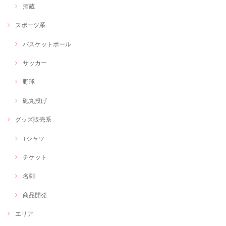
酒蔵
Web画像制作＃福祉用具専門相談員
Webで使いたい画像
2020/11/09
スポーツ系
とても納期が早く、ウェブサイトのイメージにあったバナーを作成いた
バスケットボール
だき大満足です！
サッカー
ご利用ありがとうございます！
野球
砲丸投げ
いのちのクリエイター「もりもりもりし」世界に一つのキャラ・ロゴデザイン
グッズ販売系
世界に一つのオリジナルキャラデザイン
2020/11/08
Tシャツ
オリジナルキャラクターをデザインしてもらいました！とても可愛くて
今にも動きだしそうなくらいの命を吹き込んでいただきました！ありが
チケット
とうございます!
名刺
今後ともよろしくお願い致します。
商品開発
エリア
【オンラインイベントでもOK】フリーランス作業療法士の出張グラレコorファシリテーション