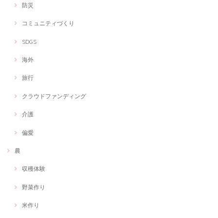
防災
コミュニティづくり
オンラインショップ制作します！
2021/02/24
SDGS
居宅支援事業以外にも展開したいとの思いから 若い時に経験したハンド
海外
メイドを販売するためにじぶんはけんさんのご紹介でインターネットシ
ョップの制作をお願いしました。 写真の選択もセンス良く、私が目指し
ている世界観を余す事なく表現していただけた上に今後の海外展開も踏
旅行
まえて、英語表記も入れて頂き、米ドルでの決済も可能な設定にしてい
ただきました。集客の流れについてもSNSと連動してくれています。至
クラウドファンディング
れり尽くせりです。コロナ禍のために実店舗から、ネット販売への移行
や、海外市場の可能性をふまえて素晴らしいショップができたと喜んで
介護
います。 有難う御座います。
偏愛
農
理学療法士×イベントディレクター【複業家】イベントの企画相談にのります！
相談
2021/02/22
収穫体験
野菜作り
オンラインショップ制作します！
米作り
2021/02/22