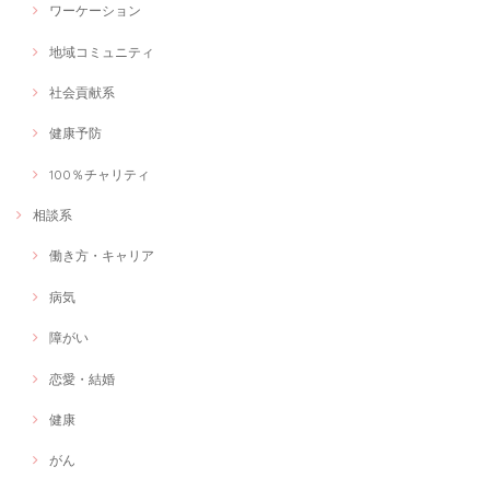
ワーケーション
2021/03/06
地域コミュニティ
オンライン会議が増えたり、マスクで話をする機会が増えたため、話出
しからしっかり相手に伝わる声の出し方を学びたいと思い、このセッシ
ョンを受けました。 とても分かりやすい内容でした。 30分のセッショ
社会貢献系
ンを通して自分自身で変化を感じられるぐらいの激変で、正直びっくり
しました！ また、私の課題や、自宅でのトレーニング方法も分かりやす
健康予防
く伝えていただきとても満足です。 教えていただいたトレーニングをし
たあとでは声の出方はもちろんのこと、気持ちがぐっと上がる感じがし
100％チャリティ
て、自信を持って発言できるようになりました！ ステキなセッションあ
りがとうございました。
相談系
働き方・キャリア
管理栄養士が献立を一緒に考えます！
献立相談
病気
2021/03/06
障がい
今回は、産後女性にオススメの献立相談を受けました。 私が男性で育休
を取得した際に、出産を終えた妻に何か恩返しがしたいと思い、この講
恋愛・結婚
座を申し込みました！ 細かいヒアリングから的確なアドバイスがいただ
けてとても有意義な時間でした。 料理下手な私でも出来る簡単レシピの
提案から食に関する素朴な疑問にも丁寧にお答えいただけました！ この
健康
セッションを通じて、食に対する意識が変わりました！ 何より、これか
ら妻や子供に食を通してしっかりケアが出来ることが嬉しくてたまりま
がん
せん！ ありがとうございました😊