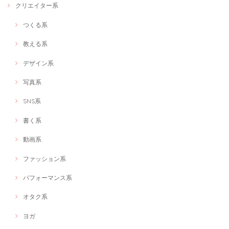
クリエイター系
つくる系
「キャオラッ！刃牙トークを楽しもう！」 ～人生にバキ成分を～
2021/02/12
教える系
こんなにおもいきり好きな事を話せる時間は大人になって初めてでし
デザイン系
た。ありがとうございます!
写真系
SNS系
「キャオラッ！刃牙トークを楽しもう！」 ～人生にバキ成分を～
2021/02/06
書く系
私の周りに刃牙について話せる人がいない中で、ディープな話ができた
のがよかったです！
動画系
ファッション系
赤ちゃん＆ママソーシャルワーカーによるなんでも相談室★オンラインOK★
パフォーマンス系
有資格者ママへのキャリア相談
2021/02/01
オタク系
ママではない私ですが、思い切って申し込んでみました！有資格者の女
ヨガ
性の働き方について、よく知ることが出来ました。先を見据えたキャリ
ア形成のアイデアをたくさんいただけてとても良かったです！