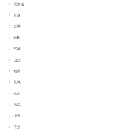
グラフィックレコーディング
北海道
2020/11/03
青森
オンライン会議を盛り上げるため、工夫をしたくお願いしました。 会議
の内容が形に残り満足です。ありがとうございました。
岩手
秋田
もりもりしさん：イラスト作 じぶんはけんスマホケース
宮城
2020/11/03
山形
オリジナルキャラクターを作成いただきました！とても情熱と愛らしさ
福島
のあるキャラクターで活動に命を吹き込んでもらえたような感覚です。
本当にありがとうございました！
茨城
栃木
群馬
埼玉
千葉