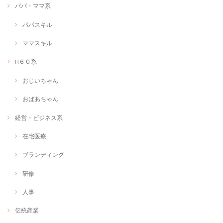
パパ・ママ系
パパスキル
Web画像制作＃福祉用具専門相談員
Webで使いたい画像
ママスキル
2020/12/09
R６０系
今回は、webで使用するサムネを作成していただきました。こちらのイ
メージを丁寧にヒアリングしていただき、しっかり形にしていただけて
おじいちゃん
とても満足です。 何度もこちらの修正にも細かく対応いただけて、作品
を一緒に作らせていただいた感覚でとても楽しかったです♪次の機会も
おばあちゃん
またお願いしようと思います
経営・ビジネス系
在宅医療
≪言葉×色≫オリジナルアート制作します！
自分だけのオリジナルアートが欲しい
2020/12/01
ブランディング
素敵な作品を創作していただき、ありがとうございます！ 最初にどのよ
研修
うな作品が良いかを丁寧に聞いていただき、わたし自身の日々の活動を
イメージした言葉とともに作品を完成させていただきました。 さっそく
人事
事務所に飾らせていただきます！ありがとうございました！！
伝統産業