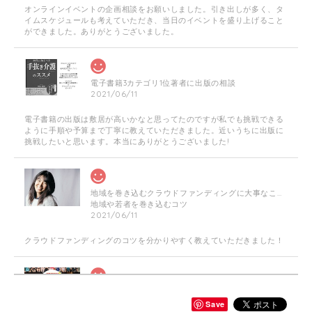
オンラインイベントの企画相談をお願いしました。引き出しが多く、タ
イムスケジュールも考えていただき、当日のイベントを盛り上げること
ができました。ありがとうございました。
電子書籍3カテゴリ1位著者に出版の相談
2021/06/11
電子書籍の出版は敷居が高いかなと思ってたのですが私でも挑戦できる
ように手順や予算まで丁寧に教えていただきました。近いうちに出版に
挑戦したいと思います。本当にありがとうございました!
地域を巻き込むクラウドファンディングに大事なこと☆やり方・企画相談に乗ります！
地域や若者を巻き込むコツ
2021/06/11
クラウドファンディングのコツを分かりやすく教えていただきました！
≪チラシデザイン作成します！≫「美容師」×「介護福祉士」訪問美容師複業家
チラシ作成片面 数量（１）個
Save