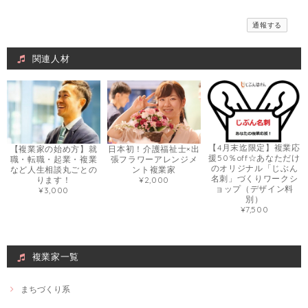
2021/04/15
通報する
何度か修正お願いしたのですが親切丁寧に対応いただきイメージ通りに
作成いただきました！ありがとうございます。
関連人材
Web画像制作＃福祉用具専門相談員
Webで使いたい画像
2021/03/08
とても丁寧でデザインの相談も柔軟に対応いただきました。
【4月末迄限定】複業応
【複業家の始め方】就
日本初！介護福祉士×出
援50％off☆あなただけ
職・転職・起業・複業
張フラワーアレンジメ
のオリジナル「じぶん
など人生相談丸ごとの
ント複業家
名刺」づくりワークシ
ります！
¥2,000
旅好きナースによる看護・介護付き旅行の相談
ョップ（デザイン料
¥3,000
墓参り
別）
2021/03/06
¥7,500
実体験を踏まえた説明がとてもわかりやすく、イメージが湧きやすかっ
たです！ 自分自身、これからの具体的な取り組み方も見つけられ大変満
足でした。 ありがとうございました。
複業家一覧
まちづくり系
介護のお悩み〜お気持ちを楽にする為お話ししてみませんか〜