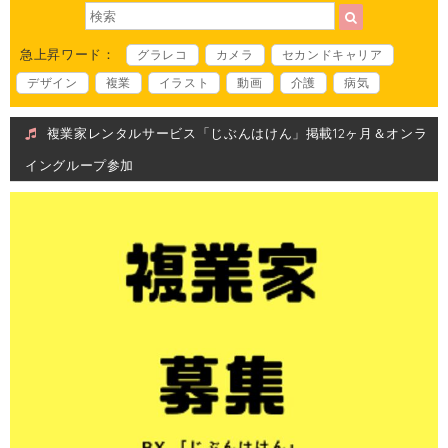
急上昇ワード：
グラレコ
カメラ
セカンドキャリア
デザイン
複業
イラスト
動画
介護
病気
複業家レンタルサービス「じぶんはけん」掲載12ヶ月＆オンラ
イングループ参加