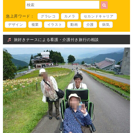
急上昇ワード：
グラレコ
カメラ
セカンドキャリア
デザイン
複業
イラスト
動画
介護
病気
旅好きナースによる看護・介護付き旅行の相談