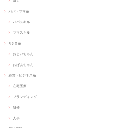
ヨガ
ママではない私ですが、思い切って申し込んでみました！有資格者の女
性の働き方について、よく知ることが出来ました。先を見据えたキャリ
パパ・ママ系
ア形成のアイデアをたくさんいただけてとても良かったです！
パパスキル
ママスキル
Web画像制作＃福祉用具専門相談員
Webで使いたい画像
R６０系
2020/12/09
おじいちゃん
今回は、webで使用するサムネを作成していただきました。こちらのイ
メージを丁寧にヒアリングしていただき、しっかり形にしていただけて
とても満足です。 何度もこちらの修正にも細かく対応いただけて、作品
おばあちゃん
を一緒に作らせていただいた感覚でとても楽しかったです♪次の機会も
またお願いしようと思います
経営・ビジネス系
在宅医療
≪言葉×色≫オリジナルアート制作します！
ブランディング
自分だけのオリジナルアートが欲しい
2020/12/01
研修
素敵な作品を創作していただき、ありがとうございます！ 最初にどのよ
人事
うな作品が良いかを丁寧に聞いていただき、わたし自身の日々の活動を
イメージした言葉とともに作品を完成させていただきました。 さっそく
事務所に飾らせていただきます！ありがとうございました！！