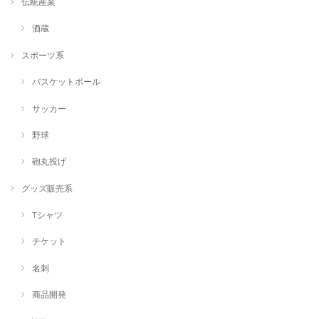
伝統産業
酒蔵
Web画像制作＃福祉用具専門相談員
スポーツ系
Webで使いたい画像
2020/11/09
バスケットボール
とても納期が早く、ウェブサイトのイメージにあったバナーを作成いた
サッカー
だき大満足です！
野球
ご利用ありがとうございます！
砲丸投げ
グッズ販売系
いのちのクリエイター「もりもりもりし」世界に一つのキャラ・ロゴデザイン
世界に一つのオリジナルキャラデザイン
Tシャツ
2020/11/08
チケット
オリジナルキャラクターをデザインしてもらいました！とても可愛くて
今にも動きだしそうなくらいの命を吹き込んでいただきました！ありが
名刺
とうございます!
商品開発
今後ともよろしくお願い致します。