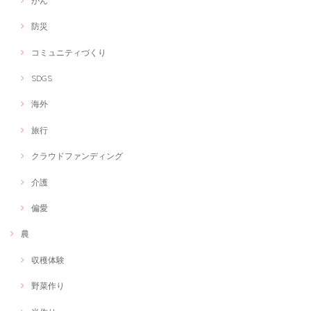
がん
セッションを通じて、食に対する意識が変わりました！ 何より、これか
ら妻や子供に食を通してしっかりケアが出来ることが嬉しくてたまりま
防災
せん！ ありがとうございました😊
コミュニティづくり
SDGS
オンラインショップ制作します！
2021/02/24
海外
居宅支援事業以外にも展開したいとの思いから 若い時に経験したハンド
メイドを販売するためにじぶんはけんさんのご紹介でインターネットシ
旅行
ョップの制作をお願いしました。 写真の選択もセンス良く、私が目指し
ている世界観を余す事なく表現していただけた上に今後の海外展開も踏
クラウドファンディング
まえて、英語表記も入れて頂き、米ドルでの決済も可能な設定にしてい
ただきました。集客の流れについてもSNSと連動してくれています。至
れり尽くせりです。コロナ禍のために実店舗から、ネット販売への移行
介護
や、海外市場の可能性をふまえて素晴らしいショップができたと喜んで
います。 有難う御座います。
偏愛
農
理学療法士×イベントディレクター【複業家】イベントの企画相談にのります！
収穫体験
相談
2021/02/22
野菜作り