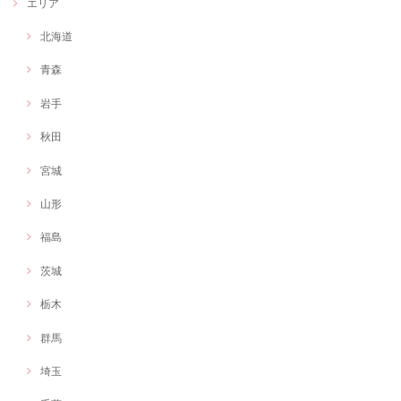
エリア
北海道
【オンラインイベントでもOK】フリーランス作業療法士の出張グラレコorファシリテーション
グラフィックレコーディング
青森
2020/11/03
岩手
オンライン会議を盛り上げるため、工夫をしたくお願いしました。 会議
の内容が形に残り満足です。ありがとうございました。
秋田
宮城
もりもりしさん：イラスト作 じぶんはけんスマホケース
2020/11/03
山形
福島
オリジナルキャラクターを作成いただきました！とても情熱と愛らしさ
のあるキャラクターで活動に命を吹き込んでもらえたような感覚です。
茨城
本当にありがとうございました！
栃木
群馬
埼玉