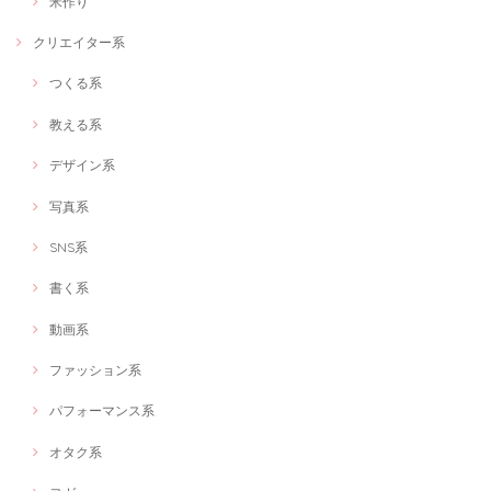
米作り
オンラインショップ制作します！
クリエイター系
2021/02/22
つくる系
教える系
「キャオラッ！刃牙トークを楽しもう！」 ～人生にバキ成分を～
2021/02/12
デザイン系
こんなにおもいきり好きな事を話せる時間は大人になって初めてでし
た。ありがとうございます!
写真系
SNS系
「キャオラッ！刃牙トークを楽しもう！」 ～人生にバキ成分を～
書く系
2021/02/06
動画系
私の周りに刃牙について話せる人がいない中で、ディープな話ができた
のがよかったです！
ファッション系
パフォーマンス系
赤ちゃん＆ママソーシャルワーカーによるなんでも相談室★オンラインOK★
オタク系
有資格者ママへのキャリア相談
2021/02/01