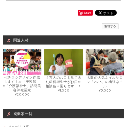
≪チラシデザイン作成します！≫「美容師」×「介護福祉士」訪問美容師複業家
チラシ作成片面 数量（１）個
Save
2021/04/15
通報する
何度か修正お願いしたのですが親切丁寧に対応いただきイメージ通りに
作成いただきました！ありがとうございます。
関連人材
Web画像制作＃福祉用具専門相談員
Webで使いたい画像
2021/03/08
とても丁寧でデザインの相談も柔軟に対応いただきました。
≪チラシデザイン作成
４万人のお口を見てき
大阪の人気ネイルサロ
します！≫「美容師」
た歯科衛生士がお口の
ン「vivie」の出張ネイ
×「介護福祉士」訪問美
相談色々乗ります！！
ル
容師複業家
¥1,000
¥5,000
旅好きナースによる看護・介護付き旅行の相談
¥20,000
墓参り
2021/03/06
実体験を踏まえた説明がとてもわかりやすく、イメージが湧きやすかっ
複業家一覧
たです！ 自分自身、これからの具体的な取り組み方も見つけられ大変満
足でした。 ありがとうございました。
まちづくり系