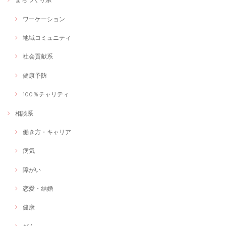
ワーケーション
介護のお悩み〜お気持ちを楽にする為お話ししてみませんか〜
2021/03/06
地域コミュニティ
オンライン会議が増えたり、マスクで話をする機会が増えたため、話出
社会貢献系
しからしっかり相手に伝わる声の出し方を学びたいと思い、このセッシ
ョンを受けました。 とても分かりやすい内容でした。 30分のセッショ
健康予防
ンを通して自分自身で変化を感じられるぐらいの激変で、正直びっくり
しました！ また、私の課題や、自宅でのトレーニング方法も分かりやす
く伝えていただきとても満足です。 教えていただいたトレーニングをし
100％チャリティ
たあとでは声の出方はもちろんのこと、気持ちがぐっと上がる感じがし
て、自信を持って発言できるようになりました！ ステキなセッションあ
相談系
りがとうございました。
働き方・キャリア
病気
管理栄養士が献立を一緒に考えます！
献立相談
障がい
2021/03/06
恋愛・結婚
今回は、産後女性にオススメの献立相談を受けました。 私が男性で育休
を取得した際に、出産を終えた妻に何か恩返しがしたいと思い、この講
座を申し込みました！ 細かいヒアリングから的確なアドバイスがいただ
健康
けてとても有意義な時間でした。 料理下手な私でも出来る簡単レシピの
提案から食に関する素朴な疑問にも丁寧にお答えいただけました！ この