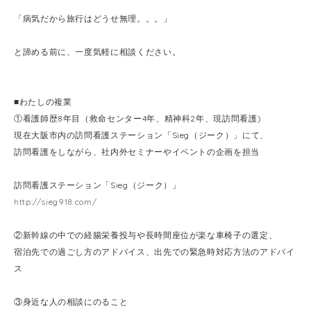
「病気だから旅行はどうせ無理。。。」
と諦める前に、一度気軽に相談ください。
■わたしの複業
①看護師歴8年目（救命センター4年、精神科2年、現訪問看護)
現在大阪市内の訪問看護ステーション「Sieg（ジーク）」にて、
訪問看護をしながら、社内外セミナーやイベントの企画を担当
訪問看護ステーション「Sieg（ジーク）」
http://sieg918.com/
②新幹線の中での経腸栄養投与や長時間座位が楽な車椅子の選定、
宿泊先での過ごし方のアドバイス、出先での緊急時対応方法のアドバイ
ス
③身近な人の相談にのること