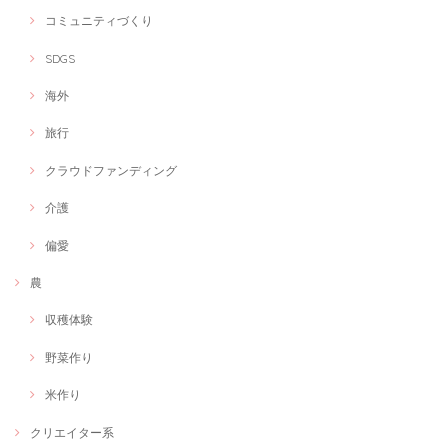
コミュニティづくり
SDGS
海外
旅行
クラウドファンディング
介護
偏愛
農
収穫体験
野菜作り
米作り
クリエイター系