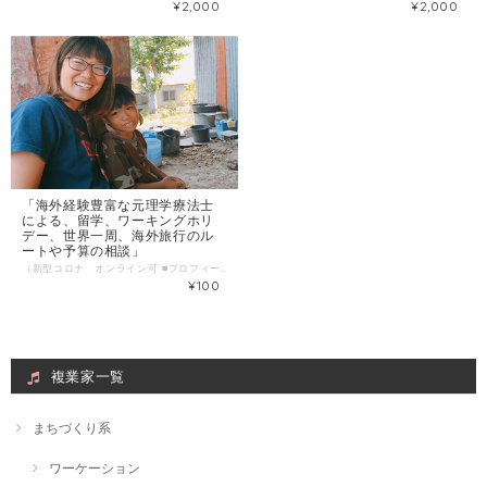
¥2,000
¥2,000
「海外経験豊富な元理学療法士
による、留学、ワーキングホリ
デー、世界一周、海外旅行のル
ートや予算の相談」
（新型コロナ オンライン可 ■プロフィール はじめまして。元理学療法士の山田 彩加（やまだ あやか）と申します。 学生時代、海外に興味を持ち、セブ島に語学留学しました。その後、フィリピンが大好きになり、2017年から約2年間セブ島で生活していました。 現在は、フィリピンで、まだ日本人に知られていない未開拓の秘境のツアーを企画したり、世界中に住む知人と連絡を取りながら、人と人を繋ぐことが大好きです。 「じぶんはけん」では、１歩踏み出してみたいけど、なかなか行動に移せない方の相談に乗り、広い世界に飛び立つためのお手伝いをできればと思っています。 ■わたしの複業 ・フィリピンでスタディツアー（文化体験）企画、開催。 ・日本人が知らない、フィリピンの秘境を冒険、開拓。 ・世界中ほとんどの国々にいる友人を紹介し合い、世界中の人と人を繋ぐ。 ■時間内に提供できること ・海外（世界中どこでも！）へ行くときの心構え、知人を紹介したり、オススメの場所の紹介。 ・留学や海外旅行、世界一周旅行の予算やルートの相談。 ・ワーキングホリデーの相談 ・一緒にフィリピンの秘境を冒険・開拓することも可能です！ ■ こんな人におすすめ ・海外留学をしてみたいがどうすれば良いのかわからない。 ・世界一周旅行のルートや予算で悩んでいる。 ・ワーキングホリデーを検討している。 ・外国の知人が欲しい。 ・将来に悩んでいて、海外経験をしてみたい人 ・一歩違う世界に踏み出したい人 ・視野を広げたい人 ・他国の文化を知りたい人 ■ 当日の流れとスケジュール オンライン会議ツール（ZOOMやスカイプ）を使って１時間〜相談に乗ります。 ■ 調整可能な曜日・時間帯 要相談 ■1回のサービス提供時間 1 時間 ■サービス提供エリア 全国
¥100
複業家一覧
まちづくり系
ワーケーション