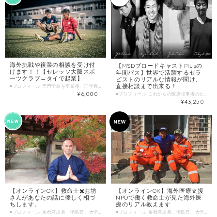
海外挑戦や複業の相談を受け付
【MSDブロードキャストPlusの
けます！！【セレッソ大阪スポ
年間パス】世界で活躍するセラ
ーツクラブ→タイで起業】
ピストのリアルな情報が聞け、
直接相談まで出来る！
■プロフィール 専門学校を卒業後、理学療法士として回復期の病院やクリニックに勤務しました。 その後、アンプティサッカー日本代表トレーナーやフィットネスクラブでのパーソナルトレーナーを経てセレッソ大阪スポーツクラブでアカデミーやセレッソLABOで、医療以外のスポーツなどの分野でも働きました。 その後、活動の場をタイへ移しサッカー北マリアナ諸島A代表や、ビーチサッカータイ代表などのフィジオとして国際大会に帯同するなど国際的なサッカーのサポートを行い、現在は、タイでMSD LABO Co.,Ltdという会社を起業して現地の駐在員や、企業の健康管理などを行なっている。 また、海外と日本を行き来しながら、 日本ではエステサロンやコンディショニングルームのコンサルや、企業・団体の健康管理のサポートを行なっている。 2020年、日本法人MSD株式会社を設立し、世界セラピストと日本のセラピストを繋ぐ「Ｂroadcast」、世界のアスリートやセラピストからスポーツを通して知識や人間教育を学ぶ「Parallel」などのメディアサービスを展開中。 自身のキャリア形成や、自分の売り方、海外挑戦の後押しなどなんでもご相談ください。 MSDブロードキャストＨＰ ⬇️ https://msd.or.jp/broadcast/ MSD公式ホームページ ⬇️ https://msd.or.jp ■わたしの複業 ・病院勤務 ・クリニック勤務 ・訪問看護ステーションでのセラピスト勤務 ・大手フィットネスクラブのパーソナルトレーナー契約 ・企業との顧問健康管理の契約 ・セレッソ大阪アカデミーのトレーナー ・プロスケートボード選手とパーソナル契約 ・エステサロンやコンディショニングルームのコンサルタント契約 ・ロードレース大会のサポートトレーナー ・アンプティサッカー日本代表トレーナー ・北マリアナ諸島サッカー協会代表トレーナー（A代表、U23,U19,U15） ・元日本代表サッカー選手、タイリーグ所属プロサッカー選手のパーソナルサポート ・タイビーチサッカー代表のコンディションサポート ・ミュージシャンの遠征時のコンディションサポート ・セミナー講師 ・医療系や一般の大学など教育機関での講師 ・セラピストのブランディングやコンサルティングサポート など ■提供できること キャリア・複業・起業・海外挑戦に関する相談やアドバイスが行えます。 ■ こんな人におすすめ ・海外のセラピストのリアルな情報を知りたい人 ・自分の悩みを誰かに相談したい人 ・自分のスキルや知識をどう仕事に生かしたらいいのかわからない人 ・自分のビジネススキルを高めたい人 ・知識や技術、視野を広げたい人 ・これから挑戦したいことはあるが、一人では一歩を踏み出せない人 ■ 当日の流れとスケジュール オンライン（ZOOM）で相談 （挨拶と自己紹介、その後悩んでいることをお聞かせください。） ■ 調整可能な曜日・時間帯 ＊平日の日中も可能な日がございます。お気軽にお問い合わせ下さい。 ＊ 当日のお申し込みはご遠慮ください。 ３日前以上の余裕を持った日時で、ご希望日時を３つほどお知らせください。 （送信欄）＝＝＝＝＝＝＝＝＝＝＝＝ 第一希望：●月●日●曜日 ●時●分～●時●分 第二希望：●月●日●曜日 ●時●分～●時●分 第三希望：●月●日●曜日 ●時●分～●時●分 ＝＝＝＝＝＝＝＝＝＝＝＝＝＝＝＝＝ ■1回のサービス提供時間 1回 60分
¥6,000
■プロフィール これからの医療従事者のための新しい時代の活動をサポートするための事業を展開しているMSDの代表、増田勇樹です。 普段はタイで事業を行っていて、海外で活躍するセラピストのコミュニティの企画・運営を行っています。 世界で活躍するセラピストからリアルな海外に関する情報や、海外挑戦する為に必要な情報、海外で活躍するセラピストからの知識や技術、ビジネスに関する情報などが詰まったMSDブロードキャストと、月に1度の個別やグループでの相談が出来るなど、さらにアップデートしたサービス,「MSDブロードキャストPlus」を１年間受けることができます。 世界で活躍しているセラピストからリアルな情報を聞き、直接相談してみませんか！？ MSDブロードキャストＨＰ ⬇️ https://msd.or.jp/broadcast/ MSD公式ホームページ ⬇️ https://msd.or.jp （代表者のプロフィール） 増田 勇樹 MSD LABO Co.,Ltd 代表取締役 【資格】 ・理学療法士 ・ルーシーダットンインストラクター ・健康経営アドバイザー 【略歴】 大阪医療福祉専門学校を卒業後、理学療法士として回復期の病院やクリニックに勤務する。 その後、アンプティサッカー日本代表トレーナーやフィットネスクラブでのパーソナルトレーナーを経てセレッソ大阪スポーツクラブでアカデミーやセレッソLABOで働く。 その後、活動の場をタイへ移す。サッカー北マリアナ諸島A代表や、ビーチサッカータイ代表などのフィジオとして国際大会に帯同する。 現在は、タイでMSD LABO Co.,Ltdという会社を起業して現地の駐在員や、企業の健康管理などを行なっている。日本ではエステサロンやコンディショニングルームのコンサルや、企業・団体の健康管理のサポートを行なっている。 (目的) グローバル化が進む現代社会。 さまざまな日本の企業が世界に飛び出し、日本の技術を世界の様々な地域に伝え、地域社会に貢献しています。 今、医療の世界でも海外に飛び出すセラピストが増えています。 PTやOTなどのセラピストが海外で日本の知識や技術で、世界の人に貢献しています。 そんな彼らの活動や取り組みを紹介し、それを日本に還元することでさらなる医療の発展や社会に貢献します。世界で活躍するセラピストのリアルな活動情報や、必要な知識を発信しています。 ＊MSDが企画運営しているコミュニティの紹介 ・世界で働く日本人PT http://msd.or.jp/world-jpt/ ・世界で働く日本人OT https://msd.or.jp/world-jot/ ・T-relation（スポーツに関わるトレーナーコミュニティ） https://msd.or.jp/t-relation ・Conscious（海外情報を交換する学生コミュニティ） https://msd.or.jp/conscious ・Unity(JICAとして海外に派遣されたセラピストコミュニティ） https://msd.or.jp/unity ・紀南、熊野の地域リハビリテーションを考える会 https://msd.or.jp/wakayama/ ・ADAPTED(障がい者スポーツ関連のコミュニティ） https://msd.or.jp/adapted ■提供できること ・MSDブロードキャストを１年間受け放題 ・MSDブロードキャストをさらにアップグレードした「MSDブロードキャストPlus」を１年間受け放題（ブロードキャストからより情報量が多くなり、有益なセミナーが多くなります） ・MSDメンバーからの月に一回の個別相談（要予約） ・MSDメンバーとグループセッションを受けられる（予約制） ・MSDからの定期的な情報発信（海外情報やビジネス情報など） ブロードキャストで発信されるチャンネルの紹介 https://msd.or.jp/broadcast/ ・タイにおける理学療法士のビジネス展開について ・カナダで理学療法士になる為に必要なライセンスの書き換えとは ・世界で活躍するセラピストへのインタビュー ・セラピストに必要なビジネススキルとは など。 ＊過去に行われた、MSDが発信しているセミナー動画例 ・第二回 世界で働く日本人PTの座談会 1部 https://msd.or.jp/wjpt-seminer2-1/ ・第二回 世界で働く日本人PTの座談会 2部 https://msd.or.jp/wept-seminar-2-2/ ・第三回 世界で働く日本人PT座談会 https://msd.or.jp/wjpt3-seminer/ ■ こんな人におすすめ ・海外のセラピストのリアルな情報を知りたい人 ・自分の悩みを誰かに相談したい人 ・海外挑戦したいが、情報収集を誰に聞いたらいいのかわからない人 ・海外基準のセラピストの知識を得て、自分の知識やスキルを向上したい人 ・自分のビジネススキルを高めたい人 ・知識や技術、視野を広げたい人 ■ 当日の流れとスケジュール MSDの会員登録の際、ログインに必要な情報をメールにてお伝えさせていただきます。 その後、会員専用のMSDブロードキャストで発信させる海外情報や、ビジネス情報などのセミナーに参加していただけます。 ■ よくある質問 ・月払いサービスもあります。公式ページよりご確認ください。 ・海外で活躍するセラピストに相談できるサービスも別途あります。公式ページからご確認ください。
¥43,250
【オンラインOK】救命士✖️お坊
【オンラインOK】海外医療支援
さんがあなたの話に優しく相づ
NPOで働く救命士が見た海外医
ちします。
療のリアル教えます
■プロフィール 京都府出身、消防官、大学教員（博士（医学）、修士）を経て、現在、病院勤務で救急救命士、社会福祉士、お坊さん、NPO元理事長と、パラレルキャリアの諌山憲司（いさやま けんじ）です。 学生時代も含め、子供のころからスポーツばかりの思い出です。脳みそも筋肉？と言われるほど・・・社会人になってからは、スポーツだけでは、成長の限界を感じ、茶道や陶芸、書道、ミュージカル鑑賞など、文化・芸術的なことも好むようになりました・・・ 消防時代は、救助隊員・救急救命士として、大小様々な緊急・災害現場の最前線で19年間活躍しました。その後、大学教員として、救急救命学の教育指導、コミュニティ防災などの研究の後、現在は医療機関で勤務、大学の客員准教授としても学術活動を継続しています。 これまで、救急救助の実践と研究から命を見つめてきましたが、救命だけでは偏っていると考え、これからは生老病死の人生において、死から「いのち」を見つめる導師となるべく活動しています。 同志が集い、小さな力が大きな力となり、無明を打破し、灯明となる。「じぶんはけん」では、皆さんといっしょに、そんな共創活動を行っていきたいと思っています。 ■活動実績はこちら Facebookページ https://www.facebook.com/kenji.isayama.7 終活ガイド検定・もしバナゲーム イベント概要 https://peraichi.com/landing_pages/view/2ew74 クラウドファンディングにて851,000円支援金を集める 「防ぎえる外傷死。ラオスの救急隊へ病院前救護の知識と技術を」 https://readyfor.jp/projects/laoredcross119jpr ■わたしの複業 ①消防官（火災・消防・救助・救急）、救急なんでも相談、防災相談 ②国際技術支援協力（支援国：ラオス、アルメニア、カンボジア、インドネシアなど） ③目指している共創活動 ・人生の最終段階のあり方：終活・ACP（人生会議） ・宇宙観・自然観・死生観・スピリチュアル・生態系 ・人生100年時代の生き方（ライフ・シフト / プロティアン・キャリア） ・持続的レジリエントな社会に向けて（SDGs / EcoｰDRR) ・アジア・アフリカ医療福祉展開（2025年大阪・関西万博） ・コミュニティ救急救命士（関西医療福祉連携） ④趣味：焚火デス（焚火をしながら死生観について語り合う）、掃除 ⑤好きなこと：密教、仏教、登山、キャンプ、旅行 ■時間内に提供できること あなたの話をしっかりお聞きしながら優しく相づちします。 ■ こんな人におすすめ ・コロナの影響で、最近うつうつとしている ・人生にもやもやしている方 ・話を聞いて欲しい方 ・緩やかなメンター（支援者・助言者）を求めている方 ・自己実現、自己超越を目指す方 ・仏教的、密教的学びに触れたい方 ■ 当日の流れとスケジュール 〇オンラインの場合（LINEやZOOMやスカイプ）を使って 〇オフラインの場合 三密を避け、直接会って対面での相談 （例：３０分） 1. 簡単な自己紹介（お互い）：5分 2. 相談内容ヒアリング：20分 3. 個別の質問にお答えします：5分 4. 延長は３０分単位でご相談 希望があれば次回に向けてOK ■ 調整可能な曜日・時間帯 特に制限はありません。スケジュールの調整後、相談させてください。 ※当日のお申し込みはご遠慮ください。 7日前以上の余裕を持った日時で、ご希望日時を3つほどお知らせください。 （送信欄）＝＝＝＝＝＝＝＝＝＝＝＝ 第一希望：●月●日●曜日 ●時●分～●時●分 第一希望：●月●日●曜日 ●時●分～●時●分 第一希望：●月●日●曜日 ●時●分～●時●分 ＝＝＝＝＝＝＝＝＝＝＝＝＝＝＝＝＝ 〇オンライン：オンライン可能な場所 〇直接の面談：カフェなど ■1回のサービス提供時間 ３０分 / 回 オフラインの場合は交通費をその場で別途お支払いください。
■プロフィール 京都府出身、消防官、大学教員（博士（医学）、修士）を経て、現在、病院勤務で救急救命士、社会福祉士、お坊さん、NPO法人日本国際救急救助技術支援会（JPR）元理事長と、パラレルキャリアの諌山憲司（いさやま けんじ）です。 学生時代も含め、子供のころからスポーツばかりの思い出です。脳みそも筋肉？と言われるほど・・・社会人になってからは、スポーツだけでは、成長の限界を感じ、茶道や陶芸、書道、ミュージカル鑑賞など、文化・芸術的なことも好むようになりました・・・ 消防時代は、救助隊員・救急救命士として、大小様々な緊急・災害現場の最前線で19年間活躍しました。その後、大学教員として、救急救命学の教育指導、コミュニティ防災などの研究の後、現在は医療機関で勤務、大学の客員准教授としても学術活動を継続しています。 これまで、救急救助の実践と研究から命を見つめてきましたが、救命だけでは偏っているると考え、これからは生老病死の人生において、死から「いのち」を見つめる導師となるべく活動しています。 同志が集い、小さな力が大きな力となり、無明を打破し、灯明となる。「じぶんはけん」では、皆さんといっしょに、そんな共創活動を行っていきたいと思っています。 ■活動実績はこちら Facebookページ https://www.facebook.com/kenji.isayama.7 終活ガイド検定・もしバナゲーム イベント概要 https://peraichi.com/landing_pages/view/2ew74 クラウドファンディングにて851,000円支援金を集める 「防ぎえる外傷死。ラオスの救急隊へ病院前救護の知識と技術を」 https://readyfor.jp/projects/laoredcross119jpr ■わたしの複業 ①消防官（火災・消防・救助・救急）、救急なんでも相談、防災相談 ②国際技術支援協力（支援国：ラオス、アルメニア、カンボジア、インドネシアなど） ③目指している共創活動 ・人生の最終段階のあり方：終活・ACP（人生会議） ・宇宙観・自然観・死生観・スピリチュアル・生態系 ・人生100年時代の生き方（ライフ・シフト / プロティアン・キャリア） ・持続的レジリエントな社会に向けて（SDGs / EcoｰDRR) ・アジア・アフリカ医療福祉展開（2025年大阪・関西万博） ・コミュニティ救急救命士（関西医療福祉連携） ④趣味：焚火デス（焚火をしながら死生観について語り合う）、掃除 ⑤好きなこと：密教、仏教、登山、キャンプ、旅行 ■時間内に提供できること 海外医療支援NPOで働く救命士が見た海外医療のリアルな現場の話をお伝えします そのほか、何でも聞いてください。 ■ こんな人におすすめ ・海外医療支援をしてみたいがどうすれば良いのかわからない。 ・一歩違う世界に踏み出したい方 ・視野を広げたい方 ・将来に悩んでいて、海外経験をしてみたい方 ・他国の文化を知りたい方 ・海外技術支援とはどんなものか知りたい方 ・海外医療に興味のある方 ・プライマリケアや予防医療、統合医療などに興味のある方 ■ 当日の流れとスケジュール 〇オンラインの場合（LINEやZOOMやスカイプ）を使って 〇オフラインの場合 三密を避け、直接会って対面での相談 （例：３０分） 1. 簡単な自己紹介（お互い）：5分 2. 相談内容ヒアリング：20分 3. 個別の質問にお答えします：5分 4. 延長は３０分単位でご相談 希望があれば次回に向けてOK ■ 調整可能な曜日・時間帯 特に制限はありません。スケジュールの調整後、相談させてください。 ※当日のお申し込みはご遠慮ください。 7日前以上の余裕を持った日時で、ご希望日時を3つほどお知らせください。 （送信欄）＝＝＝＝＝＝＝＝＝＝＝＝ 第一希望：●月●日●曜日 ●時●分～●時●分 第一希望：●月●日●曜日 ●時●分～●時●分 第一希望：●月●日●曜日 ●時●分～●時●分 ＝＝＝＝＝＝＝＝＝＝＝＝＝＝＝＝＝ 〇オンライン：オンライン可能な場所 〇直接の面談：カフェなど ■1回のサービス提供時間 ３０分 / 回 オフラインの場合は往復の交通費を別途、当日その場でお支払いください。