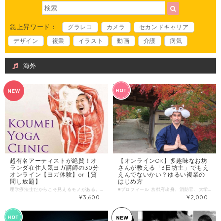
急上昇ワード：
グラレコ
カメラ
セカンドキャリア
デザイン
複業
イラスト
動画
介護
病気
海外
超有名アーティストが絶賛！オ
【オンラインOK】多趣味なお坊
ランダ在住人気ヨガ講師の30分
さんが教える「3日坊主」でもえ
オンライン【ヨガ体験】or【質
えんでないかい？ゆるい複業の
問し放題】
はじめ方
理学療法士だからこそ見えるモノがある。 5年後、10年後、さらにもっと先の身体の変化を見越して指導する。身体を知れば知るほど、見えてくるその人だけの最高のパフォーマンスがある。 はじめまして、オランダ在住ヨガインストラクターのKoumei （コウメイ）です。 yogaをライフワークとしてレッスンやイベント・Yoga講師（解剖学・運動学・生理学・心理学・哲学・シニア・キッズ等）、また動作分析・動作教育の専門家として超有名アーティスト、世界チャンピオンアスリート、バレエダンサーの動作分析改善指導やプライベートコーチから障害者・障害児のリハビリテーション、さらにはスペシャリスト指導者養成講座主宰、指導者力向上の為のsessionも定期開催し後進育成にも力を入れています。 現在ネットを中心に国境を飛び越え世界中の人とオンラインでつながり、 プライベートレッスンなどを行っています。 今回、オンライン実施している中で人気のある「寺子屋koumei」の、 QAコーナーを今回特別に「30分質問し放題」で提供します。 みなさんから注文いただけるのをオランダで待ってます！ ▼オンライン寺子屋Koumei のQ＆A 実施風景動画 https://youtu.be/wP_zaY3DkGU （質問実施例） 【Q1】歳をとると背が低くなるのは背骨の間のが少なくなるかららしいですがヨガで少しでも改善する方法はありますか？猫背予防の動きとか？ 【Q２】足の甲をひねってしまいました。歩くたびにぽきっと言ったりします。骨がずれたのでしょうか。 【Q３】娘が椅子に座る時に足を組むくせがついて困っています。どんな悪影響があるかご指導頂きたいです。 【Q４】腰痛予防ヨガでお尻の筋肉をたくさん使いました。お尻を緩めるためには大殿筋など外側に筋肉をたくさん使ってから緩めるのがいいのですか？ 【Q５】今日受けたレッスンでゴームカアーサナの上になる手（背中で手をつなぐ）の脇の下を、ベロンと伸ばさないよう（くぼませるように）言われたのですが肩を安定させるためかなと理解しましたがどうでしょうか？？ 【Q６】脚を開いて 腰を落としていく 四股ふみをして股関節を開いていくとお尻がつりそうになることがあります。どのようにすれば良いですか？ 【Q７】手の指は鳴らさない方が良いけれど、足指は鳴らしてももいいと聞いたことがあります、何か理由がありますか？ ■わたしのプロフィール＆複業 【資格】ヨガインストラクター/理学療法士/健康運動指導士/介護予防運動指導士 yogaをライフワークとしてレッスンやイベント・Yoga講師（解剖学・運動学・生理学・心理学・哲学・シニア・キッズ等）、また動作分析・動作教育の専門家として超有名アーティスト、世界チャンピオンアスリート、バレエダンサーの動作分析改善指導やプライベートコーチから障害者・障害児のリハビリテーション、さらにはスペシャリスト指導者養成講座主宰、指導者力向上の為のsessionも定期開催し後進育成にも力を入れている。 クリスタルシンギングボウル奏者(Clair/クレール）としてFirst Album 『音霊 Full Moon』をリリースし活動中。 ▼Koumei Yoga Clinic https://koumei.yoga/■時間内に提供できること ▷Shopifyでオンラインショップ制作 ＊テーマカスタマイズを使ったストア構築 10万円 ・ブランドにあったテーマの選定 ・サイト基本情報設定 ・商品の登録代行（上限５） ・運用サポート ＊オプションで ・会員登録機能 ・SNS連携 (Instagram、FaceBookのストア販売が可能) ・商品の登録代行 などがあり応相談です。（Shopifyに月3000円かかります。） お気軽にご相談、ご質問くださいませ！ ■こんな人におすすめ ●目覚め、寝起きが悪い方 ●肩こり、腰痛、骨盤の歪みが気になる方 ●集中力を高めたい方 ●代謝をあげたい方、デトックスしたい方 ●多忙な方、ストレスを抱えている方 ●むくみ、だるさ、筋肉痛が気になる方 ●ハードな運動が苦手な方 ●柔軟性を高めたい方 ●リラックスしたい方 ●内蔵機能を高めたい方（腸活） ●ダイエットしたい方 ●ホルモンバランスを整えたい方 ●ヨガに興味がある、ヨガをはじめてみたい方 ■当日の流れとスケジュール ページタイトル案① 料金設定ください→ ●円 /回 1 簡単にお互い自己紹介 2 内容ヒアリング 3 QAタイム ページタイトル案② 料金設定ください→ ●円 /回 〈レッスン内容〉 ・5分 ：呼吸法 ・20分 ：簡単なストレッチ＆ヨガポーズ ・5分 ：おやすみのポーズ ■調整可能な曜日・時間帯 時間帯ご希望の場合調整しますのでお気軽にご相談ください ＊当日のお申し込みはご遠慮ください。 ７日前以上の余裕を持った日時で、ご希望日時を３つほどお知らせください。 （送信欄）＝＝＝＝＝＝＝＝＝＝＝＝ 第一希望：●月●日●曜日 ●時●分～●時●分 第二希望：●月●日●曜日 ●時●分～●時●分 第三希望：●月●日●曜日 ●時●分～●時●分 ＝＝＝＝＝＝＝＝＝＝＝＝＝＝＝＝＝ ■オンライン対応について ZOOM ■販売金額:3600円/回（税込） ■1回のサービス提供時間 30分/回 ■販売に関する備考 サービス提供時間は、初回ヒアリングを目安に記載しております。 ご相談や修正の為のコンタクトなどは、何度でもご連絡頂けます。 印刷も希望される場合は印刷＋送料が別途かかります。 ■サービス提供エリア オンラインで打ち合わせが可能であれば全国各地可能です。
■プロフィール 京都府出身、消防官、大学教員（博士（医学）、修士）を経て、現在、病院勤務で救急救命士、社会福祉士、お坊さん、NPO法人日本国際救急救助技術支援会（JPR）元理事長と、パラレルキャリアの諌山憲司（いさやま けんじ）です。 学生時代も含め、子供のころからスポーツばかりの思い出です。脳みそも筋肉？と言われるほど・・・社会人になってからは、スポーツだけでは、成長の限界を感じ、茶道や陶芸、書道、ミュージカル鑑賞など、文化・芸術的なことも好むようになりました・・・ 消防時代は、救助隊員・救急救命士として、大小様々な緊急・災害現場の最前線で19年間活躍しました。その後、大学教員として、救急救命学の教育指導、コミュニティ防災などの研究の後、現在は医療機関で勤務、大学の客員准教授としても学術活動を継続しています。 これまで、救急救助の実践と研究から命を見つめてきましたが、救命だけでは偏っているると考え、これからは生老病死の人生において、死から「いのち」を見つめる導師となるべく活動しています。 同志が集い、小さな力が大きな力となり、無明を打破し、灯明となる。「じぶんはけん」では、皆さんといっしょに、そんな共創活動を行っていきたいと思っています。 ■活動実績はこちら クラウドファンディングにて851,000円支援金を集める 「防ぎえる外傷死。ラオスの救急隊へ病院前救護の知識と技術を」 https://readyfor.jp/projects/laoredcross119jpr ■わたしの複業 ①消防官（火災・消防・救助・救急）、救急なんでも相談、防災相談 ②国際技術支援協力（支援国：ラオス、アルメニア、カンボジア、インドネシアなど） ③目指している共創活動 ・人生の最終段階のあり方：終活・ACP（人生会議） ・宇宙観・自然観・死生観・スピリチュアル・生態系 ・人生100年時代の生き方（ライフ・シフト / プロティアン・キャリア） ・持続的レジリエントな社会に向けて（SDGs / EcoｰDRR) ・アジア・アフリカ医療福祉展開（2025年大阪・関西万博） ・コミュニティ救急救命士（関西医療福祉連携） ④趣味：焚火デス（焚火をしながら死生観について語り合う）、掃除 ⑤好きなこと：密教、仏教、登山、キャンプ、旅行 ■時間内に提供できること やるからには続けないといけない！！と固くならずに、 ゆる～い複業のはじめ方をいっしょに考えましょう。 「3日坊主」でもいいんです。何かに挑戦することに価値があります。 ■ こんな人におすすめ ・3日は続くが4日目に違うことを思いつく方 ・持続性に欠ける方 ・多動で落ち着きのない方 ・引きこもりがちな方 ・ゆるく複業に興味のある方 ■ 当日の流れとスケジュール 〇オンラインの場合（LINEやZOOMやスカイプ）を使って 〇オフラインの場合 三密を避け、直接会って対面での相談 （例：３０分） 1. 簡単な自己紹介（お互い）：5分 2. 相談内容ヒアリング：20分 3. 個別の質問にお答えします：5分 4. 延長は３０分単位でご相談 希望があれば次回に向けてOK ■ 調整可能な曜日・時間帯 特に制限はありません。スケジュールの調整後、相談させてください。 ※当日のお申し込みはご遠慮ください。 7日前以上の余裕を持った日時で、ご希望日時を3つほどお知らせください。 （送信欄）＝＝＝＝＝＝＝＝＝＝＝＝ 第一希望：●月●日●曜日 ●時●分～●時●分 第一希望：●月●日●曜日 ●時●分～●時●分 第一希望：●月●日●曜日 ●時●分～●時●分 ＝＝＝＝＝＝＝＝＝＝＝＝＝＝＝＝＝ 〇オンライン：オンライン可能な場所 〇直接の面談：カフェなど ■1回のサービス提供時間 ３０分 / 回 オフラインの場合は往復の交通費を別途、当日その場でお支払いください。
¥3,600
¥2,000