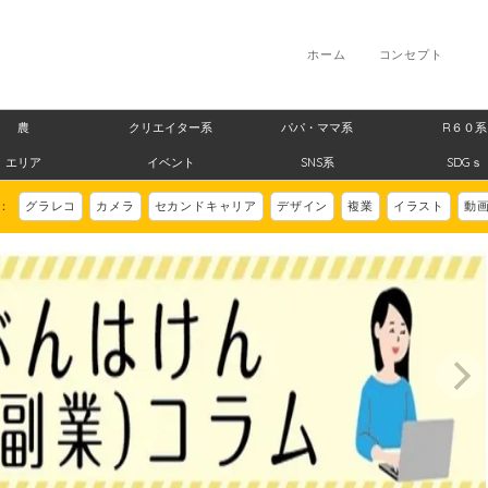
ホーム
コンセプト
農
クリエイター系
パパ・ママ系
R６０系
エリア
イベント
SNS系
SDGｓ
ド：
グラレコ
カメラ
セカンドキャリア
デザイン
複業
イラスト
動