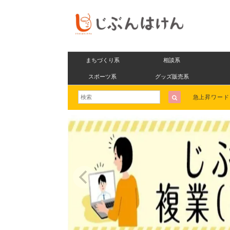
まちづくり系
相談系
スポーツ系
グッズ販売系
急上昇ワー