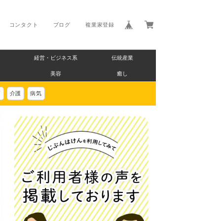
コンタクト
ブログ
複業家登録
経営・ビジネス系
伝統産業
美容
癒し
画
介護
病気