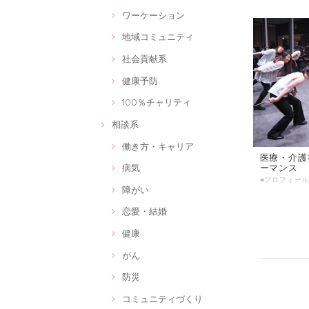
ワーケーション
地域コミュニティ
社会貢献系
健康予防
100％チャリティ
相談系
働き方・キャリア
医療・介護
ーマンス
病気
障がい
恋愛・結婚
健康
がん
防災
コミュニティづくり