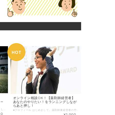
オンライン相談OK！【薬剤師経営者】
ブ→
あなたのやりたい！をランニングしなが
らあと押し！
■プロフィール 専門学校を卒業後、理学療法士として回復期の病院やクリニックに勤務しました。 その後、アンプティサッカー日本代表トレーナーやフィットネスクラブでのパーソナルトレーナーを経てセレッソ大阪スポーツクラブでアカデミーやセレッソLABOで、医療以外のスポーツなどの分野でも働きました。 その後、活動の場をタイへ移しサッカー北マリアナ諸島A代表や、ビーチサッカータイ代表などのフィジオとして国際大会に帯同するなど国際的なサッカーのサポートを行い、現在は、タイでMSD LABO Co.,Ltdという会社を起業して現地の駐在員や、企業の健康管理などを行なっている。 また、海外と日本を行き来しながら、 日本ではエステサロンやコンディショニングルームのコンサルや、企業・団体の健康管理のサポートを行なっている。 2020年、日本法人MSD株式会社を設立し、世界セラピストと日本のセラピストを繋ぐ「Ｂroadcast」、世界のアスリートやセラピストからスポーツを通して知識や人間教育を学ぶ「Parallel」などのメディアサービスを展開中。 自身のキャリア形成や、自分の売り方、海外挑戦の後押しなどなんでもご相談ください。 MSDブロードキャストＨＰ ⬇️ https://msd.or.jp/broadcast/ MSD公式ホームページ ⬇️ https://msd.or.jp ■わたしの複業 ・病院勤務 ・クリニック勤務 ・訪問看護ステーションでのセラピスト勤務 ・大手フィットネスクラブのパーソナルトレーナー契約 ・企業との顧問健康管理の契約 ・セレッソ大阪アカデミーのトレーナー ・プロスケートボード選手とパーソナル契約 ・エステサロンやコンディショニングルームのコンサルタント契約 ・ロードレース大会のサポートトレーナー ・アンプティサッカー日本代表トレーナー ・北マリアナ諸島サッカー協会代表トレーナー（A代表、U23,U19,U15） ・元日本代表サッカー選手、タイリーグ所属プロサッカー選手のパーソナルサポート ・タイビーチサッカー代表のコンディションサポート ・ミュージシャンの遠征時のコンディションサポート ・セミナー講師 ・医療系や一般の大学など教育機関での講師 ・セラピストのブランディングやコンサルティングサポート など ■提供できること キャリア・複業・起業・海外挑戦に関する相談やアドバイスが行えます。 ■ こんな人におすすめ ・海外のセラピストのリアルな情報を知りたい人 ・自分の悩みを誰かに相談したい人 ・自分のスキルや知識をどう仕事に生かしたらいいのかわからない人 ・自分のビジネススキルを高めたい人 ・知識や技術、視野を広げたい人 ・これから挑戦したいことはあるが、一人では一歩を踏み出せない人 ■ 当日の流れとスケジュール オンライン（ZOOM）で相談 （挨拶と自己紹介、その後悩んでいることをお聞かせください。） ■ 調整可能な曜日・時間帯 ＊平日の日中も可能な日がございます。お気軽にお問い合わせ下さい。 ＊ 当日のお申し込みはご遠慮ください。 ３日前以上の余裕を持った日時で、ご希望日時を３つほどお知らせください。 （送信欄）＝＝＝＝＝＝＝＝＝＝＝＝ 第一希望：●月●日●曜日 ●時●分～●時●分 第二希望：●月●日●曜日 ●時●分～●時●分 第三希望：●月●日●曜日 ●時●分～●時●分 ＝＝＝＝＝＝＝＝＝＝＝＝＝＝＝＝＝ ■1回のサービス提供時間 1回 60分
■プロフィール はじめまして。薬剤師兼経営者の竹中です。人のやりたい！を聞いてカタチにしていくのが大好きです。 一緒にかるいランニングをしながら「夢ややりたいこと」を聞くと咄嗟に良いアイデアが浮かぶことがあり、どなたの力になれるのではないかと思い「じぶんはけん」に登録しました。 何かやってみたいことがあるのだけれど・・・どうやって始めたらよいか分からない、勇気が持てないなどあれば、あと押しします。自分が持っている資源で何かお力になれることがあれば提供します。 気軽になんでも相談ください。 走るのが苦手という方でも安心してください。ウォーキングしながらでもOKです。 また、遠方の方は、全国どこからでも、「オンライン相談」のみもOKです。 ■わたしの複業 ＊薬剤師・経営者・ライター ＊株式会社バンブー 代表取締役 薬局（3店舗） 介護（デイサービス、訪問介護） 美容（ヨガスタジオ、エステサロン、男性脱毛サロン） メディア（ライター、コンサルタント） ＊一般社団法人 薬局支援協会 代表理事 みんなで選ぶ薬局アワード開催 ＊イベンター 宝探し、講演会、大運動会、交流会などなど企画 ＊ウェブ解析士 ＊100kmウルトラマラソンランナー ＊登山好き ■時間内に提供できること ＊ランニングをとおして体をスッキリ ＊ランニングをとおして頭をスッキリ ＊やりたいこと、チャレンジしたいことへの相談・アドバイス ＊ヒラメキ、新しいアイデア ＊やる気 ■ こんな人におすすめ ＊やりたいこと、チャレンジしたいことがあるが一歩踏み切れていない方 ＊どうやって行動を起こして行けば良いか分からない方 ＊やりたいことに踏み出したもののモチベーションが下がっている方 ■ 当日の流れとスケジュール 1ランニングコース近く(ランニングステーションなど）で、走れる格好で集合 2準備体操・簡単にお互い自己紹介 3走り始める・ウォーキング可(走る距離は体力に合わせます）〜60分程度 4一定の距離を走って終了 ■ 調整可能な曜日・時間帯 平日の19時以降 上記で難しい場合は調整可能な日もございますので気軽にお問い合わせ下さい。 ■ オンライン対応について LINE, Facebookメッセンジャーにてやりとり可能です。 ■1回のサービス提供時間 1時間/回
00
¥2,000