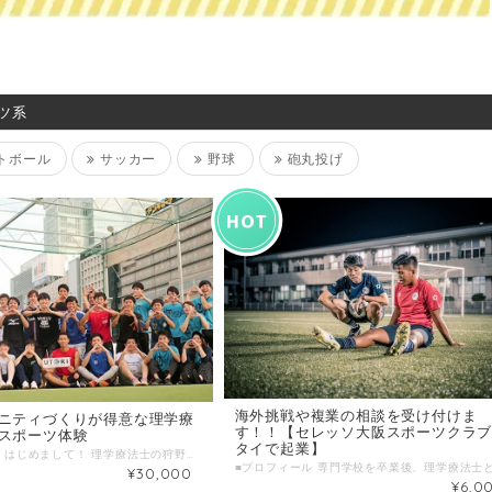
ツ系
トボール
サッカー
野球
砲丸投げ
海外挑戦や複業の相談を受け付けま
ニティづくりが得意な理学療
す！！【セレッソ大阪スポーツクラ
スポーツ体験
タイで起業】
■プロフィール はじめまして！ 理学療法士の狩野良太と申します。 私は父親がサッカークラブを立ち上げた影響で小学生からサッカーを始めました。その中で仲間の大切さや挫折や喜びを経験し、人間的にも成長することができました。 その経験を生かし、2014年から介護福祉の現場で働く人や学生を主にスポーツを通じて人と人が繋がる場づくりを行い、これまでに述べ約6000名もの仲間の参加がありました。 しかしながら、アクセスや時間等の問題で参加できない人がまだまだいる状況です。そこで、じぶんはけんでは、『理学療法士の出張スポーツ体験』ということでご依頼いただいた法人様や地域までお伺いさせていただきます。 ■わたしの複業 ①理学療法士 14年目 一般・精神病院 5年 介護老人保健施設 8年 その他、訪問リハビリ、介護保険認定審査会委員4年、介護予防教室講師など ②スポーツ サッカー 25年 堺市地域スポーツ指導者/スポーツリーダー 健康経営アドバイザー 奈良県社会人サッカーDMC JOY代表兼監督 6年 (一社)Utori Sports Community代表理事 3年 その他、スポーツ法人ENJIN、まぜこぜスポーツなど ③管理職 住宅型有料老人ホームフォーユー堺深阪 施設長 2019年7月〜現在 介護ステーションハイジ 顧問 2019年1月〜現在 ④好きなこと 運動や旅行など身体を動かすこと 妻と3人の子どもとでかけること パパ歴9年 ■時間内に提供できること 各種スポーツイベントの開催 (フットサル、ウォーキングサッカー、バスケットボール、ソフトバレーボール、ボッチャ、ミニ運動会など) アイスブレイクのコツ イベント開催のコツ ■ こんな人におすすめ 職員のコミュニケーションを促進したい 職員を定着させたい 人材確保したい 健康経営に興味がある 福利厚生を充実させたい これまでに無い職員研修を行いたい ■ 当日の流れとスケジュール 当日打ち合わせ 1. オリエンテーション 自己紹介 2. アイスブレイク 3. 基礎練習 4. ゲーム 5. 感想シェア 集合写真撮影 振り返り ※全て合わせて3時間程度となります。内容については、目的や要望に合わせて変更いたします。 ■ 調整可能な曜日・時間帯 平日:19時以降 土日:全日 上記以外の平日日中についても開催前月中旬までに相談にて調整可能ですので、お気軽にお問い合わせ下さい。 ■ よくある質問 Q.開催までの流れは？ A.開催1ヶ月前までに、開催目的や対象、内容、人数など、ヒアリングをさせていただきます。ヒアリングについて、直接顔合わせ、あるいはメール、LINE、Facebookメッセンジャー、zoom等で行います。 Q.会場の予約はどうするのか？ A.基本的にはご依頼側で予約および会場費の支払いが必要です。フットサルコートの予約のみ、こちらで代行が可能です。 Q.道具の用意は必要ですか？ A.ビブス(ぜっけん)、マーカー、ホイッスル、各種スポーツの道具は、無料貸与します。その他、ご希望内容により特別な道具を要する場合は、別途ご相談させていただきます。 Q.怪我した場合はどうするの？ A.簡単な応急処置のみ行います。イベント保険に加入していますので、保険の補償範囲内のみ保険対応可能となりますが、それ以上の補償は一切負えません。 Q.写真撮影は可能ですか？ A.可能です。ホームページ等での写真活用も可。 フォトグラファーの依頼も可能。1回3000円から要相談。 ■ 価格 30000円/3時間
¥30,000
¥6,0