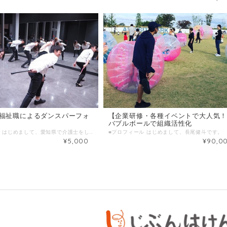
福祉職によるダンスパーフォ
【企業研修・各種イベントで大人気
バブルボールで組織活性化
■プロフィール はじめまして、愛知県で介護士をしています 菅原和也（すがわらかずや）と申します。 医療介護業界の次世代の希望になる！をポリシーに医療介護業界を盛り上げています。働き手の笑顔が利用者様に伝染し、その先にいるご家族様へ伝染する。私は、利用者様を笑顔にすることはもちろんのこと、利用者様をサポートしている医療介護職も笑顔にする。2019年9月には地域の皆様に医療・介護をより身近に感じて頂くきっかけをつくる〝医療介護フェス〟を開催しました。クラウドファンディングを立ち上げ、50名の方々からご支援をいただき目標を達成することができました。当日は約400名の方にご参加して頂き医療介護を身近に感じて頂くきっかけを作ることができました。この医療介護フェスをきっかけに立ち上がった団体が〝STICKTOK〟です。 『病気や障害があっても自己実現を目指せる社会を創る』を想いに〝杖〟×〝ダンス〟×〝医療介護職〟という新たな『杖ダンス』が誕生しました。普段は病院や施設で活躍している業種ではありますが、この活動を通して医療介護福祉の枠を超えて大学の文化祭や地域の街づくりイベントのステージに登壇させて頂いています。（2枚目の写真）現在は、『NAGOYA』のみならず『OKINAWA』にもSTICKTOKメンバーが立ち上がり、2拠点で活動しています。『OSAKA』が立ち上がるのも早いかも・・・⁉ STICKTOKは海外を視野に活動をしており、杖ダンスを海外でも踊れるように進めています。 メンバーには〝医療介護職〟が多く参加しており、介護士、理学療法士、作業療法士、看護師、学生と社会人の枠すらも超えた活動です。 私たちは一人一人が個性を発揮して表現できる環境を作っています。 ◇趣味 サッカー、読書、人と話すこと。 特技 人の話を聞くこと、リフティング、牛めし作り。 アピールポイント フットワークがとても軽く、すぐに行動に移します。 ■わたしの複業 ・介護士（初任者研修取得） ・STICKTOKダンサー ・料理人（松屋でアルバイト） ・医療・介護塾塾長 ・医療介護フェス運営責任者 ・その他多数イベント運営 高齢者の方へ生活の支援をしながら、病気や障害があっても自己実現を目指すことのできる社会を創るために医療・介護を通して色んな方と出会い、STIKTOK（杖を用いたダンス）を世界で開催する為に活動しています。 ■時間内に提供できること ・イベント・プログラム提案、実施 ・利用者様に笑顔になってもらう ・介護予防に繋がるダンス方法 ■ こんな人におすすめ ・イベント・プログラムに悩んでいる事業所様 ・利用者様に笑顔になってもらいたい事業所様 ・介護予防に繋がるダンス方法を知りたい方 ※その他イベント出展もご希望がありましたらお気軽にお問い合わせください。 ■ 当日の流れとスケジュール 事前の打ち合わせ（時間1時間） ZOOMやSKYP・TEL・メッセンジャーにてダンス披露についてのご相談をお受けます。 1簡単にお互い自己紹介 2ヒアリング 3ダンスの日程・時間、ダンサーの人数、その他詳細についての打ち合わせ ダンスパーフォーマンス当日（時間1時間） １準備（10分） ２自己紹介（10分） ３ダンス披露（3分） ４メンバー紹介（10分） ５転倒予防のレクチャー（10分） ６メンバーとの交流タイム（17分） ＊延長希望な場合はその場でご相談の上、ご決済いただきます。 ■ 調整可能な曜日・時間帯 『打ち合わせが可能な曜日・時間帯』 始めにZOOMやSKYP・TEL・メッセンジャーにて 打ち合わせ日を調整させていただきます。 平日土日祝・9時から18時 ＊ 当日のご連絡はご遠慮ください。 7日前以上の余裕を持った日時で、ご希望日時を３つほどお知らせください。 （送信欄）＝＝＝＝＝＝＝＝＝＝＝＝ 第一希望：●月●日●曜日 ●時●分～●時●分 第二希望：●月●日●曜日 ●時●分～●時●分 第三希望：●月●日●曜日 ●時●分～●時●分 ＝＝＝＝＝＝＝＝＝＝＝＝＝＝＝＝＝ ■ よくある質問 ・金額について 交通費メンバー分別途支給 各エリアの担当者が各エリアからお伺いさせていただきます。 （沖縄で開催するときは沖縄からメンバーがお伺いします） ■1回のサービス提供時間 1 時間
¥5,000
¥90,0