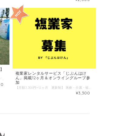
！】
複業家レンタルサービス「じぶんはけ
ん」掲載12ヶ月＆オンライングループ参
■プロフィール はじめまして、長尾健斗です。 「楽しむ」を軸に様々なお仕事やイベントを日々おこなっています。 イベントはふわふわ遊具を活用したバブルサッカーやボルダリングなどのイベントが多いです。 また法人・個人問わず、採用や就職についての相談にも乗っています。 ■わたしの複業 ①大学卒業後、2015年4月～医療・介護業界の採用課題の解決を考え続けています。 ②イベントの企画・開催が好きで、最近は夏に大きなプールをたくさん設置してウォーターパークをつくりました(笑) ③趣味：読書（本も好きですが、特に漫画が大好きです） ■時間内に提供できること 社内イベントや研修目的の活用はもちろんですが、社員旅行の代わりに運動会などでふわふわ遊具をご活用いただくケースも多いので、様々な要望に合わせた時間をご提供できるかと思います。 また社内の運動会などでご家族も参加される場合は、ふわふわ遊具を使ったキッズスペースもご用意しております。 大きなバブルボールやフットダーツ、今流行りのボルダリングまで、様々な遊具を取り揃えていますので、なにより、きっと、みなさまに楽しんでいただけるかと思います^ ^ ご興味・ご不明点がございましたら、ぜひ一度電話やメールにてご相談ください。 ■こんな人におすすめ 幅広い方にご活用いただいているので、まずはお気軽にご相談ください！ ☑組織内のコミュニケーションの活性化 ☑モチベーションアップ ☑チームビルディング（研修などで活用） ☑離職率低下 ☑採用イベント 上記のような内容でお悩み・ご検討中の方におススメです。現在は大手企業さま含む、800件以上のご依頼をいただいておりますので、安心してご相談ください。 ■当日の流れとスケジュール 内容・場所により応相談 ■調整可能な曜日・時間帯 随時対応しておりますので、お気軽にお問合せください。 ■オンライン対応について LINE、Facebookメッセンジャーにて対応可能です。 ■1回のサービス提供時間 3時間/回
加
00
【月額3,300円×12ヶ月 更新制】 医療・介護・福祉に関わる人、患者経験のある人、障がいのある人、 自分の知識や経験を他者に価値として提供する「複業家」レンタルサービスです。 【ワーシャルの考える複業家とは？】 わたしたちは、「複数」の「業（わざ）」と「つながり」を活かし、ワクワクしながら発信する人を 「複業家」と考えています。 「わたしは何も発信できていない。」という方も、 「じぶんはけん」に登録した時点で「複業家」としての発信の第一歩を踏み出せます。 【ワーシャル複業家3ヶ条】 1、人生における役割を複数持つこと 2、自分らしく人に貢献できる業（わざ＝知識や経験）をかけあわせること 3、いつもと違う場で、いつもと違う誰かとの出会いを心から楽しむこと 【ワーシャルが考える複業家のメリット】 1つの職場では身につけることのできない「4C 」を身に着けることができる。 複業によって身に着けることができる「4C 」 「Communication（コミュニケーション）」さまざまな人と意思疎通ができる 「Collaboration（コラボレーション）」協力しあうことができる 「Critical Thinking（クリティカルシンキング）」想定外の問題も自分の力で分析したり解決できる 「Creativity（クリエイティビティ）」創造力を発揮できる 【複業家としてエントリーしたい方へ】 「複業家」とは特別な人ではありません。 普段通りの何気ないあなたが、 別の場所に行くと、なぜか感謝され「ありがとう」と言われたり、勇気を与えたりすることができる。 そんな新しい出会いにより、自分自身の価値を再発見することができるのが、 「複業家」レンタルサービスです。 医療・介護・福祉で働く人だけでなく、 病気や障がいを抱えている人にもあなたらしさを大事にした働き方をクリエイトします。 がん患者の方、神経難病で家から出れない人、医療・介護・福祉の専門性や患者体験を生かしたい方など、 スキルや技術がなくても、あなたの体験や経験を「相談にのる」という形で「価値」に変換することもできます。 あなたも、「複業家」として新たな1歩を歩んでみませんか？ こちらのサイトに登録すると、仕事をつくることだけでなく、 「じぶんはけん」会員限定のFacebook複業家オンライングループに参加し、情報交換することができます。 ＊「複業家」として登録したい方はカートよりご購入ください。 「複業家」掲載の会費は、【月額3,300円×12ヶ月 更新制】 会員期間12ヶ月更新制となります。 カートよりご購入いただいた後、簡単なWEB or 電話面談にて正式な会員登録となります。 ＊購入後のご面談にてお断りする場合もございます。その際は返金キャンセル対応となりますのでご了承ください。
¥3,300