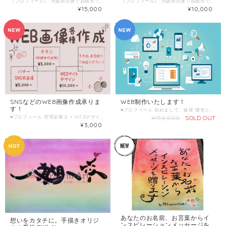
（プロフィール） 大阪府出身で高槻市で有機無農薬の農園「畑楽（はたらく）ほど農縁」の園長をしている【Masa】です。 ご縁をいただき、体験農園のアドバイザーを5年させていただいてます。 元々わたしは、畑の「は」の字も知らないド素人でした。 「無農薬」 「有機栽培」という昔ながらの栽培方法です。 無農薬有機栽培農家に1年修行したり、 ホームセンターの園芸コーナーでも勉強がてら働いたりしました。 楽しい畑のお話をイラストを通してお伝えできれば嬉しいです。 ▼「畑楽（はたらく）ほど農縁」Instagramはこちら https://www.instagram.com/hodonouen/ ■わたしの複業 ・経験 農園管理6年 ホームセンター園芸1年 無農薬有機栽培農家1年 農園管理人5年 ・特技 野菜栽培イラスト作成 シルクスクリーンプリント ・趣味 野菜栽培、手描きイラスト、読書、釣り ■お役に立てること 野菜作りのオリジナル手描きイラストを作成します！ ■時間内に提供できること 野菜栽培のオリジナルイラスト作成＆野菜栽培相談 ■こんな人におすすめ ・これから野菜作りをしてみたい ・色々な野菜栽培をしてみたい ・無農薬有機栽培のコツが知りたい ・おしゃべり好き ■進め方について ①作成物についてのヒアリング ・こんなものを作りたい！という見本があれば是非教えてください。 ・必要であれば、ZOOMなどでのヒアリングもOKです！ ②作成スケジュールの確認 ・作成物の納期について教えてください。 ・作成物や、時期によって納品時期は変わります。ご了承ください。（HPデザインなどはお時間がかかります） ・１〜２週間程度お時間をいただく場合が多いです。 ■調整可能な曜日・時間帯 平日３つほど ＊ 当日のお申し込みはご遠慮ください。 7日前以上の余裕を持った日時で、ご希望日時を３つほどお知らせください。 （送信欄）＝＝＝＝＝＝＝＝＝＝＝＝ 第一希望：●月●日●曜日 ●時●分～●時●分 第二希望：●月●日●曜日 ●時●分～●時●分 第三希望：●月●日●曜日 ●時●分～●時●分 ＝＝＝＝＝＝＝＝＝＝＝＝＝＝＝＝＝ ・喫茶店などでお会いできればと思います。 ご都合のよい場所があればご指定いただいても構いません。 なければこちらで指定させていただきます。 （お茶代等は、ご自身の分のみご負担ください。） ■オンライン対応について ZOOM、 Facebookメッセンジャーにて対応可能です。 ■単発販売の場合 販売金額:10,000円/A4 1ページの手描きイラスト ■サービス提供エリア 詳細 全国どこからでもご依頼お待ちしております！
（プロフィール） 大阪府出身で高槻市で有機無農薬の農園「畑楽（はたらく）ほど農縁」の園長をしている【Masa】です。 ご縁をいただき、体験農園のアドバイザーを5年させていただいてます。 元々わたしは、畑の「は」の字も知らないド素人でした。 「無農薬」 「有機栽培」という昔ながらの栽培方法です。 無農薬有機栽培農家に1年修行したり、 ホームセンターの園芸コーナーでも勉強がてら働いたりしました。 楽しい畑の話をしながら、野菜作り講座を出張でお伝えできれば嬉しいです。 ▼「畑楽（はたらく）ほど農縁」Instagramはこちら https://www.instagram.com/hodonouen/ ■わたしの複業 ・経験 農園管理6年 ホームセンター園芸1年 無農薬有機栽培農家1年 農園管理人5年 ・特技 野菜栽培イラスト作成 シルクスクリーンプリント ・趣味 野菜栽培、手描きイラスト、読書、釣り ■お役に立てること あなたの畑へ出張して野菜作り講座を実施します。 野菜作りの他にも、麦茶の作り方、梅シロップの作り方など、 ご希望にあわせた講座開催ができます。 ■時間内に提供できること 出張やさいづくり講座＆野菜栽培相談 ■こんな人におすすめ ・これから野菜作りをしてみたい ・野菜づくりのイベント講師として出張講座を開いてほしい ・色々な野菜栽培をしてみたい ・無農薬有機栽培のコツが知りたい ・おしゃべり好き ■進め方について ①出張講座内容のご相談打ち合わせ（1時間ほど） ・こんなものを作りたい！という見本があれば是非教えてください。 ・必要であれば、ZOOMなどでのヒアリングもOKです！ ・開催時期、定員、場所 ・実施内容 ・準備物などの確認 ■調整可能な曜日・時間帯 平日３つほど ＊ 当日のお申し込みはご遠慮ください。 7日前以上の余裕を持った日時で、ご希望日時を３つほどお知らせください。 （送信欄）＝＝＝＝＝＝＝＝＝＝＝＝ 第一希望：●月●日●曜日 ●時●分～●時●分 第二希望：●月●日●曜日 ●時●分～●時●分 第三希望：●月●日●曜日 ●時●分～●時●分 ＝＝＝＝＝＝＝＝＝＝＝＝＝＝＝＝＝ ・喫茶店などでお会いできればと思います。 ご都合のよい場所があればご指定いただいても構いません。 なければこちらで指定させていただきます。 （お茶代等は、ご自身の分のみご負担ください。） ■オンライン対応について ZOOM、 Facebookメッセンジャーにて対応可能です。 ■単発販売の場合 販売金額:15,000円/1回の講座2~3時間ほど、交通費別途ご負担ください。 ■サービス提供エリア 詳細 全国どこからでもご依頼お待ちしております！
¥10,000
¥15,000
SNSなどのWEB画像作成承りま
WEB制作いたします！
す！
■プロフィール 初めまして、妹尾 優杏といいます。 私は、専門学校卒業後、SC有機化学株式会社に入社し、製造技術職として勤務しておりました。本社と工 場を行き来しながら、既存の薬品の製造、日報の作成、稼働状況の監視等を行いました。その後、や はりIIT業界を目指したいと思いITスクール養成スクールに通いパソコンの構造、C言語を学び、スクー ルの紹介で兵庫県の三田にあるデータセンターに勤務しておりました。データセンターでは、お客様 対応、電話対応、データの保守・監視業務等を勤めました。もともとパソコンで絵を描いていたのも ありデザインに興味を持ち、WEBデザインとプログラムのスキルを習得しようと考え、資格とキャリ アのスクールnoaで学んでいました。 株式会社クスクスでWEBエンジニア兼デザイナーを担当してました。現在は、WEB制作会社とスクー ルで培った技術を活かして個人でフリーランスとして活動中です。 ■オンライン対応について ChatWork・LINE・Gmail・Slackでの対応可能です。 ■単発販売の場合 販売金額:150000円/回 ■サービス提供エリア 全国どこでも
■プロフィール 管理栄養士 × WEBデザイナー × 福祉業界応援として活動しているmikimocoです。 東京育ち、兵庫県在住で関東関西どちらの魅力もわかります。 小学生の頃、給食が好きで大きくなったら自分も作りたい！という夢から管理栄養士になりました。 食べること、料理することが好きで新卒で入社した会社では寮やホテルの献立を考える仕事をしていました。 とても楽しく、天職でしたが結婚するために退社し、兵庫県へやってきました。 家庭と仕事の両立のため、管理栄養士からは少し離れ現在は福祉業界の採用を応援する会社で働いています！ まだまだスタッフの数も少なく、小さな会社のため幅広く色々な業務をしています。 その中で、HP作成やフライヤー作成なども担当し、「WEBデザイン」というものに出会い興味を持ちました。 自分でもこんなものが作れたらいいなー！と思い、Illustrator、Photoshopを勉強し少しずつ活動を始めました。 そしてそんな時にじぶんはけんに出会って、まだまだ駆け出しですが複業として誰かの役に立てたらと思い登録しました。 色々な出会いを大事にして、これからもじぶんができることを開発したいです。 今は動画作成も勉強中です！いつかサービスに登録します◎ ■わたしの複業 ①管理栄養士歴１３年 お役に立てること（個人むけ） ・献立レパートリーを増やす ・献立の基本について ・料理、献立についてのなんでもお悩み相談 ・栄養価計算 お役に立てること（法人企業むけ） ・サイクル献立作成（週間、月間、年間） ・栄養価計算 ・献立改善アドバイス 上記にないご相談もお気軽にどうぞ♪ 福祉施設様のご相談も歓迎です！ ②WEBデザイナー歴1年 ・各種SNSのバナー作成（Instagram、Facebook、Twitter、LINEリッチメニューなどなど） ・チラシ作成 ・HPサイトデザイン、LP作成 ・その他デザイン全般ご相談ください！ ■時間内に提供できること ・各種SNSのバナー作成（Instagram、Facebook、Twitter、LINEリッチメニューなどなど） ・チラシ作成 ・HPサイトデザイン、LP作成 などなど作成いたします！ サイズ、必要な枚数、納期などお気軽にご相談ください。 ■こんな人におすすめ ・各種SNSのバナーやイベントなどのバナー作成が必要な人 ・イベントや自社の事業についてのチラシ（紙媒体）を作成したい人 ・自社のHPの改修・新規作成を検討している人（コーディングは含まれないです） ■進め方について ①作成物についてのヒアリング ・こんなものを作りたい！という見本があれば是非教えてください。 ・必要であれば、ZOOMなどでのヒアリングもOKです！ ②作成スケジュールの確認 ・作成物の納期について教えてください。 ・作成物や、時期によって納品時期は変わります。ご了承ください。（HPデザインなどはお時間がかかります） ・１〜２週間程度お時間をいただく場合が多いです。 ■当日の流れとスケジュール ■調整可能な曜日・時間帯 平日の 20時以降 、または土・日の午前中だと調整しやすいです。 上記で難しい場合は調整可能な日もございますので気軽にお問い合わせ下さい。 ＊ 当日のお申し込みはご遠慮ください。 7日前以上の余裕を持った日時で、ご希望日時を３つほどお知らせください。 （送信欄）＝＝＝＝＝＝＝＝＝＝＝＝ 第一希望：●月●日●曜日 ●時●分～●時●分 第二希望：●月●日●曜日 ●時●分～●時●分 第三希望：●月●日●曜日 ●時●分～●時●分 ＝＝＝＝＝＝＝＝＝＝＝＝＝＝＝＝＝ ・喫茶店などでお会いできればと思います。 ご都合のよい場所があればご指定いただいても構いません。 なければこちらで指定させていただきます。 （お茶代等は、ご自身の分のみご負担ください。） ■オンライン対応について ZOOM、 Facebookメッセンジャーにて対応可能です。 ■単発販売の場合 販売金額:3000円/回 ■販売に関する備考 作成物の料金目安です。 バナー：3000円〜/1枚 チラシ：5000円〜/片面1枚 HPデザイン：10000円〜/LPまたはトップページのデザイン（1ページ分、スマホページ込） ■サービス提供エリア 詳細 全国どこからでもご依頼お待ちしております！
¥150,000
SOLD OUT
¥3,000
あなたのお名前、お言葉からイ
想いをカタチに。手描きオリジ
ンスピレーションメッセージを