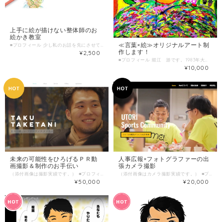
上手に絵が描けない整体師のお
絵かき教室
≪言葉×絵≫オリジナルアート制
■プロフィール 少し私のお話を先にさせていただきます。 1988年7月8日に加藤家の三男として誕生しました。２歳になる前から水泳をはじめ、サッカー、野球、バスケ、アメフトと学生時代はスポーツに人生の大半を費やしてきました。 転機は高校三年生の夏。 左ひざの靱帯を損傷したときに「人の痛みや不調を癒せる人になりたい」と思いました。 その後、スポーツトレーナーの専門学校と柔道整復師の専門学校に通い、国家資格を取得。 沢山のアスリートのケアや負傷後から競技復帰までのサポートを中心に活動開始。 そして、修業時代に色々なプレッシャーと環境の変化から気持ちの面で押しつぶされてしまいました。 この時の経験から「心と体を一緒に整えられる知識と技術を身につけよう」と様々な施術所で経験を積みました。 そして、2016年から地元で竜門整骨院を開業 とっても個性的な整骨院の魅力に気づいたコアな患者さんに支えられて、日々楽しく開院しております。 ◆大阪府豊中市「竜骨整骨院」 http://ryumonbone.com/ ★あとがき★ 修業中に経験した“社会の厳しさ”により心を病み暗黒時代を経験 その時に得た「落ちるとこまで落ちれば、あとは上がるだけ」という智慧 どんな苦境が訪れようとも「とらえ方を変える」ことができれば、良い方向に物事が動きだす ■■わたしの複業 こんなことしてたり好きだなと思うことを書いてますよ。 ・実は、家庭科大好き男子。 →専業主夫になるべく、日々料理とお掃除、DIYテクニックに磨きをかけております！ お酒に合う・子どもがはまる・妻が喜ぶ料理など ・見た目と中身にギャップがありすぎるとよく言われます。 →毎日せっせと店先のお花にお水と愛情を注いでいたりします ・自分で一軒家の内装チェンジしちゃいました。 →築４０年の平屋をリノベーションして作業場として使っています ・町のお困り解決隊として便利屋さんのお手伝い中。 →マンションの４階から階段で冷蔵庫の上げ下げできちゃいます。他にもエアコン設置や遺品整理など ・地元で居酒屋さん主体のバルイベントを運営しています。 →庄内バルというイベントでアートと手芸品などの販売をコラボさせたマーケットを開催しています ◆庄内バル http://shounaibar.com/ ■■時間内に提供できること （500文字以内） ・この世に一つの作品を作れる ・自分の意外な一面にちょっと出会える ・自分の今の気持ちをちょとハッピーに出来る ・絵を描くだけで自分とちょっとお話で来る ・自分を出すのが悪だという思いからちょっと解放される ・ただただ楽しくお絵かきとお話が出来る ■■ こんな人におすすめ （記入例） ・絵が下手だけど書いてみたいと思っている方 ☆みんな違ってみんな良いんです！！ ・うまく描けないから恥ずかしいと思っている方 ☆僕だって全然うまく描くことが出来ません ・自分って他の人とちょっと違うなと思っている方 ☆その違いが輝く瞬間を楽しみましょう ・自分を出すのが苦手で人づきあいが苦痛の方 ☆話が苦手でも絵を描くことで自分の想いを外に伝えてみませんか ・今までの自分を受け入れられない方 ☆今をとにかく楽しんでみませんか。何か新たな発見で変化があるかもしれません ■■ 当日の流れとスケジュール 13:30 竜門整骨院に集合 13:30 リンビーの説明と自己紹介 作品制作 14:30 完成、鑑賞会 14:40 茶話会（任意） 15:40 解散 時間があればゆっくりして頂いても大丈夫です。 ■■ 調整可能な曜日・時間帯 通常は、２週に１回(土)に開催しております。 詳しくはホームページよりご確認ください。 通常のお申し込みは、前日までにお問い合わせください。 その後、当日の相談手段などの打ち合わせ、日時の確定ができなければ、予約は確定ではありません。 ☆別日での受付も喜んで☆彡 (月)から(土)１３：３０～１６：００ ※定期開催日以外の開催は別途追加料金が発生します。お問い合わせ時にご確認ください。 ☆当日でも調整ができれば受付は可能です。 お急ぎの方は、公式LINEアカウントよりお問い合わせ下さい。 ≪LINEアカウント追加ページ≫ https://lin.ee/E7iwZWI ■ オンライン対応について 現在、オンラインでの受付はしておりません。 ■単発販売の場合 販売金額:2500円/回 サービス提供時間:1時間/回 ■1回のサービス提供時間 1時間/回 ■販売に関する備考 基本的には定期開催日に集中して開催しております。 詳しくはホームページよりご確認ください。 http://ryumonbone.com/rin-b/
作します！
¥2,500
■プロフィール 堀江 游です。1983年大阪市生まれ。両親の「遊び心を大切にしてほしい、ゆとりのある人間になってほしい」という思いから、「遊」と名付けられる。 幼少期より友だちと関わることが一番の楽しみで、名前の通りよく遊ぶが、教師から「学くんじゃなくて、あそぶくん。遊び人」とからかわれ、コンプレックスを持ち、人間関係に悩む。小学生、中学校時代に不登校を経験。 感受性が当時から強く敏感。 大学生時代に始めた介護のボランティアで、徐々に人と関わることが好きになる。その流れで、介護の世界に就職。10数年続けてきたが、介護のサービス以外にも自分のオリジナルで社会に貢献する、自分が本気で突き詰める一芸を求め、33歳の時にアートの世界へ。パステルアートと筆文字アートを学び、パステル筆文字アーティストとして、2018年夏より、始動。定期的にイベントを開催したり、地域のお祭りに出店、介護施設でワークショップを開催する。 游の未来アート http://www.horie-yu.com/gallery-sakuhin/ ■わたしの複業 経験・実績・趣味・特技・好きなことetc 介護福祉士 介護士歴 約13年 パステルアート歴 約2年 筆文字アート歴 約1年 猫好き歴 約4年 ■実績（2020年1月現在） 筆文字パフォーマンス イベント出演 約50件 書き下ろしメッセージ 約500人 キャンバスアート制作 100点以上 カフェを貸し切った個展を約１ヶ月間開催 ================ ◆介護施設 出張ワークショップ 一覧 デイサービスりんく門真、スマイルケアデイサービス、デイサービスいち、サロン&スポーツピース、ロハスいまざと、高槻荘郡家デイサービスセンター、ポプラ千里園、シニアスクール服部天神、フォーユー堺深阪、瀬戸雅(香川出張)、豊中バル、みずほおおぞら ◆出展一覧 2019年2月 naisyoのアート展 2019年11月 EARTH DIVER cafe & diningにて「3Pieces」グループ展 書家バトル鴉2019出場 （その他出展） 庄内バル、ロハスフェスタ万博、三和ハロウィン、北摂保護猫団体の出店イベント、茨木音楽祭、Wマーケット、東京サマーフェスタ、身内フェス、shotbar Leeバーベキュー大会、福祉交流会Knytaでのイベントパフォーマンス、遊とイトコ ◆パフォーマンスコラボアーティスト 介護士シンガーソングライターかんのめぐみ、介護士シンガーソングライター堤吉輝、もりう、応援ソングライターyu-ka、我楽多アーティストcannan、ピアノ弾き語りYouTuber岸まゆみ、 社会音楽家オッッッッツェ、二段優希、アンコールプロダクションPV出演 ◆会場＆ストリート 天性寺 にゃんころりん レンタルスペースBaisho ひの家ふぇ シェアハウスcase テアトル・ルセロ shotbar Lee Bar & Guesthouse Mond barワッカム Re:ｓ cafebar&sweets リスカフェ cafe pike 金山(路上) 河原町(路上) ■時間内に提供できること オリジナルキャンバスアート制作 ＊制作期間はご希望の内容に応じてご相談 ■ こんな人におすすめ 自分だけのオリジナルアートが欲しい お店やオフィスにアートを飾りたい ■サービスの流れ ①依頼内容ヒアリング・・・30分～1時間程度 オンラインor対面ご希望の場合は交通費別途 適宜メールも活用しながら情報共有 ②制作開始 ③作品送付 ■ 依頼内容ご相談日時 ＊ 当日のお申し込みはご遠慮ください。 ３日前以上の余裕を持った日時で、ご希望日時を３つほどお知らせください。 （送信欄）＝＝＝＝＝＝＝＝＝＝＝＝ 打ち合わせ方法：オンラインor 対面 打ち合わせ希望日 第一希望：●月●日●曜日 ●時●分～●時●分 第二希望：●月●日●曜日 ●時●分～●時●分 第三希望：●月●日●曜日 ●時●分～●時●分 イベント日 当日：●月●日●曜日 ●時●分～●時●分 ＝＝＝＝＝＝＝＝＝＝＝＝＝＝＝＝＝ ＊制作価格は５０００円ですが、 内容により変動する場合がございます。
¥10,000
未来の可能性をひろげるＰＲ動
人事広報×フォトグラファーの出
画撮影＆制作のお手伝い
張カメラ撮影
（添付画像は撮影実績です。） ■プロフィール 和歌山県田辺市出身。 開業医として地域医療に携わる父、デザイナーの母の背中を見て育つ。 両親の影響を受け、障がい者の就労支援に携わり、現在は、スバル・トータルプランニング株式会社にて、人事・広報を担当。 安定して会社に人材が流入し、育っていく仕組み、心理的安全性に着目。自分らしく働ける場、風通しの良い風土づくりを実施。 2016年から、色々な人の熱い思い、背景に触れられることを目的の一つに、本業以外に、福祉業界のコミュニティづくり、Webデザイナー、カメラマン、セミナー講師などパラレルキャリアを開始。 ■わたしの複業 「抱えている課題kaiketsu」「未来の可能性をひろげる」ためのWebサイト、写真撮影、動画撮影、印刷物作成、参加型のセミナーなどを実施致します。 ヒトとヒトがつながり、新しい「価値」「可能性」が生まれる。熱い想いに触れさせて頂きながら、「未来を考える」「想いをカタチにする」お手伝いができればと考えています。 撮影・動画制作実績ポートフォリオ https://cococara2019.wixsite.com/cococara ■ こんな人におすすめ ＰＲ用にイメージムービーを制作してほしい イベントの風景を動画にしてほしい 企業のホームページ用の動画を制作してほしい ■ 調整可能な曜日・時間帯 ご希望日時を３つほどお知らせください。 caféなどでお会いする以外に、SkypeやZoomなどを使ったWebミーティングも可能です。 ■ オンライン対応について SkypeやZoomなどを使った事前打ち合わせミーティングも可能。 日々のやり取りは、メール以外にLINE、Messenger、Slackなど可 ■ サービスで提供できること 30秒～3分ほどのイメージ動画の制作 ＊制作する動画が3分以上の場合は編集量に応じてご相談
（添付画像はカメラ撮影実績です。） ■プロフィール 和歌山県田辺市出身。 開業医として地域医療に携わる父、デザイナーの母の背中を見て育つ。 両親の影響を受け、障がい者の就労支援に携わり、現在は、スバル・トータルプランニング株式会社にて、人事・広報を担当。 安定して会社に人材が流入し、育っていく仕組み、心理的安全性に着目。自分らしく働ける場、風通しの良い風土づくりを実施。 2016年から、色々な人の熱い思い、背景に触れられることを目的の一つに、本業以外に、福祉業界のコミュニティづくり、Webデザイナー、カメラマン、セミナー講師などパラレルキャリアを開始。 ■わたしの複業 「抱えている課題kaiketsu」「未来の可能性をひろげる」ためのWebサイト、写真撮影、動画撮影、印刷物作成、参加型のセミナーなどを実施致します。 ヒトとヒトがつながり、新しい「価値」「可能性」が生まれる。熱い想いに触れさせて頂きながら、「未来を考える」「想いをカタチにする」お手伝いができればと考えています。 ■時間内に提供できること ホームページ・パンフレット・チラシなどの素材撮影 プロフィール写真撮影 事業所のスタッフ・風景撮影 イベント等の出張撮影 ■ こんな人におすすめ ホームページの素材 SNSのプロフィール写真をもっとよくしたい 職場の雰囲気やスタッフの笑顔を撮影してほしい PR用(動画やパンフ）の写真を撮影してほしい ■ 調整可能な曜日・時間帯 ご希望日時を３つほどお知らせください。 caféなどでお会いする以外に、SkypeやZoomなどを使ったWebミーティングも可能です。 ■ オンライン対応について SkypeやZoomなどを使った事前打ち合わせミーティングも可能。 日々のやり取りは、メール以外にLINE、Messenger、Slackなど可 ■ 1回のサービス提供時間 2時間/回
¥50,000
¥20,000