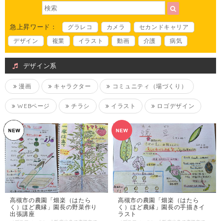
急上昇ワード：
グラレコ
カメラ
セカンドキャリア
デザイン
複業
イラスト
動画
介護
病気
デザイン系
漫画
キャラクター
コミュニティ（場づくり）
WEBページ
チラシ
イラスト
ロゴデザイン
高槻市の農園「畑楽（はたら
高槻市の農園「畑楽（はたら
く）ほど農縁」園長の手描きイ
く）ほど農縁」園長の野菜作り
ラスト
出張講座