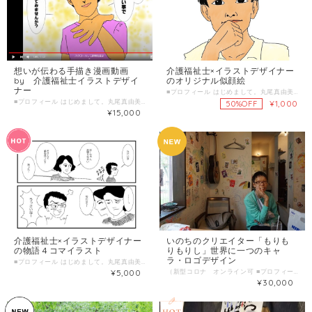
想いが伝わる手描き漫画動画
介護福祉士×イラストデザイナー
by 介護福祉士イラストデザイ
のオリジナル似顔絵
ナー
■プロフィール はじめまして。丸尾真由美です。介護福祉士として障害福祉施設で働く傍ら、子供の頃から好きだった絵を描く事で皆さんに喜んでもらえたらと「じぶんはけん」に登録しました。 ■わたしの複業 ①障害福祉施設にて支援員歴17年 介護福祉士免許取得 ②似顔絵、4コマ漫画、漫画動画の制作 ③趣味 食べ歩き、旅行 ■時間内に提供できること 似顔絵 1枚1000円 似顔絵 1枚30分〜60分 ■ こんな人におすすめ ・大切な人の誕生日や結婚の記念に似顔絵にしてプレゼントしたい ・SNSのアイコンなど自分の似顔絵が欲しい ■ 打ち合わせの流れとスケジュール ①簡単に自己紹介 ②似顔絵は直接お会いするか写真をメール等で送って頂ければ描けます。 ③完成した作品は紙媒体にするかデータにも出来ます。 ■打ち合わせ調整可能な曜日・時間帯 平日の月曜〜金曜日の19時以降 土曜、日曜日は午後1時以降。 上記で難しい場合は調整可能な日もございますので、お気軽にお問い合わせください。 オンライン相談も可能。 ＊当日のお申し込みはご遠慮下さい。 7日前以上の余裕を持った日時で、ご希望の日時を3つほどお知らせください。 ＊喫茶店などでお会いできればと思います。 ご都合のよい場所があればご指定いただいても構いません。 なければこちらで指定させていただきます。 (お茶代等は、ご自身の分のみご負担ください。) ■ オンライン対応について ZOOMやLINE、Facebookメッセンジャーにて対応可能です。
■プロフィール はじめまして。丸尾真由美です。介護福祉士として障害福祉施設で働く傍ら、子供の頃から好きだった絵を描く事で皆さんに喜んでもらえたらと「じぶんはけん」に登録しました。 ◆動画制作実績 第５回働き方プレゼンピッチPR動画 https://youtu.be/aD6YXIktcbA 2020年７月１９日（日） 第５回 働き方プレゼンピッチ ～今だからこそ、もう一つのじぶんの居場所！社会的複業の始め方～ https://peraichi.com/landing_pages/view/jobmarche ■わたしの複業 ①障害福祉施設にて支援員歴17年 介護福祉士免許取得 ②似顔絵、4コマ漫画、漫画動画の制作 ③趣味 食べ歩き、旅行 ■時間内に提供できること 動画1分当たり 制作期間約10日 ＊繁忙状況によりますので納期はご相談 ■ こんな人におすすめ ・思い出を漫画動画にしてプレゼントしたい ・セルフブランディングとして自分の活動を漫画動画にしたい ・販促として法人サービス内容を漫画動画にしたい ■ 打ち合わせの流れとスケジュール ①簡単に自己紹介 ②漫画動画はストーリーや雰囲気等を相談させてもらって、制作させて頂きます。 ③完成した作品は似顔絵は色紙などの紙媒体にするかデータにも出来ます。 漫画動画はデータをCDにするか、メール添付でお送りします。 ■打ち合わせ調整可能な曜日・時間帯 平日の月曜〜金曜日の19時以降 土曜、日曜日は午後1時以降。 上記で難しい場合は調整可能な日もございますので、お気軽にお問い合わせください。 オンライン相談も可能。 ＊当日のお申し込みはご遠慮下さい。 7日前以上の余裕を持った日時で、ご希望の日時を3つほどお知らせください。 ＊喫茶店などでお会いできればと思います。 ご都合のよい場所があればご指定いただいても構いません。 なければこちらで指定させていただきます。 (お茶代等は、ご自身の分のみご負担ください。) ■ オンライン対応について ZOOMやLINE、Facebookメッセンジャーにて対応可能です。
¥1,000
50%OFF
¥15,000
介護福祉士×イラストデザイナー
いのちのクリエイター「もりも
の物語４コマイラスト
りもりし」世界に一つのキャ
ラ・ロゴデザイン
■プロフィール はじめまして。丸尾真由美です。介護福祉士として障害福祉施設で働く傍ら、子供の頃から好きだった絵を描く事で皆さんに喜んでもらえたらと「じぶんはけん」に登録しました。 ■わたしの複業 ①障害福祉施設にて支援員歴17年 介護福祉士免許取得 ②似顔絵、4コマ漫画、漫画動画の制作 ③趣味 食べ歩き、旅行 ■時間内に提供できること 4コマ漫画 1枚3時間ほど ＊内容によるのでご相談ください。 ■ こんな人におすすめ ・思い出を4コマ漫画にしてプレゼントしたい ・セルフブランディングとして自分の活動を4コマにしたい ・販促として法人サービスを4コマにしたい ■ 当日の流れとスケジュール ①簡単に自己紹介 ②4コマ漫画や漫画動画はストーリーや雰囲気等を相談させてもらって、 納期等相談の上、制作させて頂きます。 ③完成した作品は紙媒体にするかデータにも出来ます。 4コマ漫画はデータをCDにするか、メール添付でお送りします。 ■打ち合わせ調整可能な曜日・時間帯 平日の月曜〜金曜日の19時以降 土曜、日曜日は午後1時以降。 上記で難しい場合は調整可能な日もございますので、お気軽にお問い合わせください。 オンライン相談も可能。 ＊当日のお申し込みはご遠慮下さい。 7日前以上の余裕を持った日時で、ご希望の日時を3つほどお知らせください。 ＊喫茶店などでお会いできればと思います。 ご都合のよい場所があればご指定いただいても構いません。 なければこちらで指定させていただきます。 (お茶代等は、ご自身の分のみご負担ください。) ■ オンライン対応について ZOOMやLINE、Facebookメッセンジャーにて対応可能です。
¥5,000
（新型コロナ オンライン可 ■プロフィール 大学を卒業したのちに、世界一の美容師を目指し、 ロンドンにあるVidal Sassoon Academyに入学する。 けれども、仲間たちと行っていた撮影会で家火事に遭い、やけどを負ってしまう。 ​ その後、ロンドンと日本で治療を行い、容姿も変わっていたので美容師を続けることはできなかったものの、ロンドンで見た風景・感じた雰囲気は頭から離れず、頭の中や心に住みついていたものを、そのまま真っ白なスケッチブックにぶつけた。 ​ そして、３５歳の時に自分が難病を患っていることを知るも、絵を描くことを止めることはなかった。 ​​ 真っ白な世界に、自分が思い描く世界を表現することは簡単なことではない。 自分の為だけではなく、僕の絵を見て下さったり、身に着けて下さる方に幸せを感じてもらえるような絵を描いたり、デザインをしたいです。 ​ 今は、自分が描いた絵を素材として、ポストカード・Tシャツ・バッグなどのデザインを行っています。 もし、お気に召すキャラクターがございましたら、そのキャラクターをモチーフに商品をデザイン・製作させて頂きたいと思っています。 ◆作品集 https://esalon84.wixsite.com/somethingtobe?fbclid=IwAR27c_PBB14JFWpgb1Va3Ux6tyWC07fbuK6i51-RekTeVhdpl7qnPZKGrU4 ■わたしの複業 経験・実績・趣味・特技・好きなことetc アーティスト歴１０年 デザイナー歴３年 障がい者歴１０年 ・ポストカード展示・販売会 「ウパさんのカレー屋さん」 ■提供できること ・世界に一つのオリジナルデザイン （キャラ・ロゴ、あなた自身、企業、その他何についても相談ください） ■ こんな人におすすめ ・自分だけのオリジナルデザインが欲しい方 ・アートが好きな人 ・ぼくの絵に関心を持ってくれた人 ・病気や障がいに悩んでいる人 ■ 依頼の流れとスケジュール ①希望内容ヒアリング・・・30分程度 オンラインor対面ご希望の場合は交通費別途支給ください。 ②デザイン作成（納期は内容によりご相談） ③納品（データ等） ■ 希望内容ヒアリング調整可能な曜日・時間帯( ＊ 当日のお申し込みはご遠慮ください。 ７日前以上の余裕を持った日時で、ご希望日時を３つほどお知らせください。 （送信欄）＝＝＝＝＝＝＝＝＝＝＝＝ 第一希望：●月●日●曜日 ●時●分～●時●分 第二希望：●月●日●曜日 ●時●分～●時●分 第三希望：●月●日●曜日 ●時●分～●時●分 ＝＝＝＝＝＝＝＝＝＝＝＝＝＝＝＝ 納品希望時期＝＝＝＝＝＝＝＝＝＝ ●月●日までの納品を希望 ＝＝＝＝＝＝＝＝＝＝＝＝＝＝＝＝ サービス提供エリア① 全国 、対面（大阪）
¥30,000