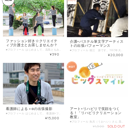
ファッション好き☆クリエイテ
介護×パステル筆文字アーティス
ィブ介護士とお茶しませんか？
トの出張パフォーマンス
■プロフィール はじめまして、高島ともみです。 「Sieg.★（ジーク）」https://sieg918.com/ という会社でクリエイティブディレクターとして介護現場だけでなく、事業所のブランドづくりをしています。 小さい頃から、ファッションが大好きで、休みの日にはおしゃれなカフェめぐりをしたり、ウィンドウショッピングをしたりすることが多く、直感型の性格で、心で感じたことを大切にしています。 ちなみに、好きなブランドは、 ・LIFE‘S https://lifes-203.com/ ・ungrid(アングリッド） https://runway-webstore.com/ungrid/ などです。 訪問介護の現場で約10年働いてますが、 介護現場でも、お洒落でキレイに働ける職場にしたい！ そんな想いから、事業所のユニフォームやロゴデザインなど、 クリエイティブデザイナーとしてお手伝いした経験があります。 いまの事業所は白黒ボーダーユニフォームで、地域の目印になっています＾＾ 「なんかおもしろそう！」って直感で感じた人は、一度オフィスでお茶しましょう！ ファッションのこと、デザインのこと、 ブランドづくり、介護のこと、仕事のこと、 何でも気軽にお茶しながらお話できればと思います。 ■わたしの複業 経験・実績・趣味・特技・好きなことetc 介護士歴 約1０年 ファッション好き歴 約３０年 実績：「Sieg.★（ジーク）」のロゴ・ユニフォーム・office空間など、 企業の想いをカタチにするデザインを総合プロデュース 趣味：岩盤浴、ショッピング、カフェ巡り、犬と戯れること 街歩き時々引きこもり（笑） ■時間内でお話しするテーマ ファッションのこと 家族の介護のこと お仕事のこと アイデア出し デザインのつくり方 ブランドづくり ロゴづくり 印象残るユニフォームデザイン ＊その他、何でも気軽にお話できます ■ こんな人におすすめ オシャレについて気軽に語り合いたい人 デザイン（服、ロゴ、オフィス、空間etc)について相談したい人 デザイン案のアイデア出しをしたい人 ブランディングの方法を知りたい人 介護士の働き方について相談したい人 ご家族の認知症や介護について相談したい人 ■ 当日の流れとスケジュール お茶しながら気軽な雑談形式・・・1時間程度 場所：Sieg.★office （谷町九丁目駅徒歩１分） 本社：〒543-002 大阪市天王寺区上汐3-1-25モリビル4F ゆっくりお茶しながら、お話しましょう。 ■ 調整可能な曜日・時間帯( ＊ 当日のお申し込みはご遠慮ください。 7日前以上の余裕を持った日時で、ご希望日時を３つほどお知らせください。 （送信欄）＝＝＝＝＝＝＝＝＝＝＝＝ 第一希望：●月●日●曜日 ●時●分～●時●分 第二希望：●月●日●曜日 ●時●分～●時●分 第三希望：●月●日●曜日 ●時●分～●時●分 ＝＝＝＝＝＝＝＝＝＝＝＝＝＝＝＝＝
■プロフィール 堀江 游です。1983年大阪市生まれ。両親の「遊び心を大切にしてほしい、ゆとりのある人間になってほしい」という思いから、「遊」と名付けられる。 幼少期より友だちと関わることが一番の楽しみで、名前の通りよく遊ぶが、教師から「学くんじゃなくて、あそぶくん。遊び人」とからかわれ、コンプレックスを持ち、人間関係に悩む。小学生、中学校時代に不登校を経験。 感受性が当時から強く敏感。 大学生時代に始めた介護のボランティアで、徐々に人と関わることが好きになる。その流れで、介護の世界に就職。10数年続けてきたが、介護のサービス以外にも自分のオリジナルで社会に貢献する、自分が本気で突き詰める一芸を求め、33歳の時にアートの世界へ。パステルアートと筆文字アートを学び、パステル筆文字アーティストとして、2018年夏より、始動。定期的にイベントを開催したり、地域のお祭りに出店、介護施設でワークショップを開催する。 游の未来アート http://www.horie-yu.com/gallery-sakuhin/ ■わたしの複業 経験・実績・趣味・特技・好きなことetc 介護福祉士 介護士歴 約13年 パステルアート歴 約2年 筆文字アート歴 約1年 猫好き歴 約4年 ■実績（2020年1月現在） 筆文字パフォーマンス イベント出演 約50件 書き下ろしメッセージ 約500人 ================ ◆介護施設 出張ワークショップ 一覧 デイサービスりんく門真、スマイルケアデイサービス、デイサービスいち、サロン&スポーツピース、ロハスいまざと、高槻荘郡家デイサービスセンター、ポプラ千里園、シニアスクール服部天神、フォーユー堺深阪、瀬戸雅(香川出張)、豊中バル、みずほおおぞら ◆出展一覧 2019年2月 naisyoのアート展 2019年11月 EARTH DIVER cafe & diningにて「3Pieces」グループ展 書家バトル鴉2019出場 （その他出展） 庄内バル、ロハスフェスタ万博、三和ハロウィン、北摂保護猫団体の出店イベント、茨木音楽祭、Wマーケット、東京サマーフェスタ、身内フェス、shotbar Leeバーベキュー大会、福祉交流会Knytaでのイベントパフォーマンス、遊とイトコ ◆パフォーマンスコラボアーティスト 介護士シンガーソングライターかんのめぐみ、介護士シンガーソングライター堤吉輝、もりう、応援ソングライターyu-ka、我楽多アーティストcannan、ピアノ弾き語りYouTuber岸まゆみ、 社会音楽家オッッッッツェ、二段優希、アンコールプロダクションPV出演 ◆会場＆ストリート 天性寺 にゃんころりん レンタルスペースBaisho ひの家ふぇ シェアハウスcase テアトル・ルセロ shotbar Lee Bar & Guesthouse Mond barワッカム Re:ｓ cafebar&sweets リスカフェ cafe pike 金山(路上) 河原町(路上) ■時間内に提供できること ・パステルアートや筆文字のワークショップ ・出張イベント（野外イベント、企業、介護施設等実績多数） ・あなただけのオリジナル筆文字メッセージ作成 （お誕生日、出産祝い、送別会、勇気づけたい人へ） ■ こんな人におすすめ ・誰かに背中を押してもらいたい人 ・自己肯定感を上げたい人 ・盛り上がるライブパフォーマンスを探している ・イベントの満足度を上げたい ・温かみのあるイベントコンテンツを探している人 事前 依頼内容ヒアリング・・・30分～1時間程度 オンラインor対面ご希望の場合は交通費別途 適宜メールも活用しながら情報共有 ヒアリング内容 ・イベント概要 ・いつ、どこで、誰に向けてetc... ・イベントで大切にしていること ・サービスの種類と内容についてのご説明 ＊時間外の追加修正や延長希望の場合はその場でご相談の上、追加でご決済いただきます。 ■ 調整可能な曜日・時間帯( 1000文字以内) ＊ 当日のお申し込みはご遠慮ください。 14日前以上の余裕を持った日時で、ご希望日時を３つほどお知らせください。 （送信欄）＝＝＝＝＝＝＝＝＝＝＝＝ オンラインの打ち合わせ方法 打ち合わせ希望日 第一希望：●月●日●曜日 ●時●分～●時●分 第二希望：●月●日●曜日 ●時●分～●時●分 第三希望：●月●日●曜日 ●時●分～●時●分 イベント日 当日：●月●日●曜日 ●時●分～●時●分 ＝＝＝＝＝＝＝＝＝＝＝＝＝＝＝＝＝ 1回のサービス提供時間 Ａ：実施時間：約10分～１５分 お好みの曲にあわせた大迫力の巨大筆文字パフォーマンス 用紙の大きさはパフォーマンスに応じて３ｍ～１０ｍ幅まで要相談 Ｂ：実施時間：約９０分 「あなたの瞳を見て直感で言葉を産み出します」出張描きおろし あなたの瞳を見て、あなたを感じ取り、 色紙にイメージカラーを色付けし、 メッセージを描き下ろします。 世界にたった一つのあなたへの 応援メッセージを描かせて頂きます。 （10名様分 1人5分ほど）介護施設やイベント出展にて実績多数。 Ｃ：名刺、Ｔシャツ、チラシ等のオリジナルイラスト作成 （作成期間目安：約1週間～＊状況によりご相談） 販促物等に筆文字やパステルアートであたたかみのあるデザインを考えている方におすすめです。
¥390
¥20,000
看護師による＋αの出張撮影
アート×リハビリで笑顔をつく
る！「リハビリクリエーション
■プロフィール はじめまして。 看護師×フォトグラファーの清水と申します。 救急部門に１４年勤務している看護師であり、出張撮影専門フォトグラファーしても活動。さらに初級システムアドミニストレータの（もはや化石化した）資格を持ち、その知識を活かしてWordPressを使ったホームページやLP作成を行っています。 活動名はPrimary Nurse Photographer(プライマリーナースフォトグラファー) 略称はPNP（ピーエヌピー）です。 カメラマンとして活躍してい父親の影響で、昔から写真を撮るのが趣味でした。 数年前、看護師としての目標を見失っていた頃に「趣味を活かして誰かの力になれないか」と考え、父から撮影技術を習いました。 「安心」は笑顔を作る基本です！救急看護師で培った「不測の事態に対応できる力」を撮影に活かし、撮ってよかったと思える写真を提供できるフォトグラファーとして、あらゆる撮影に対応させていただきます。 撮影に関するご希望・ご要望、何でもお申し付けください。 ホームページ：https://primary-nurse-photographer.com/ ■わたしの複業 ・看護師資格 看護師１４年目（救急部門勤務１４年） 救急外来で症状を判断するトリアージナース（JTAS受講済）として活動中。 院外救護資格（JPTEC・PBEC）のインストラクターとして、救命士の方々への指導も。 呼吸療法認定士として、酸素療法にも精通。 ・フォトグラファー ポートレート、イベント、成人式前撮り、七五三、旅行撮影などの出張撮影がメイン。 イベントでは待機看護師＋フォトグラファーとしても活動。 ※看護師常勤勤務の傍らで撮影しており、撮影件数は少なめです。 ・ホームページ、LP作成 撮影した写真を用いたホームページ・LP作成も承ります。 作成するページのイメージを固めてから写真を撮影しますので、統一感のあるページをご提供いたします。 ■時間内に提供できること ◆写真撮影 ・出張撮影 ご希望の場所へ出張し、撮影を行います。 写真は編集（Photoshop Lightroomを使用）で調整後、画像共有サイト経由でご提供します。 ・看護業務付き撮影 身体サポートをしながらの撮影、待機看護師業務を行いながらの撮影など… 撮影に看護業務という＋αを付けてご提供します。 ※医療処置が必要な場合は、医師の指示書が必要になりますので、ご相談ください。 ・リクルートを目的とした医療系企業・病院・施設の撮影 医療者目線で「こんな所で働いてみたい」と思える写真を撮影します。 SNSやホームページなどでご活用ください。 ■ こんな人におすすめ ・ポートレートなど、自分では撮影できない写真が欲しい ・病気などの理由で旅行や外出を諦めていた ・体調を崩しやすく外出先での撮影が不安 ・イベントにおける撮影（待機看護師とカメラマンの両方が欲しい） ・撮影におまけがあると嬉しい（健康相談をお付けできます） ・看護師募集の写真が欲しい ■ 当日の流れとスケジュール ◆出張撮影のみ（６０分〜 時間延長可能） １．挨拶と自己紹介 ２．撮影の流れを説明 ３．お時間内で撮影 ４．写真は編集後、画像共有サイト経由でご提供 （ご希望があればプリントも承ります） ※撮影ご希望時間分の購入をお願いします。 例）３時間撮影＝購入個数を「×３」でご購入ください。 ◆看護業務付き撮影 内容によって異なりますので、まずはご相談となります。 ■ 調整可能な曜日・時間帯 病院勤務を行っているため、毎月対応可能日が異なります。 ◆出張撮影・看護業務付き撮影 ご希望日時と撮影場所を３つほどお知らせください。 撮影内容（プロフィール用が欲しい、イベント撮影など）もお伝えいただけると助かります。 ※２ヶ月以上先のご予定であれば、確実に撮影対応いたします。 ※看護業務付きの場合は事前打ち合わせ必須となりますので、よろしくお願いします。 ■ オンライン対応について ・各種ご相談につきましては、FaceTime・Skype・ZOOMによる通話やメールなどで対応いたします。 ■1回のサービス提供時間 1時間/回 ■サービス提供エリア 主に関東近辺（JR近郊路線図範囲内）になりますが、交通費を別途いただければ全国どちらでも対応いたします。
教室」
¥15,000
■プロフィール 魚兵（うおへい）さん 高校の時に美術科でデッサン、彫刻、アクリル画、水彩、油絵など、美術関係を経験した後、 美術×○○で仕事ができないか考えていたところ、アートセラピーのことを知り、作業療法士になりました。 精神科病院、介護施設で働いた後、フリーランスとして、就労支援事業所、介護施設、地域のこども会などでアート×リハビリのワークショップを開催！ これまで述べ約50回、300名以上の方にアートを通じたコミュニケーションの機会を提供してきました。 作業療法士のリハビリの視点と、アート芸術の素晴らしさをかけあわせて、 「笑顔」と「コミュニケーション」を「クリエイト」していきたいと思います。 リハビリクリエーション「ビッグスマイル」 https://www.facebook.com/yuya.masuda.944 ■わたしの複業 ①作業療法士歴9年目 精神科病院約2年、老人保健施設約4年、フリーランス歴約3年 ②アート活動歴5年 生け花、デッサン、彫刻、アクリル画、水彩、油絵、パステルアート、ちぎり絵、イラスト 最近の一押しコンテンツ：絵がうまくなる教室、ピクセルアート、張り子 ③小物づくり歴14年 刺繍、ミニチュアなどつくること全般大好きです！ ■時間内に提供できること 下記のようなミニ教室を開催します。 （ページ上部の画像で風景がみれます） ・パステルアート ・ピクセルアート ・タイルモザイク ・絵がうまくなる教室 （鉛筆、水彩、油絵、デッサンなどリクエストの応じます。） ・張り子 ・ちぎり絵 ・大人のぬり絵 ■ こんな人におすすめ 初心者大歓迎！ どなたでもご参加可能なイベントです。 お子様連れ、車いすの方もOKです。 楽しく芸術やデザイン、小物づくりをやってみたい！という方は気軽にご連絡ください。 ■ 当日の流れとスケジュール 内容に応じて個別でご相談 ■ 調整可能な曜日・時間帯 お仕事の調整上、 できましたら1ヶ月以上前の余裕を持った日時で、ご希望日時をお知らせください。 （送信欄）＝＝＝＝＝＝＝＝＝＝＝＝ 第一希望：●月●日●曜日 ●時●分～●時●分 第二希望：●月●日●曜日 ●時●分～●時●分 第三希望：●月●日●曜日 ●時●分～●時●分 ＝＝＝＝＝＝＝＝＝＝＝＝＝＝＝＝＝ ■ 1回のサービス提供時間 約60分 ■サービス提供エリア 主に関西圏ですが、交通費別途いただければ全国各地OKです。
¥1,500
SOLD OUT