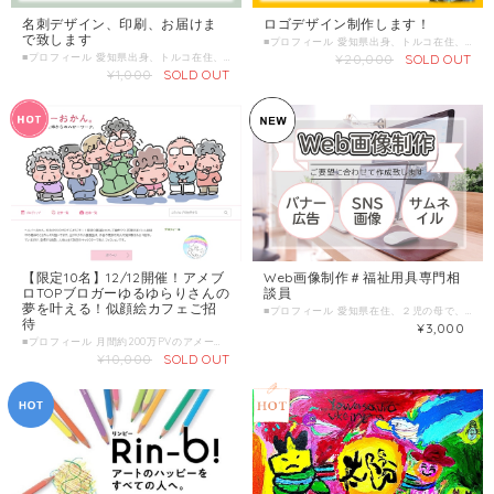
名刺デザイン、印刷、お届けま
ロゴデザイン制作します！
で致します
■プロフィール 愛知県出身、トルコ在住、フリーランスの戸田と申します。 仕事柄、介護や福祉に携わるデザインをすることが増えてきて、また、そのご縁でじぶんはけんさんを知ることが出来、もっとこの業界に関連した方とお仕事が出来たら楽しいと思い登録させていただきました。 現在は、身内の事情で海外に来ていますが、zoom等のオンラインで色んな方とお話させていただく事があり、学び多く楽しく過ごせる今に感謝しています。 ホームページの制作事業を開始してから、自分自身ロゴや名刺など、他の事もご依頼頂けるようになりました。 まだまだ未熟で、私自身日々勉強が必要ですので、気軽に何でもご相談頂けると嬉しいです。 ■わたしの複業 ①Web制作 ホームページ制作、オンラインショップ構築、ロゴ・名刺デザイン、サムネイル・フライヤー制作等、紙媒体のデザインも行います。 ②看護師 回復期リハビリ病院で3年、 在宅施設で１年程、勤務しておりました。 ③個人事業での経理 飲食店、建設業、フリーランスとしての自分自身の経理作業を確定申告まで経験しました。 また、それを活かして介護施設では経理事務も担当させて頂きました。簿記３級。 ④趣味・特技：スノーボード １０年程趣味でやっており、それをきっかけにカナダのウィスラーというところへ行き、桁違いのサイズの山に大変驚きました。 夏は、ウェイクボードもやります。 ■時間内に提供できること ①ロゴデザイン（納得の行くまで修正可能） ②屋号やロゴデザインについてのご相談 ■こんな人におすすめ ・こだわった納得のいくロゴを作りたい方 ・新規で事業を立ち上げて会社名や屋号が決まっている方 ・ロゴと名刺を一緒に作ってしまいたい方 ・複業の道を増やし、屋号を作りたい方 ・ロゴを自分で作りたいけどどうやれば良いか分からない方 ■当日の流れとスケジュール １. ご挨拶 ２. ヒアリング(30分程度) ３. ２パターンロゴをご提案(1週間以内) ４. 修正のご要望を伺い、完成させます。 ５. ロゴデータ、ガイドラインお渡し ６. ご希望があれば名刺デザインもオプションでご用意しております。 ■ 調整可能な曜日・時間帯 曜日に関わらず、14時以降 ＊ 当日のお申し込みはご遠慮ください。 3日前以上の余裕を持った日時で、ご希望日時を３つほどお知らせください。 （送信欄）＝＝＝＝＝＝＝＝＝＝＝＝ 第一希望： 月 日 曜日 時 分～ 時 分 第二希望： 月 日 曜日 時 分～ 時 分 第三希望： 月 日 曜日 時 分～ 時 分 ＝＝＝＝＝＝＝＝＝＝＝＝＝＝＝＝＝ ・まずは、zoomなどでお話できればと思います。 ■オンライン対応について ZOOMやLINE, Facebookメッセンジャー,Skypeにて対応可能です。 ■販売方式 単発販売 ■単発販売の場合 販売金額:20000円/回 サービス提供時間:30分/回 ■販売に関する備考 サービス提供時間は、初回ヒアリングを目安に記載しております。 ご相談や修正の為のコンタクトなどは、何度でもご連絡頂けます。 ■サービス提供エリア オンラインで打ち合わせが可能であれば全国各地可能です。
■プロフィール 愛知県出身、トルコ在住、看護師フリーランスの戸田と申します。 仕事柄、介護や福祉に携わるデザインをすることが増えてきて、また、そのご縁でじぶんはけんさんを知ることが出来、もっとこの業界に関連した方とお仕事が出来たら楽しいと思い登録させていただきました。 現在は、身内の事情で海外に来ていますが、zoom等のオンラインで色んな方とお話させていただく事があり、学び多く楽しく過ごせる今に感謝しています。 ホームページの制作事業を開始してから、自分自身ロゴや名刺など、他の事もご依頼頂けるようになりました。 まだまだ未熟で、私自身日々勉強が必要ですので、気軽に何でもご相談頂けると嬉しいです。 ■わたしの複業 ①Web制作 ホームページ制作、オンラインショップ構築、ロゴ・名刺デザイン、サムネイル・フライヤー制作等、紙媒体のデザインも行います。 ②看護師 回復期リハビリ病院で3年、 在宅施設で１年程、勤務しておりました。 ③個人事業での経理 飲食店、建設業、フリーランスとしての自分自身の経理作業を確定申告まで経験しました。 また、それを活かして介護施設では経理事務も担当させて頂きました。簿記３級。 ④趣味・特技：スノーボード １０年程趣味でやっており、それをきっかけにカナダのウィスラーというところへ行き、桁違いのサイズの山に大変驚きました。 夏は、ウェイクボードもやります。 ■時間内に提供できること ・名刺デザイン ・印刷会社へデータの入稿代行 また、こういった事をきっかけに、出逢った方とのご縁を大切にしていきたいと考えております。 デザイン以外のことについてもお気軽にお話いただけると嬉しいです。 ■こんな人におすすめ ・これから起業される方 ・現在の企業のイメージを変えたい方 ・企業のイメージを定着させたい方 ・個人の方 シンプルでモダン、かつ分かりやすく見やすい名刺が欲しいという方にはより満足していただけると思います。 もちろんカッコイイ、かわいい系やポップなデザインも制作可能です。 仕上がりイメージが明確でない方、どんなデザインにしていいかわからない方も丁寧にヒアリングをすることで仕上がりイメージが見えてきます。 些細なことでも構いません。 お気軽にご相談くださいませ。 ■当日の流れとスケジュール １、ヒアリング（30分程度） ２、デザイン３パターンご提案( 5日以内 ） ３、選んだ案の細かい部分修正 ４、最終確認 ５、印刷会社へのデータ入稿代行（希望の方のみ） ６、データお渡し or 現物お届け ■調整可能な曜日・時間帯 曜日に関わらず、14時以降24時まで ＊ 当日のお申し込みはご遠慮ください。 3日前以上の余裕を持った日時で、ご希望日時を３つほどお知らせください。 （送信欄）＝＝＝＝＝＝＝＝＝＝＝＝ 第一希望： 月 日 曜日 時 分～ 時 分 第二希望： 月 日 曜日 時 分～ 時 分 第三希望： 月 日 曜日 時 分～ 時 分 ＝＝＝＝＝＝＝＝＝＝＝＝＝＝＝＝＝ まずは、zoomなどでお話できればと思います。 ■オンライン対応について ZOOM LINE Gmail Skype Facebookメッセンジャーにて対応可能です。 ■販売金額:1000円/回 ■1回のサービス提供時間 30時間/回 ■販売に関する備考 サービス提供時間は、初回ヒアリングを目安に記載しております。 ご相談や修正の為のコンタクトなどは、何度でもご連絡頂けます。 印刷も希望される場合は印刷＋送料が別途かかります。 ■サービス提供エリア オンラインで打ち合わせが可能であれば全国各地可能です。
¥20,000
SOLD OUT
¥1,000
SOLD OUT
【限定10名】12/12開催！アメブ
Web画像制作＃福祉用具専門相
ロTOPブロガーゆるゆらりさんの
談員
夢を叶える！似顔絵カフェご招
■プロフィール 愛知県在住、２児の母で、福祉用具専門相談員６年目になります。 現在育児休暇中で子育て、福祉用具、Webと奮闘中です！ WebやSNSが好きで、「裏側を知りたい！」から、Webデザインの仕事に興味を持ち、複業として活動中です。 ▷福祉用具 小さな福祉用具貸与事業所ですが、「褥瘡、拘縮、排泄」と課題を持って取り組んでおります。 〜取得資格〜 福祉用具専門相談員 おむつフィッター２級 リフトインストラクター下級 ▷Webデザイン Web制作やネット通販サイト（Shopify）構築、動画編集なども可能です。 〜取得資格〜 ITパスポート ■わたしの複業 ▷福祉用具専門相談員 ・福祉用具レンタル、販売 ▷Webデザイン ・Web制作 ・CMS導入（WordPress、Shopify） ・画像作成（バナー、SNS画像作成など） ・動画編集 ▷特技【柔道】 小学１年生から大学まで続け、参段取得 県大会優勝（高校生のとき） ■時間内に提供できること Web画像制作 ▷SNS画像（FacebookやTwitterのヘッダー、Instagramの投稿画像） ▷バナー広告 ▷YouTubeサムネイル ▷LINEリッチメニュー ▷Webで使いたい画像 *バナー1点3000円 ■ こんな人におすすめ ・Webの画像を作りたい ・TwitterやFacebookのヘッダー画像作ってほしい ・YouTubeのサムネイルを作ってほしい ・公式LINEのリッチメニュー作ってほしい ・バナー広告、Webサイトで使用する画像がほしい などなど、ご要望があれば承ります！ ■ 当日の流れとスケジュール 1 簡単にお互い自己紹介 2 内容ヒアリング 3 作成納期・スケジュールすり合わせ 4 画像納品 ■ 調整可能な曜日・時間帯 平日 AM９時～PM15時 （他の時間帯ご希望の場合調整しますのでお気軽にご相談ください） ＊ 当日のお申し込みはご遠慮ください。 ７日前以上の余裕を持った日時で、ご希望日時を３つほどお知らせください。 （送信欄）＝＝＝＝＝＝＝＝＝＝＝＝ 第一希望：●月●日●曜日 ●時●分～●時●分 第二希望：●月●日●曜日 ●時●分～●時●分 第三希望：●月●日●曜日 ●時●分～●時●分 ＝＝＝＝＝＝＝＝＝＝＝＝＝＝＝＝＝ ▷基本面談可能です ■オンライン対応について ZOOM Facebookメッセンジャー ChatWork Slack Gmail にて対応可能です。
待
¥3,000
■プロフィール 月間約200万PVのアメーバブログの公式トップブロガーで、「ヘルパーおかん。アラフィフ専業主婦からのハローワーク。」を運営しています。 専業主婦50歳から介護の仕事へ挑戦し、作者や複数の知人の実体験をもとに漫画を創作しています。 ブログを書籍化した「アラフィフでヘルパーはじめました」は介護にかかわっている多くの人から感共を得ている。 ・アメーバブログURL：https://ameblo.jp/sakurakappa2007/ ・Instagram：https://www.instagram.com/yurariyuru2/ ・書籍：アラフィフでヘルパーはじめました /ＫＡＤＯＫＡＷＡ/ゆるゆらり https://amzn.to/2UfGLFi ■わたしの複業 介護福祉士 漫画家 ブログ ■ こんな人におすすめ 家族の介護に疲れている 嫁姑問題に悩んでいる なんでもいいから聞いてほしい。 似顔絵を描いてほしい などなど、ご相談くださいませ。 ■ 当日の流れとスケジュール 12月12日土曜19時～20時開催 オンライン似顔絵カフェ 【先着10名】 1万円 手描きの応援メッセージ＆似顔絵（色付き） ＊事前にお写真をメールで送信いただき、当日お披露目します （似顔絵は後日送付） ■オンライン ZOOMにて開催します。
¥10,000
SOLD OUT