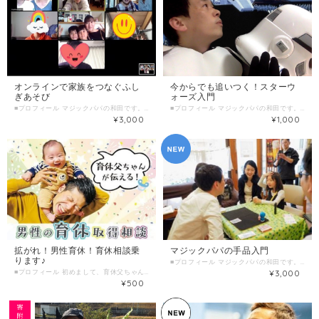
オンラインで家族をつなぐふし
今からでも追いつく！スターウ
ぎあそび
ォーズ入門
■プロフィール マジックパパの和田です。１０歳からマジックを始めて、２０歳の時に手品グッズの実演販売アルバイトで売り上げNo1になりました。子育て支援ＮＰＯの代表、保育園園長を経てマジックパパとして沢山の子どもと遊ぶ活動を全国で行っています。 コロナ緊急事態宣言中にオンラインで発信した活動が新聞などにとりあげられ、活動への参加者からも好評でした。この商品では、未就学児とその保護者の家族をつないで不思議な遊びをして過ごします。一度お伝えした遊びは長く楽しんでいただけます。 友達同士で参加くださるもよし、祖父母のお家とつなぐもよし。家族の楽しい時間を増やします。 ■わたしの複業 テレビ報道カメラマン→主夫→ＮＰＯ代表→保育園園長→マジックパパ。 １０年間で５００回の子育て講座、親子イベントに登壇。 特技はマジック。宗教はスターウォーズ 。 YouTubeでおしゃべり動画1000ノックに挑戦中。 ■時間内に提供できること 未就学児とその保護者と遊びます。友達同士でつなぐもよし、祖父母のお家とつなぐもよし。 子どもはもちろん大人、祖父母も一緒に遊べる不思議な遊びを楽しみながら紹介します。 画面を通してこれだけ遊べるとは！子どもってこういうことが楽しいんだ！！ 発見がいっぱいのプログラム。一度覚えた遊びは長く楽しめます。 画面を通して友達同士の交流、祖父母と孫の交流のネタを増やします♪ ■こんな人におすすめ １ 離れた友達家庭と交流したい人 ２ 祖父母と孫の交流の機会を作りたい人 ３ 未就学児が喜ぶ遊びを知りたい人 ４ 家で子どもを発散させたい人 ５ 子どもともっと仲良くなりたい人 ■当日の流れとスケジュール １ 軽く自己紹介 ２ 身体あそび ３ タオルあそび ４ 古紙（いらない紙）あそび ５ 子どもが伸びる３つのポイント ■調整可能な曜日・時間帯 不定期で仕事や活動をしております。ご希望の候補日を３つ程度教えてください。 日によって小学校の放課後時間などで対応可能です。夜２０時からでしたらほぼ全日対応可能です。 希望日の１週間前までにはご連絡ください。 （送信欄）＝＝＝＝＝＝＝＝＝＝＝＝ 第一希望：●月●日●曜日 ●時●分～●時●分 第二希望：●月●日●曜日 ●時●分～●時●分 第三希望：●月●日●曜日 ●時●分～●時●分 ＝＝＝＝＝＝＝＝＝＝＝＝＝＝＝＝＝ ■オンライン対応について オンライン用の商品です。参加できる家庭数１家庭から最大５家庭です。代表者がお申し込みください。 ZOOMで対応可能です。スマホの小さい画面よりも、パソコンもしくはタブレットの大きめの画面がおすすめです。 遊び道具は事前にお知らせしますので各ご家庭でご準備お願いします。 ■販売金額: 3000円/回 サービス提供時間:60分/回 ■サービス提供エリア 詳細 オンラインのみ。 日本語なら全世界可能
■プロフィール マジックパパの和田です。 １０歳でスターウォーズに出会って３６年、スターウォーズを宗教として育つ。 新婚旅行もサンフランシスコでのスターウォーズ鑑賞とルーカスフィルム聖地巡礼。全く興味のない妻に付き合ってもらう。 毎年の地元ハロウィンでは帝国軍兵士になって子どものパレードを警護。「小さいベイダーがいる」と噂になる。 スターウォーズ鑑賞回数延べ１００回以上。 ▼著書【人生に効く！スターウォーズ】 https://www.amazon.co.jp/%E5%92%8C%E7%94%B0%E3%81%AE%E3%82%8A%E3%81%82%E3%81%8D/e/B073SS8QCV/ref=dp_byline_cont_pop_ebooks_1 ■わたしの複業 特撮オタク→自主映画監督→テレビ報道カメラマン→主夫→ＮＰＯ代表→保育園園長→マジックパパ。 １０年間で５００回の子育て講座、親子イベントに登壇。 特技はマジック。宗教はスターウォーズ 。 YouTubeでおしゃべり動画1000ノックに挑戦中。 https://www.youtube.com/user/nori7368 ■時間内に提供できること スターウォーズへの入門を優しくレクチャーします。 スターウォーズの歴史、スターウォーズに影響を与えたカルチャー、初代オタク世代の映画の楽しみ方まで。 スターウォーズは文明の理解にも、行動変容にも役立ちます。 哲学であり宗教であり、人の生きる指針になるスターウォーズとの付き合い方を具体的にお伝えします。 ■ こんな人におすすめ 面白い映画を探している人も面白い映画を探していない人も。 人生に悩んでいる人も人生に悩んでいない人も。 スターウォーズに興味のある人もスターウォーズに興味のない人も。 つまり全人類。 ■ 当日の流れとスケジュール １ 自己紹介 ２ スターウォーズ経験ヒアリング ３ スターウォーズとの付き合い方レクチャー ４ スターウォーズから得られるもの（経験に合わせて） ■ 調整可能な曜日・時間帯 不定期で仕事や活動をしております。ご希望の候補日を３つ程度教えてください。 日によって小学校の放課後時間などで対応可能です。夜２０時からでしたらほぼ全日対応可能です。 希望日の１週間前までにはご連絡ください。 （送信欄）＝＝＝＝＝＝＝＝＝＝＝＝ 第一希望：●月●日●曜日 ●時●分～●時●分 第二希望：●月●日●曜日 ●時●分～●時●分 第三希望：●月●日●曜日 ●時●分～●時●分 ＝＝＝＝＝＝＝＝＝＝＝＝＝＝＝＝＝ ■オンライン対応について 感染症対策やお互いのスケジュール調整のしやすさを勘案して、オンラインを推奨いたします。 ZOOMで対応可能です。 ■販売金額: 1000円/回 ■1回のサービス提供時間 1時間/回 オンライン推奨 日本語なら全世界可能
¥3,000
¥1,000
拡がれ！男性育休！育休相談乗
マジックパパの手品入門
ります♪
■プロフィール マジックパパの和田です。１０歳からマジックを始めて、２０歳の時に手品グッズの実演販売アルバイトで売り上げNo1になりました。娘の保育園で子ども向けのマジックをしたのをきっかけに、今は関西のあちこちでパジック！（＝パパのマジック）講座を開催しています。 主夫として子育てと保育士資格とマジックパパ活動の経験を活かして、親子で楽しめるマジックをわかりやすくレクチャーします。 親子でマジシャンになって、人をビックリ喜ばせてあげましょう！ ■わたしの複業 テレビ報道カメラマン→主夫→ＮＰＯ代表→保育園園長→マジックパパ。 １０年間で５００回の子育て講座、親子イベントに登壇。 特技はマジック。宗教はスターウォーズ 。 ▼YouTubeでおしゃべり動画1000ノックに挑戦中。 https://www.youtube.com/user/nori7368 ▼著書 続・主夫業のススメ: 夫婦間の橋渡しをするコラム４４ オタク主夫、ＰＴＡ会長になる: パパと世間をつなぐコラム４８ https://www.amazon.co.jp/%E5%92%8C%E7%94%B0%E3%81%AE%E3%82%8A%E3%81%82%E3%81%8D/e/B073SS8QCV/ref=dp_byline_cont_pop_ebooks_1 ■時間内に提供できること 小学生から大人、そして高齢者まで楽しめるマジック教室です。 誰もがマスターできる入門マジックを３つ、レクチャーします。 保育園、幼稚園、小学校でのお楽しみ会はもちろん、高齢者施設のレクリエーションでも喜んでもらえるマジックです。 使うものは日用品やトランプなど身近にあるものだけ。 マジックのタネだけじゃなくって演じ方、お客さんに喜んでもらう方法まで丁寧にお伝えします。 マジックパパの３６年のマジック経験を６０分にギュッと濃縮して伝授します。 ■ こんな人におすすめ １ 人を喜ばせたい人 ２ 自分の特技を作りたい人 ３ 人気者になりたい人 ４ 魔法使いになりたい人 ５ マジックパパになりたい人 ■ 当日の流れとスケジュール １ 自己紹介 ２ 入門マジック ３ 応用マジック ４ マジック工作 ５ マジックで人を喜ばせるコツ ■ 調整可能な曜日・時間帯 不定期で仕事や活動をしております。ご希望の候補日を３つ程度教えてください。 日によって小学校の放課後時間などで対応可能です。夜２０時からでしたらほぼ全日対応可能です。 希望日の１週間前までにはご連絡ください。 （送信欄）＝＝＝＝＝＝＝＝＝＝＝＝ 第一希望：●月●日●曜日 ●時●分～●時●分 第二希望：●月●日●曜日 ●時●分～●時●分 第三希望：●月●日●曜日 ●時●分～●時●分 ＝＝＝＝＝＝＝＝＝＝＝＝＝＝＝＝＝ ■ オンライン対応について 感染症対策やお互いのスケジュール調整のしやすさを勘案して、オンラインを推奨いたします。 ZOOMで対応可能です。スマホの小さい画面よりも、パソコンもしくはタブレットの大きめの画面がおすすめです。 マジック道具（日用品やトランプ）は事前にお知らせしますので自身でご準備お願いします。 ■販売金額: 3000円/回 ■1回のサービス提供時間 1時間/回 ■販売に関する備考 マジック道具（トランプ、割り箸、コインなどマジックの種類で異なります）を自身でご準備お願いします。 ■サービス提供エリア オンライン可・日本語なら全世界可能
■プロフィール 初めまして、育休父ちゃん"もとかつ"です♪現在、育休中（R３.4月まで）の一児の父ちゃんです。 普段は介護施設の施設責任者として勤務しています。今回は会社初の男性育休取得を経験した身として、今までの経緯や経験を皆さんにお伝え出来ればと思い、「じぶんはけん」に登録しました！ 私の周りでも、 「育休を取りたいけど、会社に取れる体制が整っていない」 「人が足りてないから、育休を取れる雰囲気じゃない」 「育休取ったら収入が減って生活が不安になる」 など様々な悩みを聞きます。実際私も、自分が取得するまでは同じような悩みを持っていましたが、一つ一つ周りの人たちと相談しながら解決し、会社初の男性育休の取得に至りました。 育休に関する素朴な相談から実際に取得するために取り組むことなど、自分自身の体験を踏まえて相談に乗らせていただきます。 ぜひ、育休に関心がある方の少しでもお手伝いになれればと思います。 お気軽になんでもご相談ください♪もちろん、育休に関する愚痴などもお聞きしますよ♪ noteブログ：育休父ちゃん"もとかつ" https://note.com/motokatsu56 ■わたしの複業 ①理学療法士歴9年 病院３年 特養での機能訓練指導員１年半 老健でのリハビリ業務２年 地域密着通所介護の機能訓練サポート２年 ②施設責任者歴２年 ③子育て（父ちゃん）歴３ヶ月（現在、育休中） ④ツーリング２年 嫁ちゃんと共通の趣味でスタートしました。 ■時間内に提供できること 育休取得に至った体験談をお話します 育休取得に向けたアクションプラン相談 育休制度に関する情報提供 新米父ちゃんが教える嫁ちゃんとのコミュニケーションのコツ 育児をスタートするとき心得 妊娠中の嫁ちゃんのサポートの仕方 ■ こんな人におすすめ 育休に興味・関心がある方 育休を取りたいけど、どういう行動をしたらいいか悩んでいる方 現場で育休取得を促したい管理者さん・経営者さん 嫁ちゃんとのコミュニケーションをより良くしたい方 妊娠中の嫁ちゃんのサポート方法が気になる方 育休の実体験話を聞きたい方 ■ 当日の流れとスケジュール 当日の流れとスケジュール（60分） 1簡単にお互い自己紹介 2相談内容ヒアリング（事前に相談内容が決まっている方はお伝えください） 3お話ししながら質問にお答えします 4時間が来たら終了 ＊延長希望な場合はその場でご相談の上、ご決済いただきます。 ■ 調整可能な曜日・時間帯 平 日 21時以降 土 曜 21時以降 日 曜 終日 祝 日 21時以降 上記で難しい場合は調整可能な時間帯もございますので気軽にお問い合わせ下さい。 ■■オンライン対応について ZOOMやLINE, Facebookメッセンジャーにて対応可能です。 ■単発販売の場合 販売金額:500円/回 ■1回のサービス提供時間 1時間/回 ■オンライン対応可能 その他、適宜対応いたします
¥3,000
¥500