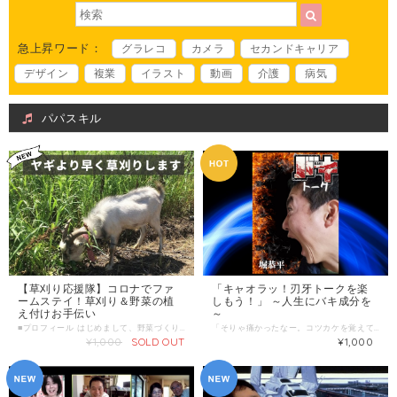
急上昇ワード：
グラレコ
カメラ
セカンドキャリア
デザイン
複業
イラスト
動画
介護
病気
パパスキル
【草刈り応援隊】コロナでファ
「キャオラッ！刃牙トークを楽
ームステイ！草刈り＆野菜の植
しもう！」 ～人生にバキ成分を
え付けお手伝い
～
■プロフィール はじめまして、野菜づくりがライフワークの３児のパパのナカニシです。 医療介護福祉のスキルシェアサービス「じぶんはけん」創業メンバーで、 運営者でありながら、自分自身がユーザーとして活動しています。 長女が生まれからすぐ、趣味で野菜作りをはじめ、無農薬の野菜作り約１０年。 複業で農園アドバイザーをするなど、農ある人生を歩んでいます。 生まれた年：1981年生 ３児の父 長女、長男、次男 仕事：1.百姓（百の仕事をする人） 2.医療・介護・福祉事業所の人事広報 3.人生相談・働き方相談 得意なこと：相談にのること、小さな生業をつくること 苦手なこと：見返りを求められる親切 40代のコンセプト：土をつくり、笑顔をつくり、仕事をつくり、まちをつくる。 これからの夢、目標 当たり前の日常を大事に生きる 日本一おもろい駄菓子屋を家族経営 長女の結婚式でおもいっきり泣く 長男、次男が成人したら酒を酌み交わす 家族のお米と野菜の自給率80％ （草刈り応援隊について） これから野菜作りを始める人、 草刈りやってもらいたいけど手が回ってない人、 日程調整に限りがありますが、草刈りや植え付けのお手伝いします。 ＊草刈り機、刈払機（チップソー、ビニール、どちらも可）、ガソリン、鍬等の道具類はご準備ください。 ＊日程により実施できない場合があります。 ＊危険性が伴う場所はお断りする場合があります。 ＊交通費は商品代と別途、実施時に実費ご請求 ＊水分とお弁当いただけるとさらに力を発揮します。 ◆わたしの複業 野菜作り歴11年 有機無農薬の野菜作りを体験農園ではじめ、野菜作りのアドバイザー歴６年 ■提供できること 草刈り、畝たて、野菜作りのアドバイスやサポート ■ 調整可能な曜日・時間帯 土日祝がメイン（平日応相談） 下記複数希望日記載ください。 （備考に記載ください） 第一希望：●月●日●曜日 ●時●分～●時●分 第二希望：●月●日●曜日 ●時●分～●時●分 第三希望：●月●日●曜日 ●時●分～●時●分
「そりゃ痛かったなー。コツカケを覚えてたら良かったのになぁ」 「えーっと、ここの公式は、握力×スピード×体重＝破壊力で良かったっけ？」 「僕は5分間の無呼吸運動が可能なので、何とかなると思います」 「山本さん、っていうと、あのバランスの良い山本選手？」 「太ってるって、ビスケット・オリバの彼女みたいな？」 こんなジョークを言って、「？」という顔をされたこと、ありますよね。 「日本人なら刃牙くらい読んどけ！」と言いたいところをグッとこらえ、 愛想笑いでごまかした、そんなあなたの気持ち、分かります。 こんなに面白い作品で、こんなに（ネットで）話題になってるのに、 おかしい、周りに刃牙トークをできる人が居ない！ そんなあなたの悩みにお応えします。 一緒に、バキ成分を補充しましょう。 ■プロフィール 幼少より漫画に親しみ、毎週のようにグラップラー刃牙を始めとした漫画作品のついての論議を仲間たちと繰り広げる青春を過ごす。 現在はNPO法人ファザーリングジャパン関西メンバーとして、父親が父親であることを誇りにし、「笑ろてるパパ」を増やすため、日々活動を続けている。 ▼NPO法人ファザーリングジャパン関西 https://fjkansai.jp/ ■ 調整可能な曜日・時間帯 ご希望の候補日を３つ程度教えてください。 日中は仕事、休日は家族と出かけていることが多いので、 21時以降の時間帯が望ましいです。 希望日の１週間前までにはご連絡ください。 （送信欄）＝＝＝＝＝＝＝＝＝＝＝＝ 第一希望：●月●日●曜日 ●時●分～●時●分 第二希望：●月●日●曜日 ●時●分～●時●分 第三希望：●月●日●曜日 ●時●分～●時●分 ＝＝＝＝＝＝＝＝＝＝＝＝＝＝＝＝＝
¥1,000
SOLD OUT
¥1,000