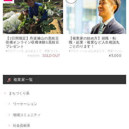
【2日間限定】丹波篠山の黒枝豆
【複業家の始め方】就職・転
収穫オンライン収穫体験&黒枝豆
職・起業・複業など人生相談丸
プレゼント
ごとのります！
■プロフィール はじめまして、野菜づくりがライフワークの３児のパパ起業家、ワーシャル代表のナカニシです。 医療介護福祉のスキルシェアサービス「じぶんはけん」を運営しています。 長女が生まれからすぐ、趣味で野菜作りをはじめ、今は複業として農園アドバイザーをするなど、農を通じた子育てや食に関わる活動を行っています。 生まれた年：1981年生 家族構成：妻、長女、長男、次男 仕事：1.百姓 2.医療・介護人事 3.人生相談・働き方相談 得意分野：野菜をつくること、小さな仕事をつくること モットー：土をつくり、野菜をつくり、笑顔つくり、家族をつくる。 これからの夢、目標 日本一おもしろい駄菓子屋計画 長女の結婚式でおもいっきり泣く 長男、次男と酒を飲む 家族でお米と野菜の自給率80％ 今回は2日間限定で、 私が10年ほどお付き合いのある丹波篠山市の集落で毎年10月に収穫できるブランド食材「黒枝豆の収穫をオンラインで体験し、そのままご自宅へ送付するプレゼント企画」をお試しで実施します。 先着10名限定ですが、黒枝豆の畑の臨場感と生産者の生の声をお届けすることで、 食卓と生産地をつなぐことが目的です。 *今回の販売金額は決済手数料を差し引いて全額生産者の方へお渡しします。 2020年10月18日（日）10:30-11:00（現地生配信） 2020年10月25日（日）10:30-11:00（現地生配信） ＊ZOOMにて配信 ◆わたしの複業 野菜作り歴10年 有機無農薬の野菜作りを体験農園ではじめ、現在野菜作りのアドバイザーも行う ■提供できること 黒枝豆５００ｇ×２袋 ＆ オンライン収穫体験 ＊翌日常温で発送いたします。 ＊送料、箱代込みの値段です。 ■ こんな人におすすめ ・美味しい黒枝豆を食べたい人 ・生産者とつながりたい人 ZOOM 参照URL https://zoom.us/jp-jp/meetings.html
■プロフィール はじめまして、野菜づくりがライフワーク！ ３児のパパ起業家、ワーシャル代表のナカニシです。 元上場企業のキャリアコンサルタントとして、一般職種から医療系人材まで、約１０年間キャリア相談及び、法人採用サポートに従事し、「働き方」＝「生き方」を応援したいと考え、社団法人ワーシャル設立して7年目。 「①個人②企業③社会が3方良し」の「社会的複業」という働き方を実践しながら、 「ジブンゴトで面白くする」医療・介護・福祉業界の働き方改革を実施しています。 わたしはこれまで、キャリアアドバイザーとして、 約４０００人の方の就職・転職、働き方や人生の相談にのってきました。 自分自身の「働き方＝生き方」を見直すきっかけとして、 私の場合は、子どもが生まれるたびにキャリアチェンジをしてきており、 １人目が生まれた時 → 飲食業界から人材ビジネス業界へ転職 （それまでに50職種を掛け持ちで経験） ２人目が生まれた時 → 人材ビジネス業界のベンチャーへ転職 ３人目が生まれた時 → 起業 「働き方」で一貫して決めているテーマは、 「働くを楽しむプロになる」こと。 それを実現できる働き方が【複業】です。 あなたらしさの価値観と強みを引き出し、「複業の始め方」を見つけるきっかけになればと思います。 ■わたしの複業 （経験・実績・趣味・特技・好きなことetc） ①働き方相談歴13年 医療・介護・福祉から一般職種までこれまで約４０００人の方の働き方相談にのる。 新卒の就活から転職活動、起業相談や人生相談まで。 35歳で、じぶんの天職は「相談にのること」と気づく。 ②野菜作り歴10年 有機無農薬の野菜作りを体験農園ではじめ、現在野菜作りのアドバイザーも行う ③起業歴7年 社団法人の代表理事として、ソーシャルとビジネスの融合に取り組む。 ④複業歴20年 フリーターで常に4つ以上の仕事を掛け持ちし、TOAL50職種以上経験。 現在は、複数の企業の顧問契約、株式会社の役員にも就任。 ⑤パパ歴13年 長女、長男、次男の3児のパパとして保護者会やPTA活動、NPOファザーリングジャパン関西の活動や地域活動にも参加。 ■時間内に提供できること ・じぶんの好き、強みを生かした複業の始め方 ・独立するための仕事の作り方 ・キャリア貧乏にならない就職・転職の仕方 ・じぶんの人生を豊かにする働き方 ・家族と仕事のバランスのとれたパパの働き方 ・残念な「副業」にならない予防策 ■ こんな人におすすめ ・自分の好き、得意を生かした複業を始めたい人 ・いまの働き方を変えたい人 ・転職や起業、働き方に悩む人 ・仕事の作り方を知りたい人 ・パパとして家族を大事に働きたい人 ■ 当日の流れとスケジュール（90分） 下記1例です。 ・チェックイン 自己紹介 ・「複業」と「副業」の違い ・気がつくとキャリア貧乏！残念なフク業 ・じぶんキャリアの棚卸し （特典）複業キャリアマップシート プレゼント 「ザッソウ＝雑談・相談」スタイルで気軽に会話しながらすすめます。 ■調整可能な曜日・時間帯 ＊平日の日中も可能な日がございます。お気軽にお問い合わせ下さい。 ＊ 当日のお申し込みはご遠慮ください。 ３日前以上の余裕を持った日時で、ご希望日時を３つほどお知らせください。 （送信欄）＝＝＝＝＝＝＝＝＝＝＝＝ 第一希望：●月●日●曜日 ●時●分～●時●分 第二希望：●月●日●曜日 ●時●分～●時●分 第三希望：●月●日●曜日 ●時●分～●時●分 ＝＝＝＝＝＝＝＝＝＝＝＝＝＝＝＝＝ ＊対面、WEB上でのやりとり、どちらでも構いません。 対面の場合は、ワーシャルオフィス（大阪市内）にて ■ よくある質問 Q. オンラインでのやり取りは可能ですか？ A. 可能です。ZOOM（WEB会議ツール）を活用いたしますので、事前にダウンロードください。 ZOOM 参照URL https://zoom.us/jp-jp/meetings.html ■1回のサービス提供時間 90分/回 ■サービス提供エリア 大阪市内にて面談 ＊オンラインの場合は全国可
¥4,000
SOLD OUT
¥3,000
複業家一覧
まちづくり系
ワーケーション
地域コミュニティ
社会貢献系