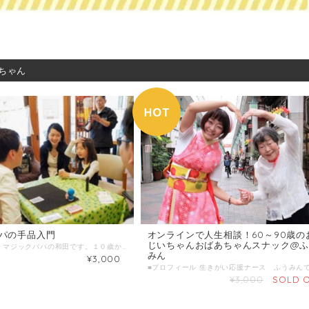
ちゃん
パの手品入門
オンラインで人生相談！60～90歳の
じいちゃんおばあちゃんスナック@
■プロフィール マジックパパの和田です。１０歳からマジックを始めて、２０歳の時に手品グッズの実演販売アルバイトで売り上げNo1になりました。娘の保育園で子ども向けのマジックをしたのをきっかけに、今は関西のあちこちでパジック！（＝パパのマジック）講座を開催しています。 主夫として子育てと保育士資格とマジックパパ活動の経験を活かして、親子で楽しめるマジックをわかりやすくレクチャーします。 親子でマジシャンになって、人をビックリ喜ばせてあげましょう！ ■わたしの複業 テレビ報道カメラマン→主夫→ＮＰＯ代表→保育園園長→マジックパパ。 １０年間で５００回の子育て講座、親子イベントに登壇。 特技はマジック。宗教はスターウォーズ 。 ▼YouTubeでおしゃべり動画1000ノックに挑戦中。 https://www.youtube.com/user/nori7368 ▼著書 続・主夫業のススメ: 夫婦間の橋渡しをするコラム４４ オタク主夫、ＰＴＡ会長になる: パパと世間をつなぐコラム４８ https://www.amazon.co.jp/%E5%92%8C%E7%94%B0%E3%81%AE%E3%82%8A%E3%81%82%E3%81%8D/e/B073SS8QCV/ref=dp_byline_cont_pop_ebooks_1 ■時間内に提供できること 小学生から大人、そして高齢者まで楽しめるマジック教室です。 誰もがマスターできる入門マジックを３つ、レクチャーします。 保育園、幼稚園、小学校でのお楽しみ会はもちろん、高齢者施設のレクリエーションでも喜んでもらえるマジックです。 使うものは日用品やトランプなど身近にあるものだけ。 マジックのタネだけじゃなくって演じ方、お客さんに喜んでもらう方法まで丁寧にお伝えします。 マジックパパの３６年のマジック経験を６０分にギュッと濃縮して伝授します。 ■ こんな人におすすめ １ 人を喜ばせたい人 ２ 自分の特技を作りたい人 ３ 人気者になりたい人 ４ 魔法使いになりたい人 ５ マジックパパになりたい人 ■ 当日の流れとスケジュール １ 自己紹介 ２ 入門マジック ３ 応用マジック ４ マジック工作 ５ マジックで人を喜ばせるコツ ■ 調整可能な曜日・時間帯 不定期で仕事や活動をしております。ご希望の候補日を３つ程度教えてください。 日によって小学校の放課後時間などで対応可能です。夜２０時からでしたらほぼ全日対応可能です。 希望日の１週間前までにはご連絡ください。 （送信欄）＝＝＝＝＝＝＝＝＝＝＝＝ 第一希望：●月●日●曜日 ●時●分～●時●分 第二希望：●月●日●曜日 ●時●分～●時●分 第三希望：●月●日●曜日 ●時●分～●時●分 ＝＝＝＝＝＝＝＝＝＝＝＝＝＝＝＝＝ ■ オンライン対応について 感染症対策やお互いのスケジュール調整のしやすさを勘案して、オンラインを推奨いたします。 ZOOMで対応可能です。スマホの小さい画面よりも、パソコンもしくはタブレットの大きめの画面がおすすめです。 マジック道具（日用品やトランプ）は事前にお知らせしますので自身でご準備お願いします。 ■販売金額: 3000円/回 ■1回のサービス提供時間 1時間/回 ■販売に関する備考 マジック道具（トランプ、割り箸、コインなどマジックの種類で異なります）を自身でご準備お願いします。 ■サービス提供エリア オンライン可・日本語なら全世界可能
みん
¥3,000
¥3,000
SOLD 