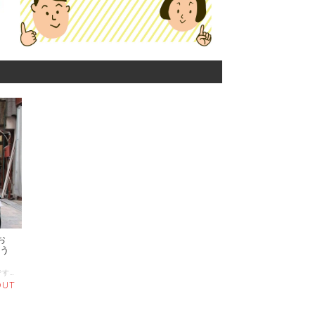
お
ふう
■プロフィール 生きがい応援ナース ふうみんです。 シニア専門芸能事務所『㈱アンコールプロダクション』代表。 急性期病院で看護師として勤める中で、シニアの患者さんの温かさに救われる経験をする一方で生きがいを見失ったシニアの方と多く出会い、人生の最後に生きていて良かったと思える人生を送って頂きたい！ 何歳になっても輝くことのできる社会を作りたい！ という想いで活動を続け、2019年シニア専門芸能事務所「アンコールプロダクション」を設立しました。 シニアタレントさんに雑誌のモデルやミュージックビデオ出演しいただいたり、 ファッションショーやシニアが特技を生かして活躍するフェスの開催、 シニアによるトークイベントの開催、シニア向けSNS講座の展開など、 シニアの活躍の場を広げるべく活動しています。 ■アンコールプロダクション https://www.youtube.com/channel/UCGrVnRhj7KMGiwEDIRrk6fw/videos ■Instagram https://www.instagram.com/fumie_hiraoka/ ■サービス内容 今回は、そんなシニア専門芸能事務所「アンコールプロダクション」のおじいちゃん、おばあちゃんとお話しできる企画です。 食べながら、飲みながらOKですので、まったりとお話してみませんか？ アンコールプロダクションのおじいちゃんおばあちゃんはいろんな人とお話するのが大好き。 シニアタレントさんとして、モデル活動をしたり、講演活動、イベントでのパフォーマンスなどをしたりしていますが、今は新型コロナの影響でおうちにいることが多くなりました。 おじいちゃんおばあちゃんがスナックのママ役、 私がサポート役のオンラインスナックとして、 人生いろいろ、飲みながら、食べながらおしゃべりを楽しみましょう(^^)/ 1時間話すとおばあちゃんが疲れてしまうので1回30分でお願いします！ 【おじいちゃんおばあちゃんリスト】 ◆ご希望に応じてご指名いただけます。 ・90歳の現役カウンセラー、筋トレを欠かさない最強紳士、原先生 ・87歳で太宰府在住、家庭菜園を通じた自然をこよなく愛する榮三郎さん ・86歳の現役アイドル、踊りが大好き周囲を明るく照らす照子ちゃん ・83歳の現役介護士、漢文の勉強に励む、太極拳大好き君枝さん ・77歳現役Youtuber、前職は音楽関係！ヨーロッパロックをこよなく愛する福岡タリーズの住人ミラさん！ ・73歳現役バックパッカー、競輪選手並みの速さで京都を駆け抜ける、ホームステイの家主ひとしちゃん ・神戸の六甲でサロンを今年11月に桔梗サロンをオープン予定、社交ダンスも大好き！遊びにきてね！えーこちゃん ・67歳圧倒的な爆発力で周囲を驚かせる奈良県から宇宙まで参上！爆弾DJはっちー ＊指定の方が希望日時の調整ができかねることもありますので、ご了承ください 【ご注意】 ・スムーズに話が通じない場合もあるかもしれませんが、わたしが頑張ってサポートします。自由にお話していただくので話が長くなることもあります。 ・2回同じ話をするときは、「それさっき聞いた！」とツッコみOKです。 ・急に休憩にいくことがあるかもしれませんし、ないかもしれません。 ・体調によっては急にお休みさせていただく場合があります。 ・なるべくご希望のタレントさんを調整したいと思いますが、 希望日時の調整ができかねる場合はご相談させていただきます。 ※オンライン通話にはZoomという無料のツールを使います。 https://zoomy.info/manuals/what_is_zoom/ Zoomへの招待URLを事前にこちらから送ります。 パソコン、タブレット、スマホから参加できます。 画面が大きいのでパソコンやタブレットをおすすめします。 サービス開始前5分からスタートします。 ＊事前に使い方が分からない場合は気軽にお尋ねください。
OUT