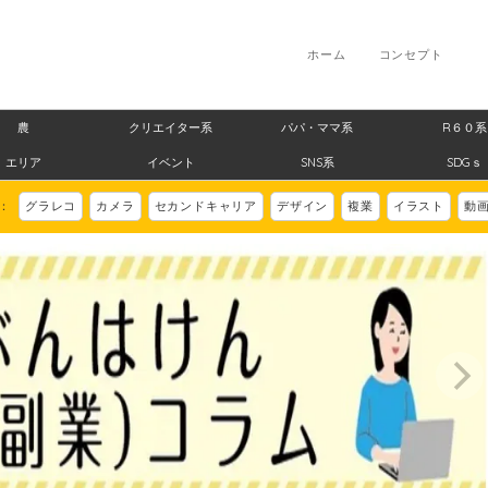
ホーム
コンセプト
農
クリエイター系
パパ・ママ系
R６０系
エリア
イベント
SNS系
SDGｓ
ド：
グラレコ
カメラ
セカンドキャリア
デザイン
複業
イラスト
動