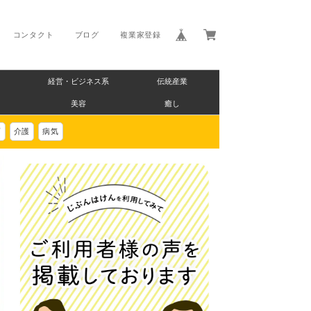
コンタクト
ブログ
複業家登録
経営・ビジネス系
伝統産業
美容
癒し
画
介護
病気