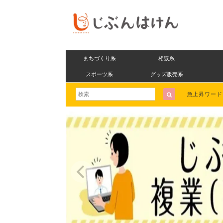
まちづくり系
相談系
スポーツ系
グッズ販売系
急上昇ワー