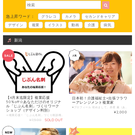
急上昇ワード：
グラレコ
カメラ
セカンドキャリア
デザイン
複業
イラスト
動画
介護
病気
新潟
【4月末迄限定】複業応援
日本初！介護福祉士×出張フラワ
50％off☆あなただけのオリジナ
ーアレンジメント複業家
ル「じぶん名刺」づくりワーク
■プロフィール 初めまして。赤星 薫（あかぼしかおる）と申します。 日本初！介護福祉士による出張フラワーアレンジメント・園芸教室を広めています＾＾ 現場で頑張る介護士さんたちのお悩みやこれからの相談 介護現場で働いてみたい方のご質問にお答え 花や植物をプレゼントしたいけど、自分では選べないから助けてほしい などなど、色々ご相談に乗れたらと思います＾＾ 美味しいものを一緒に食べに行く、探求しに行くのもウェルカムです♪ Facebook https://www.facebook.com/rich.kaoru.happysmile Instagram https://www.instagram.com/happysmile_378/ ■わたしの複業 （経験・実績・趣味・特技・好きなことetc） 職歴 有料老人ホーム勤務７年半 訪問フラワーアレンジメント園芸教室「ハッピースマイル」代表 創業３年目 自社教室開催と並行して、花屋の店舗でも勤務 資格 介護福祉士 高等学校農業科教員免許 フラワー装飾技能士３級 趣味 花屋巡り 古民家をネットで見まくる 旅行 山の上から景色眺めてボーっとする 《花と緑で未来を楽しく明るく 》、《ハッピースマイルに関わる全ての方の幸福を目指すと共に、自分らしく生き・働く仲間を増やす活動を全国・世界へ拡げること》を理念として掲げ活動中。 高校・大学で、フラワーアレンジメント・植物の栽培・農業・生物を中心に学ぶ。 大学在学中に園芸療法に興味を持ち、福祉業界に就職。 介護職として生活全般から看取りまでを７年半経験し、その中で、『心身の癒し・リハビリテーション』を目的に、高齢者向けフラワーアレンジメント教室、介護施設職員向け「お花と認知症研修」の開催や園芸療法を行う。 高齢者の楽しみ創出・介護スタッフ研修が評判で出張型のフラワーアレンジメント・園芸教室「ハッピースマイル」を創業。 2019年7月まで、延べ2000人以上が参加、リピート率は90％以上。 園芸療法とそれを通した対人コミュニケーションや働き方についての講義開催など、福祉関係者向けフラワーアレンジメント講座などを現場主導でできるようにサポート業務を展開中。 ■時間内に提供できること 自宅に置く植物を一緒に選んでほしい 人に花をプレゼントしたいから、相談に乗ってほしい 古民家カフェに一緒に行きたい 花を選ぶコツ、教室のコツ 心の相談 施設アクティビティの相談 働き方、介護に関する悩みや相談 介護に対する想い・ぐち クレームにならない対応のコツ ただ話を聞いてほしい ■ こんな人におすすめ 花をすぐ枯らすことに悩んでる、育て方分からないから躊躇してる 人に花をあげてみたいけどハードル高い 一人でカフェに行きにくい とにかく癒されたい 美味しいもの食べることが好きな方 介護職として働くことに疲れてきている方 色々疲れてる方 ■ 当日の流れとスケジュール（60分） 【WEBでのやり取りをご希望の場合】 1、簡単にお互いの自己紹介 2、相談内容・ヒアリング 3、個別の質問にお答え ＊時間延長希望の場合はその場でご相談の上、ご決済いただきます。 【対面でのやり取りをご希望の場合】 ＊花屋やカフェなど、出向く先への交通費や飲食費はご負担をお願いいたします。 1、簡単にお互いの自己紹介 2、買い物希望→ヒアリング・選定 相談希望 → 食事しながらお話し ＊時間延長希望の場合はその場でご相談の上、ご決済いただきます。 ■調整可能な曜日・時間帯 平日の 月曜～金曜の17時以降 、土日の日中 ＊平日の日中も可能な日がございます。お気軽にお問い合わせ下さい。 ＊ 当日のお申し込みはご遠慮ください。 ３日前以上の余裕を持った日時で、ご希望日時を３つほどお知らせください。 （送信欄）＝＝＝＝＝＝＝＝＝＝＝＝ 第一希望：●月●日●曜日 ●時●分～●時●分 第二希望：●月●日●曜日 ●時●分～●時●分 第三希望：●月●日●曜日 ●時●分～●時●分 ＝＝＝＝＝＝＝＝＝＝＝＝＝＝＝＝＝ ＊対面、WEB上でのやりとり、どちらでも構いません。 対面の場合は、場所は要相談でお願いいたします。 ＊花屋やカフェなど、出向く先への交通費や飲食費はご負担をお願いいたします。 ■ よくある質問 Q. オンラインでのやり取りは可能ですか？ A. 可能です＾＾ ・ご相談日時等のお問い合わせ ・遠隔地にお住まいであったり、都合上対面が不可能な場合 などは、LINE＠ or Facebookメッセンジャーにてご連絡ください。 Q. 延長した場合はどうなりますか？ A. 延長時間分を別途ご購入いただきます。 ■1回のサービス提供時間 １時間/回 ＊２時間ご希望の場合はカートにて「２」個ご購入ください。 ＊当日延長相談も可 ■サービス提供エリア 兵庫県宝塚市から５０キロ圏内程度、圏外は要相談 ＊オンラインの場合は全国可
ショップ（デザイン料別）
¥2,000
≪複業応援！「じぶん名刺」づくり相談権≫ ワーシャル複業家チームメンバーが、 あたなの複業を応援する！「じぶん名刺」づくりをお手伝いします！ あなたらしい価値観と強みを引き出し、オーダーメードで世界に一つの 「じぶん名刺」づくりをお手伝いします。 ＊あなたの強みを引き出しながら、肩書、コピーデザイン校正をいっしょに考えます ＊印刷代、デザイン料が含まれています。 ＊あなたにあった複業家デザイナーの選び方をお伝えします。 ＊ご自身でデザインする場合は、無料ツールをご紹介します。 いまから複業を始める方、 2枚目の名刺をもって社会的複業を始めたい方、 じぶんの強みやいまの肩書きを客観的に見てもらいたい方、 そんな方におすすめです。 90分間テレビ電話（zoom）、もしくは関西の方はワーシャルオフィスにて、 自身の強みをキャリア相談しながら、 いっしょに名刺づくりを相談しながら進めていきます。 ＊９０分で発注デザインはできませんので、作成まで継続してフォローアップをお約束します。 【相談できるワーシャル複業家チームはこちら】 http://wa-cial.com/concept-page/ ＝＝＝＝＝＝＝＝＝＝＝＝＝＝＝＝ ワーシャル共働代表理事 社会的複業家 中西信雄（なかにしのぶお） 働き方プロデューサー/一般社団法人ワーシャル代表理事 元上場企業のキャリアアドバイザーとして、一般職種から医療系人材まで、約10年間キャリア相談に従事する中で、100人100通り、自分らしい働き方を見つけてもらえる職場外の「場づくり」をしたいと考え、社団法人ワーシャルを設立。 約300法人への採用支援と約4,000名のお仕事の相談に関わった経験を活かし、「①個人②企業③社会」社会の複数の場所で価値を生む働き方、「社会的複業」という働き方を実践しながら、医療・介護・福祉業界の新しい働き方デザインに挑戦中。 自身も3人の子育てと仕事を楽しみながら、NPO活動、地域活動、まちおこし、野菜づくりなど、「社会的複業」のモデルケースとして実践中。 人生を楽しむプロになる！というのが私のコンセプトです。 人生の8割は「偶然」でできています。 「出会い」と「出来事」をいっしょに楽しみながら、未来を創りましょう。 ＝＝＝＝＝＝＝＝＝＝＝＝＝＝＝＝ ワーシャル共働代表理事 看護師複業家 上妻裕弥（こうづまゆうや） ㈱ビジケア 代表/看護師（「看護男子プロジェクト世話人」） 日本福祉大学 医療福祉マネジメント学科を卒業し、看護師の資格を取得。複数の病院を経験したのち、訪問看護ステーションの立ち上げに参画、それを機に売り上げの向上や経営の安定化、管理者の育成など幅広くサポートするようになる。 現在では病院にも介入しており、医療安全や感染関連の規約の作成等も担う。また、全国でセミナーを開催したり、ステーションの従業員の教育面にも力を入れている。 ステーションの立ち上げに参加した際、在宅医療の現状を知り、「もっと在宅医療の看護師の方が増えてほしい」という気持ちが芽生えるも、どのように活動していけば良いのか分からず悶々とする日々を過ごした。 試行錯誤する中でワーシャルと出会い、様々な面白い活動をする人たちと出会い、刺激を受け「自分の力で頑張ってみたい！自分に合った働き方をしたい！」という思いが強くなり、思い切って独立開業する。 普通に働いていると、「こんな働き方をしてみたい！」と自分の理想の姿を描くことが皆さんにも一度はあると思います。しかし、実際、それを行動に移すことは難しいのが現状ではないでしょうか。自身もそうだったので、その経験を活かし、1人でも多くの方の夢や望む働き方を実現できるようにサポートしていきたいと考えています。 ＝＝＝＝＝＝＝＝＝＝＝＝＝＝＝＝ 複業キャリアカレッジ「ライターズカレッジ」塾長 理学療法士複業家 西野英行（にしのひでゆき） 理学療法士 / ブロガー / セミフリーランス 理学療法士として５年回復期の病院で勤務したのち、訪問看護ステーションの訪問リハビリに従事する。子供が生まれたことをきっかけに将来に不安を感じ、個人ブログ(未来のPT)で情報発信を始める。 ２年後に月間４９万PVのブログにまで成長させ、本も出版。そこから、ブログ・SNSを使った社会的複業として、個人や法人の広報活動・情報発信、キャリアサポートなどを行なっている。グミが大好物。 著書：100歳まで元気に歩くための歩き方＆杖の使い方 自身が試行錯誤する中で、未だに頭を悩ませ、日々自分の理想とする働き方を追求しています。その中で得た経験や知識・知恵を皆様と共有できれば幸いです。 ＝＝＝＝＝＝＝＝＝＝＝＝＝＝＝＝ ワーシャル コミュニケーション部長 介護士複業家 赤星薫（あかぼしかおる） 訪問フラワーアレンジメント・園芸教室「ハッピースマイル」代表（介護福祉士/高等学校農業科教員免許/フラワー装飾技能士３級） 《花と緑で未来を楽しく明るく 》、《ハッピースマイルに関わる全ての方の幸福を目指すと共に、地域活性化・子どもへの農業教育を全国・世界へ拡げ、後世に残る仕事にすること》を理念として掲げ、関西圏を中心に活動中。 介護職として、夜勤も含め、生活全般から看取りまでを７年間経験する。その中で、『心身の癒し・リハビリテーション』を目的に高齢者向けフラワーアレンジメント教室の開催や、一緒に野菜を育てる園芸療法を行う。 高齢者の楽しみ創出・介護スタッフの負担軽減・園芸療法の普及を目指し、2016年11月に出張型のフラワーアレンジメント・園芸教室「ハッピースマイル」を創業。2019年1月まで、延べ1300人以上が参加、リピート率は90％以上。 現在、高齢者だけでなく、一般向けの教室も開催し、園芸療法とそれを通した対人コミュニケーションや働き方についての講義を行う。これからは、福祉関係者向けフラワーアレンジメント講座などを現場主導でできるようにサポート業務を行っていきたいと考えている。 カカオ７０％チョコレートがあるとテンションが上がる。 ＝＝＝＝＝＝＝＝＝＝＝＝＝＝＝＝ ワーシャルイベントディレクター 理学療法士 複業家 佐々木元勝（ささきもとかつ） 病院や介護施設で働く中で、このまま普通に働いて良いのだろうかと疑問を持ったのが2018年の夏頃。 周りの職場のメンバーも同じ様な悩みを抱えている人が多くいたが、周りに解決策を教えてくれる人がおらず悩み続ける日々を過ごす。 とにかく、もっと外の世界の人たちと関われば何かヒントが得られるかもしれないと思い、Facebookで面白そうなイベントや活動を見つけ、実際に参加してみることに。 そこで思い切って参加したのが、ワーシャルの企画である「働き方プレゼンピッチ」の運営メンバーキックオフミーティング。プレゼンピッチの運営をきっかけに、ワーシャルの事務局として個人の活動を開始する。 そこから司会業・ディレクション業務など、今まで経験したことのないシゴトをスタートさせる。 正直、ワーシャル運営に参加する前には想像できないくらいの変化が自分に起きています。 私自身、今後どう働いていけば良いのかまだまだ答えを探し中ですが、常に新しい発見や気付きがあり、とてもワクワクしています。 僕から皆さんにお伝えしたいことは、もしあなたが今の働き方に悩んでいるのであれば、思い切って外の世界を覗いてみて下さい。必ず何かヒントが見つかると思います。それがワーシャルであれば、なお見つかる可能性は高くなると思います。僕が実際にそうだったので！ これから、皆さんと一緒に新しい働き方を見つけていければと思います。 ＝＝＝＝＝＝＝＝＝＝＝＝＝＝＝＝ メンバーの指定がなければ日程調整できるメンバーが相談にのります。
¥7,500
SOLD OUT