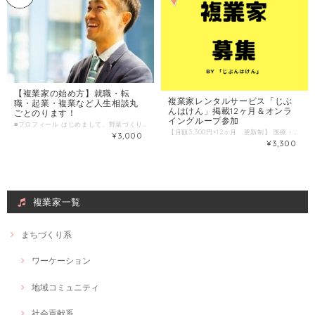
【複業家の始め方】就職・転
複業家レンタルサービス「じぶ
職・起業・複業など人生相談丸
んはけん」掲載12ヶ月＆オンラ
ごとのります！
イングループ参加
■プロフィール はじめまして、野菜づくりがライフワーク！ ３児のパパ起業家、ワーシャル代表のナカニシです。 元上場企業のキャリアコンサルタントとして、一般職種から医療系人材まで、約１０年間キャリア相談及び、法人採用サポートに従事し、「働き方」＝「生き方」を応援したいと考え、社団法人ワーシャル設立して7年目。 「①個人②企業③社会が3方良し」の「社会的複業」という働き方を実践しながら、 「ジブンゴトで面白くする」医療・介護・福祉業界の働き方改革を実施しています。 わたしはこれまで、キャリアアドバイザーとして、 約４０００人の方の就職・転職、働き方や人生の相談にのってきました。 自分自身の「働き方＝生き方」を見直すきっかけとして、 私の場合は、子どもが生まれるたびにキャリアチェンジをしてきており、 １人目が生まれた時 → 飲食業界から人材ビジネス業界へ転職 （それまでに50職種を掛け持ちで経験） ２人目が生まれた時 → 人材ビジネス業界のベンチャーへ転職 ３人目が生まれた時 → 起業 「働き方」で一貫して決めているテーマは、 「働くを楽しむプロになる」こと。 それを実現できる働き方が【複業】です。 あなたらしさの価値観と強みを引き出し、「複業の始め方」を見つけるきっかけになればと思います。 ■わたしの複業 （経験・実績・趣味・特技・好きなことetc） ①働き方相談歴13年 医療・介護・福祉から一般職種までこれまで約４０００人の方の働き方相談にのる。 新卒の就活から転職活動、起業相談や人生相談まで。 35歳で、じぶんの天職は「相談にのること」と気づく。 ②野菜作り歴10年 有機無農薬の野菜作りを体験農園ではじめ、現在野菜作りのアドバイザーも行う ③起業歴7年 社団法人の代表理事として、ソーシャルとビジネスの融合に取り組む。 ④複業歴20年 フリーターで常に4つ以上の仕事を掛け持ちし、TOAL50職種以上経験。 現在は、複数の企業の顧問契約、株式会社の役員にも就任。 ⑤パパ歴13年 長女、長男、次男の3児のパパとして保護者会やPTA活動、NPOファザーリングジャパン関西の活動や地域活動にも参加。 ■時間内に提供できること ・じぶんの好き、強みを生かした複業の始め方 ・独立するための仕事の作り方 ・キャリア貧乏にならない就職・転職の仕方 ・じぶんの人生を豊かにする働き方 ・家族と仕事のバランスのとれたパパの働き方 ・残念な「副業」にならない予防策 ■ こんな人におすすめ ・自分の好き、得意を生かした複業を始めたい人 ・いまの働き方を変えたい人 ・転職や起業、働き方に悩む人 ・仕事の作り方を知りたい人 ・パパとして家族を大事に働きたい人 ■ 当日の流れとスケジュール（90分） 下記1例です。 ・チェックイン 自己紹介 ・「複業」と「副業」の違い ・気がつくとキャリア貧乏！残念なフク業 ・じぶんキャリアの棚卸し （特典）複業キャリアマップシート プレゼント 「ザッソウ＝雑談・相談」スタイルで気軽に会話しながらすすめます。 ■調整可能な曜日・時間帯 ＊平日の日中も可能な日がございます。お気軽にお問い合わせ下さい。 ＊ 当日のお申し込みはご遠慮ください。 ３日前以上の余裕を持った日時で、ご希望日時を３つほどお知らせください。 （送信欄）＝＝＝＝＝＝＝＝＝＝＝＝ 第一希望：●月●日●曜日 ●時●分～●時●分 第二希望：●月●日●曜日 ●時●分～●時●分 第三希望：●月●日●曜日 ●時●分～●時●分 ＝＝＝＝＝＝＝＝＝＝＝＝＝＝＝＝＝ ＊対面、WEB上でのやりとり、どちらでも構いません。 対面の場合は、ワーシャルオフィス（大阪市内）にて ■ よくある質問 Q. オンラインでのやり取りは可能ですか？ A. 可能です。ZOOM（WEB会議ツール）を活用いたしますので、事前にダウンロードください。 ZOOM 参照URL https://zoom.us/jp-jp/meetings.html ■1回のサービス提供時間 90分/回 ■サービス提供エリア 大阪市内にて面談 ＊オンラインの場合は全国可
【月額3,300円×12ヶ月 更新制】 医療・介護・福祉に関わる人、患者経験のある人、障がいのある人、 自分の知識や経験を他者に価値として提供する「複業家」レンタルサービスです。 【ワーシャルの考える複業家とは？】 わたしたちは、「複数」の「業（わざ）」と「つながり」を活かし、ワクワクしながら発信する人を 「複業家」と考えています。 「わたしは何も発信できていない。」という方も、 「じぶんはけん」に登録した時点で「複業家」としての発信の第一歩を踏み出せます。 【ワーシャル複業家3ヶ条】 1、人生における役割を複数持つこと 2、自分らしく人に貢献できる業（わざ＝知識や経験）をかけあわせること 3、いつもと違う場で、いつもと違う誰かとの出会いを心から楽しむこと 【ワーシャルが考える複業家のメリット】 1つの職場では身につけることのできない「4C 」を身に着けることができる。 複業によって身に着けることができる「4C 」 「Communication（コミュニケーション）」さまざまな人と意思疎通ができる 「Collaboration（コラボレーション）」協力しあうことができる 「Critical Thinking（クリティカルシンキング）」想定外の問題も自分の力で分析したり解決できる 「Creativity（クリエイティビティ）」創造力を発揮できる 【複業家としてエントリーしたい方へ】 「複業家」とは特別な人ではありません。 普段通りの何気ないあなたが、 別の場所に行くと、なぜか感謝され「ありがとう」と言われたり、勇気を与えたりすることができる。 そんな新しい出会いにより、自分自身の価値を再発見することができるのが、 「複業家」レンタルサービスです。 医療・介護・福祉で働く人だけでなく、 病気や障がいを抱えている人にもあなたらしさを大事にした働き方をクリエイトします。 がん患者の方、神経難病で家から出れない人、医療・介護・福祉の専門性や患者体験を生かしたい方など、 スキルや技術がなくても、あなたの体験や経験を「相談にのる」という形で「価値」に変換することもできます。 あなたも、「複業家」として新たな1歩を歩んでみませんか？ こちらのサイトに登録すると、仕事をつくることだけでなく、 「じぶんはけん」会員限定のFacebook複業家オンライングループに参加し、情報交換することができます。 ＊「複業家」として登録したい方はカートよりご購入ください。 「複業家」掲載の会費は、【月額3,300円×12ヶ月 更新制】 会員期間12ヶ月更新制となります。 カートよりご購入いただいた後、簡単なWEB or 電話面談にて正式な会員登録となります。 ＊購入後のご面談にてお断りする場合もございます。その際は返金キャンセル対応となりますのでご了承ください。
¥3,000
¥3,300
複業家一覧
まちづくり系
ワーケーション
地域コミュニティ
社会貢献系