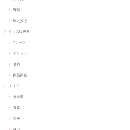
とても納期が早く、ウェブサイトのイメージにあったバナーを作成いた
だき大満足です！
野球
ご利用ありがとうございます！
砲丸投げ
グッズ販売系
いのちのクリエイター「もりもりもりし」世界に一つのキャラ・ロゴデザイン
Tシャツ
世界に一つのオリジナルキャラデザイン
2020/11/08
チケット
オリジナルキャラクターをデザインしてもらいました！とても可愛くて
今にも動きだしそうなくらいの命を吹き込んでいただきました！ありが
名刺
とうございます!
商品開発
今後ともよろしくお願い致します。
エリア
北海道
【オンラインイベントでもOK】フリーランス作業療法士の出張グラレコorファシリテーション
青森
グラフィックレコーディング
2020/11/03
岩手
オンライン会議を盛り上げるため、工夫をしたくお願いしました。 会議
の内容が形に残り満足です。ありがとうございました。
秋田