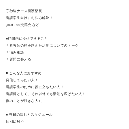
②秒速ナース看護部長
看護学生向けにお悩み解決！
youtube.交流会.など
■時間内に提供できること
＊看護師の枠を越えた活動についてのトーク
＊悩み相談
＊質問に答える
■ こんな人におすすめ
発信してみたい人！
看護学生のために役に立ちたい人！
看護師として、それ以外でも活動を広げたい人！
僕のことが好きな人♪、、
■ 当日の流れとスケジュール
個別に対応