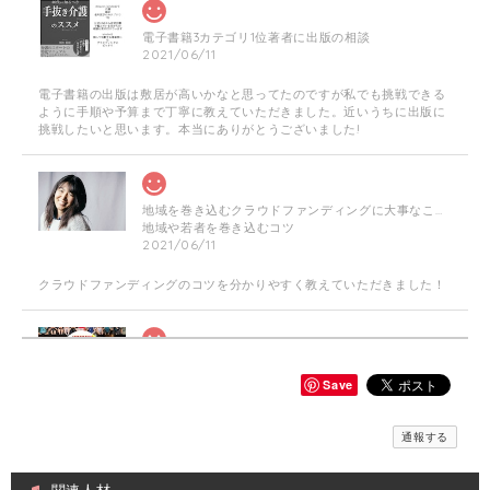
電子書籍3カテゴリ1位著者に出版の相談
2021/06/11
電子書籍の出版は敷居が高いかなと思ってたのですが私でも挑戦できる
ように手順や予算まで丁寧に教えていただきました。近いうちに出版に
挑戦したいと思います。本当にありがとうございました!
地域を巻き込むクラウドファンディングに大事なこと☆やり方・企画相談に乗ります！
地域や若者を巻き込むコツ
2021/06/11
クラウドファンディングのコツを分かりやすく教えていただきました！
≪チラシデザイン作成します！≫「美容師」×「介護福祉士」訪問美容師複業家
チラシ作成片面 数量（１）個
Save
2021/04/15
通報する
何度か修正お願いしたのですが親切丁寧に対応いただきイメージ通りに
作成いただきました！ありがとうございます。