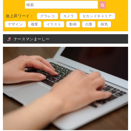
急上昇ワード：
グラレコ
カメラ
セカンドキャリア
デザイン
複業
イラスト
動画
介護
病気
ナースマンまーしー