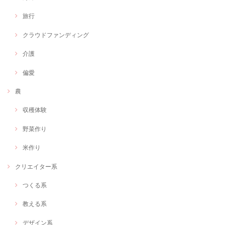
居宅支援事業以外にも展開したいとの思いから 若い時に経験したハンド
旅行
メイドを販売するためにじぶんはけんさんのご紹介でインターネットシ
ョップの制作をお願いしました。 写真の選択もセンス良く、私が目指し
クラウドファンディング
ている世界観を余す事なく表現していただけた上に今後の海外展開も踏
まえて、英語表記も入れて頂き、米ドルでの決済も可能な設定にしてい
ただきました。集客の流れについてもSNSと連動してくれています。至
介護
れり尽くせりです。コロナ禍のために実店舗から、ネット販売への移行
や、海外市場の可能性をふまえて素晴らしいショップができたと喜んで
偏愛
います。 有難う御座います。
農
収穫体験
理学療法士×イベントディレクター【複業家】イベントの企画相談にのります！
相談
野菜作り
2021/02/22
米作り
クリエイター系
オンラインショップ制作します！
2021/02/22
つくる系
教える系
「キャオラッ！刃牙トークを楽しもう！」 ～人生にバキ成分を～
2021/02/12
デザイン系