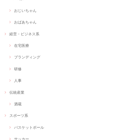
Webで使いたい画像
2020/12/09
おじいちゃん
今回は、webで使用するサムネを作成していただきました。こちらのイ
メージを丁寧にヒアリングしていただき、しっかり形にしていただけて
おばあちゃん
とても満足です。 何度もこちらの修正にも細かく対応いただけて、作品
を一緒に作らせていただいた感覚でとても楽しかったです♪次の機会も
経営・ビジネス系
またお願いしようと思います
在宅医療
ブランディング
≪言葉×色≫オリジナルアート制作します！
自分だけのオリジナルアートが欲しい
研修
2020/12/01
人事
素敵な作品を創作していただき、ありがとうございます！ 最初にどのよ
うな作品が良いかを丁寧に聞いていただき、わたし自身の日々の活動を
イメージした言葉とともに作品を完成させていただきました。 さっそく
伝統産業
事務所に飾らせていただきます！ありがとうございました！！
酒蔵
スポーツ系
Web画像制作＃福祉用具専門相談員
Webで使いたい画像
バスケットボール
2020/11/09
サッカー