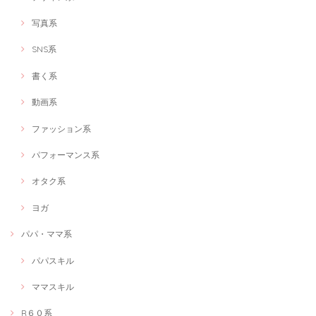
こんなにおもいきり好きな事を話せる時間は大人になって初めてでし
写真系
た。ありがとうございます!
SNS系
書く系
「キャオラッ！刃牙トークを楽しもう！」 ～人生にバキ成分を～
2021/02/06
動画系
私の周りに刃牙について話せる人がいない中で、ディープな話ができた
ファッション系
のがよかったです！
パフォーマンス系
オタク系
赤ちゃん＆ママソーシャルワーカーによるなんでも相談室★オンラインOK★
有資格者ママへのキャリア相談
2021/02/01
ヨガ
ママではない私ですが、思い切って申し込んでみました！有資格者の女
パパ・ママ系
性の働き方について、よく知ることが出来ました。先を見据えたキャリ
ア形成のアイデアをたくさんいただけてとても良かったです！
パパスキル
ママスキル
Web画像制作＃福祉用具専門相談員
R６０系