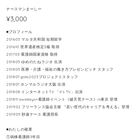
ナースマンまーしー
¥3,000
■プロフィール
201603 マルタ共和国 短期留学
201610 世界遺産検定3級 取得
201703 看護師国家資格 取得
201805 ゆめのたねラジオ 出演
201805 医療・介護・福祉の働き方プレゼンピッチ スタッフ
201807 goto2025プロジェクトスタッフ
201807 ホンマルラジオ大阪 出演
201808 インターネットTV 「it's TV」出演
201811 owndays×看護師イベント《破天荒ナース》in東京 登壇
201902 フリーランス協会主催 『若い世代のキャリアを考える』登壇
201905 秒速ナース 看護部長
■わたしの複業
①病棟看護師3年目