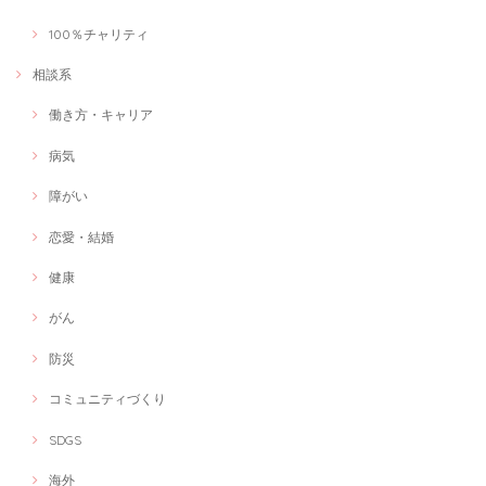
ンを通して自分自身で変化を感じられるぐらいの激変で、正直びっくり
しました！ また、私の課題や、自宅でのトレーニング方法も分かりやす
100％チャリティ
く伝えていただきとても満足です。 教えていただいたトレーニングをし
たあとでは声の出方はもちろんのこと、気持ちがぐっと上がる感じがし
相談系
て、自信を持って発言できるようになりました！ ステキなセッションあ
りがとうございました。
働き方・キャリア
病気
管理栄養士が献立を一緒に考えます！
障がい
献立相談
2021/03/06
恋愛・結婚
今回は、産後女性にオススメの献立相談を受けました。 私が男性で育休
を取得した際に、出産を終えた妻に何か恩返しがしたいと思い、この講
健康
座を申し込みました！ 細かいヒアリングから的確なアドバイスがいただ
けてとても有意義な時間でした。 料理下手な私でも出来る簡単レシピの
がん
提案から食に関する素朴な疑問にも丁寧にお答えいただけました！ この
セッションを通じて、食に対する意識が変わりました！ 何より、これか
防災
ら妻や子供に食を通してしっかりケアが出来ることが嬉しくてたまりま
せん！ ありがとうございました😊
コミュニティづくり
SDGS
オンラインショップ制作します！
2021/02/24
海外