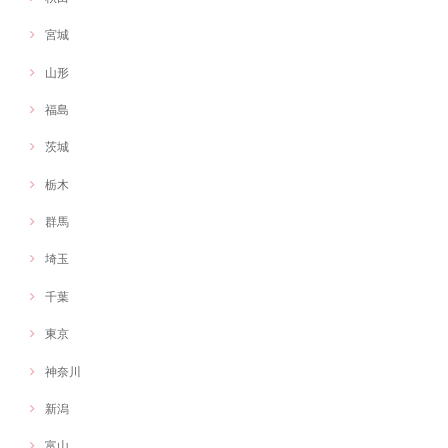
宮城
もりもりしさん：イラスト作 じぶんはけんスマホケース
山形
2020/11/03
福島
オリジナルキャラクターを作成いただきました！とても情熱と愛らしさ
茨城
のあるキャラクターで活動に命を吹き込んでもらえたような感覚です。
本当にありがとうございました！
栃木
群馬
埼玉
千葉
東京
神奈川
新潟
富山