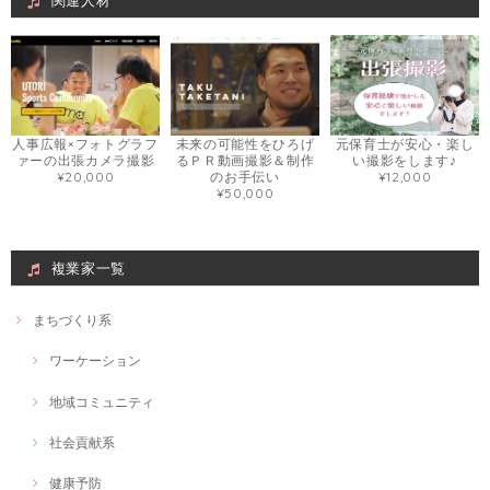
関連人材
Web画像制作＃福祉用具専門相談員
Webで使いたい画像
2021/03/08
とても丁寧でデザインの相談も柔軟に対応いただきました。
人事広報×フォトグラフ
未来の可能性をひろげ
元保育士が安心・楽し
ァーの出張カメラ撮影
るＰＲ動画撮影＆制作
い撮影をします♪
¥20,000
のお手伝い
¥12,000
¥50,000
旅好きナースによる看護・介護付き旅行の相談
墓参り
2021/03/06
複業家一覧
実体験を踏まえた説明がとてもわかりやすく、イメージが湧きやすかっ
たです！ 自分自身、これからの具体的な取り組み方も見つけられ大変満
足でした。 ありがとうございました。
まちづくり系
ワーケーション
介護のお悩み〜お気持ちを楽にする為お話ししてみませんか〜
地域コミュニティ
2021/03/06
社会貢献系
オンライン会議が増えたり、マスクで話をする機会が増えたため、話出
しからしっかり相手に伝わる声の出し方を学びたいと思い、このセッシ
健康予防
ョンを受けました。 とても分かりやすい内容でした。 30分のセッショ