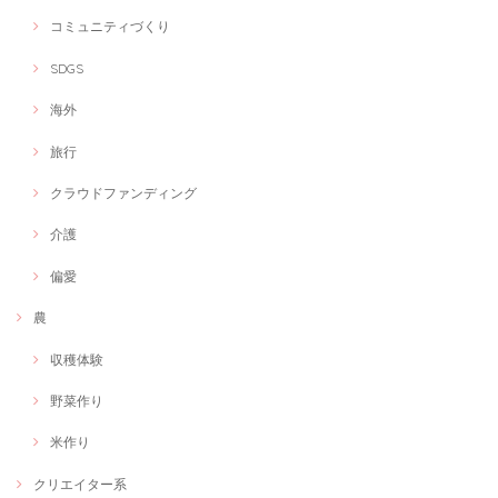
コミュニティづくり
SDGS
海外
旅行
クラウドファンディング
介護
偏愛
農
収穫体験
野菜作り
米作り
クリエイター系