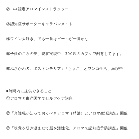
②JAA認定アロマインストラクター
③認知症サポーターキャラバンメイト
④ワイン大好き、でも一番はビールが一番かな
⑤子供のころの夢、現在実現中 300匹のカブクワ飼育してます。
⑥ぶさかわ犬、ボストンテリア♀「ちょこ」とワンコ生活、満喫中
■時間内に提供できること
①アロマと東洋医学でセルフケア講座
②「介護職が知っておくべきアロマ（精油）とアロマ生活講座」開催
③「嗅覚を研ぎ澄ませて脳を活性化、アロマで認知症予防講座」開催