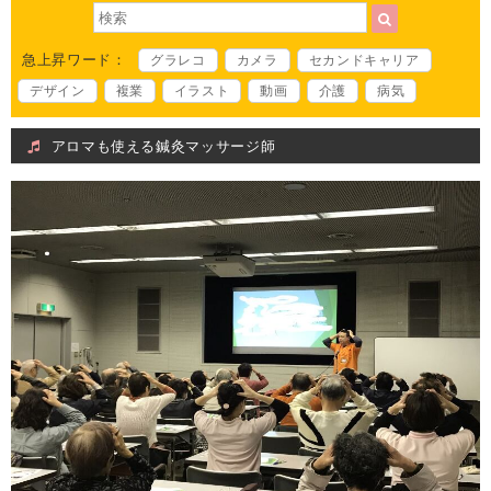
急上昇ワード：
グラレコ
カメラ
セカンドキャリア
デザイン
複業
イラスト
動画
介護
病気
アロマも使える鍼灸マッサージ師