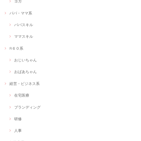
ヨガ
ママではない私ですが、思い切って申し込んでみました！有資格者の女
性の働き方について、よく知ることが出来ました。先を見据えたキャリ
パパ・ママ系
ア形成のアイデアをたくさんいただけてとても良かったです！
パパスキル
ママスキル
Web画像制作＃福祉用具専門相談員
Webで使いたい画像
R６０系
2020/12/09
おじいちゃん
今回は、webで使用するサムネを作成していただきました。こちらのイ
メージを丁寧にヒアリングしていただき、しっかり形にしていただけて
とても満足です。 何度もこちらの修正にも細かく対応いただけて、作品
おばあちゃん
を一緒に作らせていただいた感覚でとても楽しかったです♪次の機会も
またお願いしようと思います
経営・ビジネス系
在宅医療
≪言葉×色≫オリジナルアート制作します！
ブランディング
自分だけのオリジナルアートが欲しい
2020/12/01
研修
素敵な作品を創作していただき、ありがとうございます！ 最初にどのよ
人事
うな作品が良いかを丁寧に聞いていただき、わたし自身の日々の活動を
イメージした言葉とともに作品を完成させていただきました。 さっそく