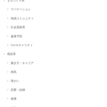
まちづくり系
ワーケーション
介護のお悩み〜お気持ちを楽にする為お話ししてみませんか〜
2021/03/06
地域コミュニティ
オンライン会議が増えたり、マスクで話をする機会が増えたため、話出
社会貢献系
しからしっかり相手に伝わる声の出し方を学びたいと思い、このセッシ
ョンを受けました。 とても分かりやすい内容でした。 30分のセッショ
健康予防
ンを通して自分自身で変化を感じられるぐらいの激変で、正直びっくり
しました！ また、私の課題や、自宅でのトレーニング方法も分かりやす
く伝えていただきとても満足です。 教えていただいたトレーニングをし
100％チャリティ
たあとでは声の出方はもちろんのこと、気持ちがぐっと上がる感じがし
て、自信を持って発言できるようになりました！ ステキなセッションあ
相談系
りがとうございました。
働き方・キャリア
病気
管理栄養士が献立を一緒に考えます！
献立相談
障がい
2021/03/06
恋愛・結婚
今回は、産後女性にオススメの献立相談を受けました。 私が男性で育休
を取得した際に、出産を終えた妻に何か恩返しがしたいと思い、この講
座を申し込みました！ 細かいヒアリングから的確なアドバイスがいただ
健康
けてとても有意義な時間でした。 料理下手な私でも出来る簡単レシピの
提案から食に関する素朴な疑問にも丁寧にお答えいただけました！ この