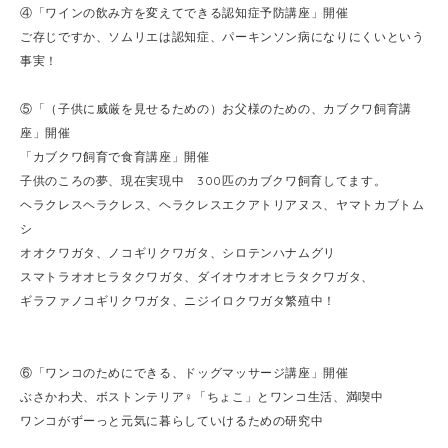
④「ワインの飲み方を変えてできる認知症予防講座」開催
ご存じですか、ソムリエは認知症、パーキンソン病になりにくいという
事実！
⑤「（子供に威厳を見せるための）お父様のための、カブクワ飼育講
座」開催
「カブクワ飼育で食育講座」開催
子供のころの夢、現在実現中 300匹のカブクワ飼育してます。
ヘラクレスヘラクレス、ヘラクレスエクアトリアヌス、ヤマトカブトム
シ
オオクワガタ、ノコギリクワガタ、シロテンハナムグリ
スマトラオオヒラタクワガタ、ダイオウオオヒラタクワガタ、
ギラファノコギリクワガタ、ニジイロクワガタ繁殖中！
⑥「ワンコのためにできる、ドッグマッサージ講座」開催
ぶさかわ犬、ボストンテリア♀「ちょこ」とワンコ生活、満喫中
ワンコがずーっと元気に暮らしていけるための研究中