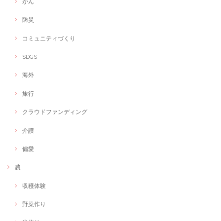
がん
セッションを通じて、食に対する意識が変わりました！ 何より、これか
ら妻や子供に食を通してしっかりケアが出来ることが嬉しくてたまりま
防災
せん！ ありがとうございました😊
コミュニティづくり
SDGS
オンラインショップ制作します！
2021/02/24
海外
居宅支援事業以外にも展開したいとの思いから 若い時に経験したハンド
メイドを販売するためにじぶんはけんさんのご紹介でインターネットシ
旅行
ョップの制作をお願いしました。 写真の選択もセンス良く、私が目指し
ている世界観を余す事なく表現していただけた上に今後の海外展開も踏
クラウドファンディング
まえて、英語表記も入れて頂き、米ドルでの決済も可能な設定にしてい
ただきました。集客の流れについてもSNSと連動してくれています。至
れり尽くせりです。コロナ禍のために実店舗から、ネット販売への移行
介護
や、海外市場の可能性をふまえて素晴らしいショップができたと喜んで
います。 有難う御座います。
偏愛
農
理学療法士×イベントディレクター【複業家】イベントの企画相談にのります！
収穫体験
相談
2021/02/22
野菜作り