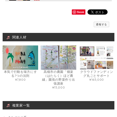
≪チラシデザイン作成します！≫「美容師」×「介護福祉士」訪問美容師複業家
チラシ作成片面 数量（１）個
Save
2021/04/15
通報する
何度か修正お願いしたのですが親切丁寧に対応いただきイメージ通りに
作成いただきました！ありがとうございます。
関連人材
Web画像制作＃福祉用具専門相談員
Webで使いたい画像
2021/03/08
とても丁寧でデザインの相談も柔軟に対応いただきました。
本気で行動を味方にす
高槻市の農園「畑楽
クラウドファンディン
る7つの法則
（はたらく）ほど農
グ丸ごとサポート
¥7,800
縁」園長の野菜作り出
¥165,000
張講座
旅好きナースによる看護・介護付き旅行の相談
¥15,000
墓参り
2021/03/06
実体験を踏まえた説明がとてもわかりやすく、イメージが湧きやすかっ
複業家一覧
たです！ 自分自身、これからの具体的な取り組み方も見つけられ大変満
足でした。 ありがとうございました。