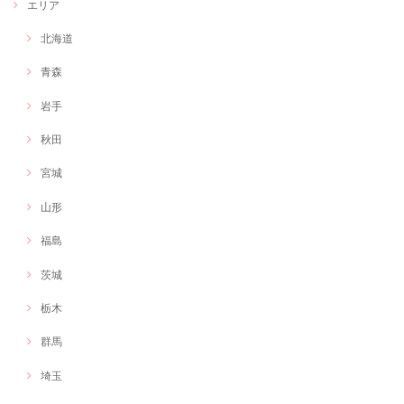
エリア
北海道
【オンラインイベントでもOK】フリーランス作業療法士の出張グラレコorファシリテーション
グラフィックレコーディング
青森
2020/11/03
岩手
オンライン会議を盛り上げるため、工夫をしたくお願いしました。 会議
の内容が形に残り満足です。ありがとうございました。
秋田
宮城
もりもりしさん：イラスト作 じぶんはけんスマホケース
2020/11/03
山形
福島
オリジナルキャラクターを作成いただきました！とても情熱と愛らしさ
のあるキャラクターで活動に命を吹き込んでもらえたような感覚です。
茨城
本当にありがとうございました！
栃木
群馬
埼玉