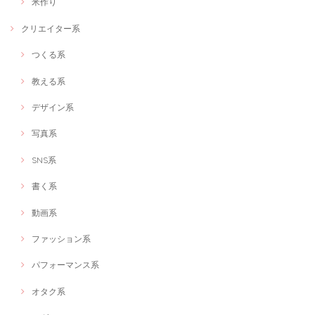
米作り
オンラインショップ制作します！
クリエイター系
2021/02/22
つくる系
教える系
「キャオラッ！刃牙トークを楽しもう！」 ～人生にバキ成分を～
2021/02/12
デザイン系
こんなにおもいきり好きな事を話せる時間は大人になって初めてでし
た。ありがとうございます!
写真系
SNS系
「キャオラッ！刃牙トークを楽しもう！」 ～人生にバキ成分を～
書く系
2021/02/06
動画系
私の周りに刃牙について話せる人がいない中で、ディープな話ができた
のがよかったです！
ファッション系
パフォーマンス系
赤ちゃん＆ママソーシャルワーカーによるなんでも相談室★オンラインOK★
オタク系
有資格者ママへのキャリア相談
2021/02/01