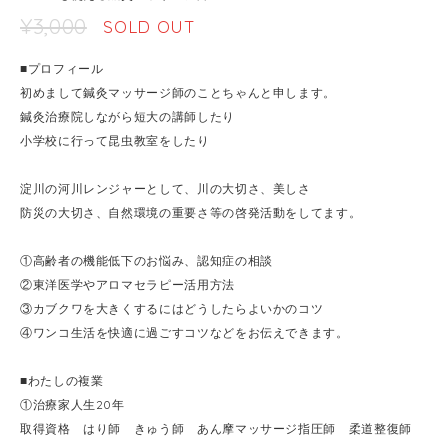
¥3,000
SOLD OUT
■プロフィール
初めまして鍼灸マッサージ師のことちゃんと申します。
鍼灸治療院しながら短大の講師したり
小学校に行って昆虫教室をしたり
淀川の河川レンジャーとして、川の大切さ、美しさ
防災の大切さ、自然環境の重要さ等の啓発活動をしてます。
①高齢者の機能低下のお悩み、認知症の相談
②東洋医学やアロマセラピー活用方法
③カブクワを大きくするにはどうしたらよいかのコツ
④ワンコ生活を快適に過ごすコツなどをお伝えできます。
■わたしの複業
①治療家人生20年
取得資格 はり師 きゅう師 あん摩マッサージ指圧師 柔道整復師