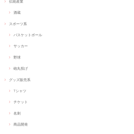
事務所に飾らせていただきます！ありがとうございました！！
伝統産業
酒蔵
Web画像制作＃福祉用具専門相談員
スポーツ系
Webで使いたい画像
2020/11/09
バスケットボール
とても納期が早く、ウェブサイトのイメージにあったバナーを作成いた
サッカー
だき大満足です！
野球
ご利用ありがとうございます！
砲丸投げ
グッズ販売系
いのちのクリエイター「もりもりもりし」世界に一つのキャラ・ロゴデザイン
世界に一つのオリジナルキャラデザイン
Tシャツ
2020/11/08
チケット
オリジナルキャラクターをデザインしてもらいました！とても可愛くて
今にも動きだしそうなくらいの命を吹き込んでいただきました！ありが
名刺
とうございます!
商品開発
今後ともよろしくお願い致します。