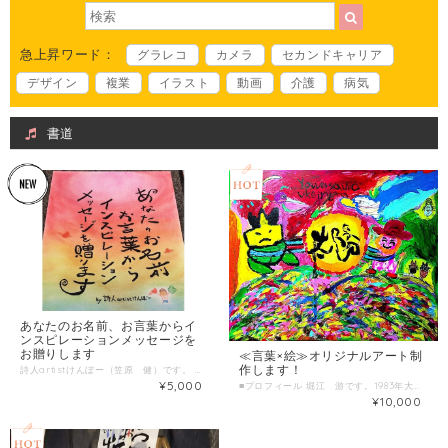
急上昇ワード：
グラレコ
カメラ
セカンドキャリア
デザイン
複業
イラスト
動画
介護
病気
書道
あなたのお名前、お言葉からイ
ンスピレーションメッセージを
お贈りします
≪言葉×絵≫オリジナルアート制
作します！
詩人artistけんぼー（笠原 健）です。 高校卒業後、路頭に迷う…大学入学するも即自主退学。 新たに医療従事者を志し大学入学。東北縦断・北海道網走までチャリンコ野宿生活の一人旅も。 卒業後、精神科病院にて作業療法士として約５年勤務する中で、 ボク自身の心も壊れ精神科病院に入退院繰り返す体験も繰り返す。 そのような生活の渦中、新しい表現媒体に突然巡り会う。 それは詩や絵を通しての想いの表出。感情のおもむくまま時間をかけて、時にインスピレーションで即興で描きあげることも、、、。 只今、これまでの医療従事者経験、病の体験を糧に講演会そして絵や詩などを通じて、精神障害を見る社会の目線が少しでも和らぐよう、障害を持つ持たないに関わらず、 「境界をつくることない世界を」をモットーに、 伝えたい想いを込めた理解啓発活動をしています。 ・プロフィールページ（ホームページ／FACEBOOKその他、SNSも） 「詩人けんぼー」でご検索を！！ https://kenbo1219.jimdofree.com/%E3%83%97%E3%83%AD%E3%83%95%E3%82%A3%E3%83%BC%E3%83%AB/ ▼わたしの複業 詩人artistけんぼー 講演家 作業療法士 兵庫県精神障害者相談員 ピアサポート専門員 別の顔は ・日本三大山岳耐久レース全制覇 ・全日本学生トライアスロン選手権出場 ・フルマラソン自己BEST:3時間00分21秒 ▼これまでの活動掲載実績（講演歴等ホームページご参考にしてください） （詩集） ・命が危ない３１１人詩集（コールサック社） ・生きぬくための詩 68人集ー死を越えて生を促すために（コールサック社） ・働く生活ストーリー４（NPO法人全国精神障害者就労支援事業所連合会） （新聞記事等） ・H２４年３月号 兵家連誌（兵庫県精神障害者家族連合会誌）「意味のある存在」 ・H２５年１２月７日 神戸新聞掲載「精神障害者が体験語る」心の相談室事業展開の広報記事 ・H２５年３月号 兵家連誌（兵庫県精神福祉家族連合会誌）神戸地区「ピアサポートについて」 ・H２７年３月２日 神戸新聞掲載 神戸流連載記事にて 「精神障害者に理解を」 ・H２８年２月２８日 神戸新聞掲載 悩みや不安を語り合う 三木で「障害福祉セミナー」 ・H２８年３月２１日 神戸新聞掲載 「精神障害者の自立を支援」リリー賞受賞記事 ・H２８年３月３１日 神戸新聞掲載 ひょうご総合 人 連載記事にて「第１２回精神障害者自立支援活動賞を受賞した詩人」 ・H２９年５月６日 神戸新聞掲載 新ひょうごの医療 「患者の心構え」 ・H３０年１２月５日 神戸新聞掲載 生きづらさの向こうへ 番外編 語り始めた精神障害者 ・H３１年３月号 兵家連誌（兵庫県精神障害者家族連合会誌）「みんなねっと兵庫大会 第２分科会に参加して」 （受賞歴） ・第12回 精神障害者自立支援活動賞 〜イーライ・リリー賞〜（当事者部門）2016 ・第16回スペイン バルセロナ 国際サロン「日本芸術 奨励賞」【in the peace of emotion】2015 ・ハートでアート神戸入選 【in the peace of emotion】2010 ・NHKハート展入選 【まる虫】 2011 ・かんでんコラボアート入選 【世界は輝いてる】 2012 ・第９回兵庫県障害者芸術・文化祭 美術工芸作品公募展 「公益社団法人兵庫県精神福祉家族会連合会会長賞」【ボクの世界】2014 ・第10回兵庫県障害者芸術・文化祭 美術工芸作品公募展 「一般社団法人兵庫県精神科病院協会会長賞」【心の奥から】 ・第11回兵庫県障害者芸術・文化祭 美術工芸作品公募展 「一般社団法人兵庫県精神科病院協会会長賞」【自分らしさ】2016 ・第12回兵庫県障害者芸術・文化祭 美術工芸作品公募展 「優秀賞」→ 兵庫県議会 障害者アート展／ゆめチャレ！Gallary〜障害者芸術文化発信プロジェクト〜県内巡回展示に選出【いろんな思いを涙にしてきて...】2017 ・第16回兵庫県障害者芸術・文化祭 美術工芸作品公募展 「一般社団法人兵庫県精神科病院協会会長賞」【誰が為に（タガタメ二）】2021 etc. ▼サービスの流れ メール・オンライン・電話 or 対面（交通費別途） 適宜メールも活用しながら情報共有 依頼内容ヒアリング・・・1時間程度 ヒアリング内容 ・イベント概要 ・いつ、どこで、誰に向けてetc... ・イベントで大切にしていること ・サービスの種類と内容について ・サービス提供時間／作品の場合は納期の目安（要相談） ＊ある程度簡潔に時間内に終わるようよろしくお願いします。 ■ 調整可能な曜日・時間帯 ＊ 当日のお申し込みはご遠慮ください。 14日前以上の余裕を持った日時で、ご希望日時を３つほどお知らせください。 （送信欄）＝＝＝＝＝＝＝＝＝＝＝＝ オンラインの打ち合わせ方法 打ち合わせ希望日 第一希望：●月●日●曜日 ●時●分～●時●分 第二希望：●月●日●曜日 ●時●分～●時●分 第三希望：●月●日●曜日 ●時●分～●時●分 イベント日 当日：●月●日●曜日 ●時●分～●時●分 ＝＝＝＝＝＝＝＝＝＝＝＝＝＝＝＝＝ （例） ① 依頼するお名前と大切にしている言葉、好きな言葉を！！教えて下さい。 ②もし、誰かに贈る場合は、伝えたい言葉を！！教えてください。 ③別に、言葉ではなくエピソードを伝えてもらっても構いません。 ④いつも、ポジティブな人もいません。今、辛くてという方も、気になってる事などを言葉にしてみてください。 ↓ ↓ そこからインスピレーションメッセージを描き書きさして頂きます。 家族の名前入りボード、ウエルカムボード、開店祝いに、結婚式に、誕生日祝いなど多数依頼頂いてます！！ 色紙orボード（名前入り）サイズ別 ▼用紙サイズと料金について ＊備考欄にご希望の素材とサイズ（色紙or ボードサイズ）をご記入ください。 ＊A3、B3ボードはカート数量２でご購入ください。 色紙（242×273mm）→ ５０００縁 （ボードの場合） A4 (210×297mm)→ ５０００縁 B4 (257×364mm)→ ５０００縁 A3 (297×420mm)→ １００００縁（カート数量２） B3 (364×515mm)→ １００００縁 （カート数量２） 店看板・ロゴなどに他につきましても気軽にお問い合わせ下さいねぇ〜！！ 作品例につきましては、ホームページ「主な注文作品例！！」「写真集」フォームを参照して下さいね。 ▼作品集はこちら https://kenbo1219.jimdofree.com/%E3%81%8A%E5%AE%A2%E3%81%95%E3%82%93%E5%86%99%E7%9C%9F%E9%9B%86/
¥5,000
■プロフィール 堀江 游です。1983年大阪市生まれ。両親の「遊び心を大切にしてほしい、ゆとりのある人間になってほしい」という思いから、「遊」と名付けられる。 幼少期より友だちと関わることが一番の楽しみで、名前の通りよく遊ぶが、教師から「学くんじゃなくて、あそぶくん。遊び人」とからかわれ、コンプレックスを持ち、人間関係に悩む。小学生、中学校時代に不登校を経験。 感受性が当時から強く敏感。 大学生時代に始めた介護のボランティアで、徐々に人と関わることが好きになる。その流れで、介護の世界に就職。10数年続けてきたが、介護のサービス以外にも自分のオリジナルで社会に貢献する、自分が本気で突き詰める一芸を求め、33歳の時にアートの世界へ。パステルアートと筆文字アートを学び、パステル筆文字アーティストとして、2018年夏より、始動。定期的にイベントを開催したり、地域のお祭りに出店、介護施設でワークショップを開催する。 游の未来アート http://www.horie-yu.com/gallery-sakuhin/ ■わたしの複業 経験・実績・趣味・特技・好きなことetc 介護福祉士 介護士歴 約13年 パステルアート歴 約2年 筆文字アート歴 約1年 猫好き歴 約4年 ■実績（2020年1月現在） 筆文字パフォーマンス イベント出演 約50件 書き下ろしメッセージ 約500人 キャンバスアート制作 100点以上 カフェを貸し切った個展を約１ヶ月間開催 ================ ◆介護施設 出張ワークショップ 一覧 デイサービスりんく門真、スマイルケアデイサービス、デイサービスいち、サロン&スポーツピース、ロハスいまざと、高槻荘郡家デイサービスセンター、ポプラ千里園、シニアスクール服部天神、フォーユー堺深阪、瀬戸雅(香川出張)、豊中バル、みずほおおぞら ◆出展一覧 2019年2月 naisyoのアート展 2019年11月 EARTH DIVER cafe & diningにて「3Pieces」グループ展 書家バトル鴉2019出場 （その他出展） 庄内バル、ロハスフェスタ万博、三和ハロウィン、北摂保護猫団体の出店イベント、茨木音楽祭、Wマーケット、東京サマーフェスタ、身内フェス、shotbar Leeバーベキュー大会、福祉交流会Knytaでのイベントパフォーマンス、遊とイトコ ◆パフォーマンスコラボアーティスト 介護士シンガーソングライターかんのめぐみ、介護士シンガーソングライター堤吉輝、もりう、応援ソングライターyu-ka、我楽多アーティストcannan、ピアノ弾き語りYouTuber岸まゆみ、 社会音楽家オッッッッツェ、二段優希、アンコールプロダクションPV出演 ◆会場＆ストリート 天性寺 にゃんころりん レンタルスペースBaisho ひの家ふぇ シェアハウスcase テアトル・ルセロ shotbar Lee Bar & Guesthouse Mond barワッカム Re:ｓ cafebar&sweets リスカフェ cafe pike 金山(路上) 河原町(路上) ■時間内に提供できること オリジナルキャンバスアート制作 ＊制作期間はご希望の内容に応じてご相談 ■ こんな人におすすめ 自分だけのオリジナルアートが欲しい お店やオフィスにアートを飾りたい ■サービスの流れ ①依頼内容ヒアリング・・・30分～1時間程度 オンラインor対面ご希望の場合は交通費別途 適宜メールも活用しながら情報共有 ②制作開始 ③作品送付 ■ 依頼内容ご相談日時 ＊ 当日のお申し込みはご遠慮ください。 ３日前以上の余裕を持った日時で、ご希望日時を３つほどお知らせください。 （送信欄）＝＝＝＝＝＝＝＝＝＝＝＝ 打ち合わせ方法：オンラインor 対面 打ち合わせ希望日 第一希望：●月●日●曜日 ●時●分～●時●分 第二希望：●月●日●曜日 ●時●分～●時●分 第三希望：●月●日●曜日 ●時●分～●時●分 イベント日 当日：●月●日●曜日 ●時●分～●時●分 ＝＝＝＝＝＝＝＝＝＝＝＝＝＝＝＝＝ ＊制作価格は５０００円ですが、 内容により変動する場合がございます。
¥10,000