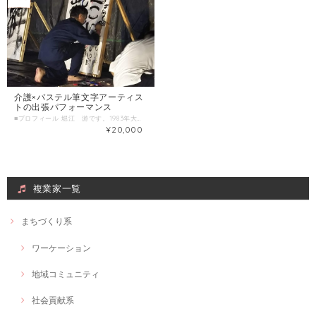
介護×パステル筆文字アーティス
トの出張パフォーマンス
■プロフィール 堀江 游です。1983年大阪市生まれ。両親の「遊び心を大切にしてほしい、ゆとりのある人間になってほしい」という思いから、「遊」と名付けられる。 幼少期より友だちと関わることが一番の楽しみで、名前の通りよく遊ぶが、教師から「学くんじゃなくて、あそぶくん。遊び人」とからかわれ、コンプレックスを持ち、人間関係に悩む。小学生、中学校時代に不登校を経験。 感受性が当時から強く敏感。 大学生時代に始めた介護のボランティアで、徐々に人と関わることが好きになる。その流れで、介護の世界に就職。10数年続けてきたが、介護のサービス以外にも自分のオリジナルで社会に貢献する、自分が本気で突き詰める一芸を求め、33歳の時にアートの世界へ。パステルアートと筆文字アートを学び、パステル筆文字アーティストとして、2018年夏より、始動。定期的にイベントを開催したり、地域のお祭りに出店、介護施設でワークショップを開催する。 游の未来アート http://www.horie-yu.com/gallery-sakuhin/ ■わたしの複業 経験・実績・趣味・特技・好きなことetc 介護福祉士 介護士歴 約13年 パステルアート歴 約2年 筆文字アート歴 約1年 猫好き歴 約4年 ■実績（2020年1月現在） 筆文字パフォーマンス イベント出演 約50件 書き下ろしメッセージ 約500人 ================ ◆介護施設 出張ワークショップ 一覧 デイサービスりんく門真、スマイルケアデイサービス、デイサービスいち、サロン&スポーツピース、ロハスいまざと、高槻荘郡家デイサービスセンター、ポプラ千里園、シニアスクール服部天神、フォーユー堺深阪、瀬戸雅(香川出張)、豊中バル、みずほおおぞら ◆出展一覧 2019年2月 naisyoのアート展 2019年11月 EARTH DIVER cafe & diningにて「3Pieces」グループ展 書家バトル鴉2019出場 （その他出展） 庄内バル、ロハスフェスタ万博、三和ハロウィン、北摂保護猫団体の出店イベント、茨木音楽祭、Wマーケット、東京サマーフェスタ、身内フェス、shotbar Leeバーベキュー大会、福祉交流会Knytaでのイベントパフォーマンス、遊とイトコ ◆パフォーマンスコラボアーティスト 介護士シンガーソングライターかんのめぐみ、介護士シンガーソングライター堤吉輝、もりう、応援ソングライターyu-ka、我楽多アーティストcannan、ピアノ弾き語りYouTuber岸まゆみ、 社会音楽家オッッッッツェ、二段優希、アンコールプロダクションPV出演 ◆会場＆ストリート 天性寺 にゃんころりん レンタルスペースBaisho ひの家ふぇ シェアハウスcase テアトル・ルセロ shotbar Lee Bar & Guesthouse Mond barワッカム Re:ｓ cafebar&sweets リスカフェ cafe pike 金山(路上) 河原町(路上) ■時間内に提供できること ・パステルアートや筆文字のワークショップ ・出張イベント（野外イベント、企業、介護施設等実績多数） ・あなただけのオリジナル筆文字メッセージ作成 （お誕生日、出産祝い、送別会、勇気づけたい人へ） ■ こんな人におすすめ ・誰かに背中を押してもらいたい人 ・自己肯定感を上げたい人 ・盛り上がるライブパフォーマンスを探している ・イベントの満足度を上げたい ・温かみのあるイベントコンテンツを探している人 事前 依頼内容ヒアリング・・・30分～1時間程度 オンラインor対面ご希望の場合は交通費別途 適宜メールも活用しながら情報共有 ヒアリング内容 ・イベント概要 ・いつ、どこで、誰に向けてetc... ・イベントで大切にしていること ・サービスの種類と内容についてのご説明 ＊時間外の追加修正や延長希望の場合はその場でご相談の上、追加でご決済いただきます。 ■ 調整可能な曜日・時間帯( 1000文字以内) ＊ 当日のお申し込みはご遠慮ください。 14日前以上の余裕を持った日時で、ご希望日時を３つほどお知らせください。 （送信欄）＝＝＝＝＝＝＝＝＝＝＝＝ オンラインの打ち合わせ方法 打ち合わせ希望日 第一希望：●月●日●曜日 ●時●分～●時●分 第二希望：●月●日●曜日 ●時●分～●時●分 第三希望：●月●日●曜日 ●時●分～●時●分 イベント日 当日：●月●日●曜日 ●時●分～●時●分 ＝＝＝＝＝＝＝＝＝＝＝＝＝＝＝＝＝ 1回のサービス提供時間 Ａ：実施時間：約10分～１５分 お好みの曲にあわせた大迫力の巨大筆文字パフォーマンス 用紙の大きさはパフォーマンスに応じて３ｍ～１０ｍ幅まで要相談 Ｂ：実施時間：約９０分 「あなたの瞳を見て直感で言葉を産み出します」出張描きおろし あなたの瞳を見て、あなたを感じ取り、 色紙にイメージカラーを色付けし、 メッセージを描き下ろします。 世界にたった一つのあなたへの 応援メッセージを描かせて頂きます。 （10名様分 1人5分ほど）介護施設やイベント出展にて実績多数。 Ｃ：名刺、Ｔシャツ、チラシ等のオリジナルイラスト作成 （作成期間目安：約1週間～＊状況によりご相談） 販促物等に筆文字やパステルアートであたたかみのあるデザインを考えている方におすすめです。
¥20,000
複業家一覧
まちづくり系
ワーケーション
地域コミュニティ
社会貢献系