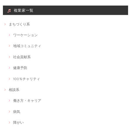
複業家一覧
まちづくり系
ワーケーション
地域コミュニティ
社会貢献系
健康予防
100％チャリティ
相談系
働き方・キャリア
病気
障がい