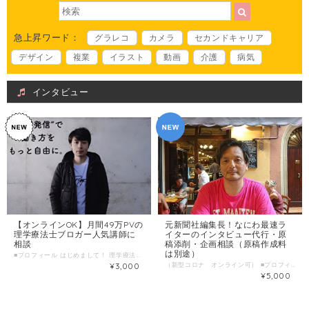
急上昇ワード：
グラレコ
カメラ
セカンドキャリア
デザイン
複業
イラスト
動画
介護
病気
インタビュー
【オンラインOK】月間49万PVの
元新聞社編集長！なにわ最速ラ
理学療法士ブロガー人気講師に
イターのインタビュー代行・原
相談
稿添削・企画相談（原稿作成料
は別途）
■プロフィール はじめまして！ 理学療法士をしながら、ブログやライター（編集長）としても活動している西野英行と申します。雑多な知識を吸収することが大好きで、読書やネットサーフィンを毎日楽しんでいます。 ”じぶんはけん”では、本業のリハビリを通して、述べ100人以上、年齢は100歳〜３歳まで、あらゆる生活環境にいる身体・精神の障がいを持つ方々に真摯に接してきた経験と、福業（私にあらゆる福をもたらしてくれました）の文字を書き、人に何かを伝える志事（シゴト）を掛け合わせて、皆様に役立つ、新しい価値を生み出せればと思っています。 具体的には、 ・文章の添削 ・編集（情報の取捨選択） ・ネット上で公開する記事の代筆 ・寄稿 ・お悩み・人生相談 ・介護や医療のお悩み相談 ・障害や病気との向き合い方・考え方 などでお役に立てればと思います。お気軽に何でもご相談ください。 ポジティブ心理学実践インストラクター/理学療法士 【ブログ】 ①「不道徳幸福論」http://syuurourihabili.com ②「未来のPT（最高月49万PV/月商50万）」 【著書】100歳まで元気でいるための歩き方＆杖の使い方 http://goo.gl/gHFSdx 「未来のPT」でGoogle検索hideyukiriha.com Twitter：https://twitter.com/PT50139040 ■わたしの複業 （経験・実績・趣味・特技・好きなことetc） ①理学療法士歴９年 ・国家資格 理学療法士免許取得 ・ヘルパー２級（現：初任者研修）資格取得 ・回復期リハビリ専門病院 勤務５年 ・訪問看護ステーションでの訪問リハビリ 勤務４年 ・書籍「100歳まで元気に歩くための杖の使い方」出版 自分で言うのも何ですが、リハビリの現場で、「話しやすい」、「何でも相談できる」環境を作り出すことが得意だと思っています。本業の傍ら、リハビリ系記事中心の個人ブログを運営（最高49万PV/月）、出版社の目にとまり、紙の書籍を出版したり、雑誌の寄稿など行っています。 ②ブロガー・ライター歴４年 WordPressで個人ブログ運営×１、法人ブログ・サイト運営×３ ライターを集めて現在40人のFacebookグループを作り、記事執筆を代行したり、寄稿したりしています。また、講師として約２ヶ月に１回、ライター養成講義を務めています。 ③特技：剣道 中学〜高校は剣道部で（高校の時は部長をしていました。）、剣道２段免許取得。素振りをたまにしています。肩こりがましになります。 ④趣味：ジブンテツガク ”ジブンテツガク”とは、私の造語です。 リハビリの現場で接する、患者さんへの心理的な興味から、「どう生きるべきか」、「物事をどう捉えるべきか」を自分なりに調べ、考え、実践し、深めてきました。 世間一般の”哲学”とは少し違い、もっとカジュアルで、実生活に活かすための考え方のことです。心理学やカウンセリング、人類史、発達心理学などの知識をベースに、ジブンがより良く生きるために雑多な知識を組み合わせて、現代を生きる自分に合った生き方・考え方を追求します。 多様な価値観が溢れるこれからの社会で、他人に流されすぎず、自分軸を持つち、周囲に発信するために重要な考え方だと思っています。 ■時間内に提供できること ・文章の添削 ・ブログの始め方のレクチャー ・あらゆる情報の編集（情報の取捨選択） ・ネット上で公開する記事の代筆 ・寄稿 ・お悩み・人生相談 ・介護や医療のお悩み相談 ・障がいや病気との向き合い方・考え方 ■ こんな人におすすめ ・副業を始めてみたい方 ・文章が苦手な方 ・悩みを聞いて欲しい方 ・リハビリの仕事のことを聞いてみたい方 ・キャリアや人生で悩んでいる方 ・病気や障がいを持つ方 ■ 当日の流れとスケジュール 1簡単にお互い自己紹介 2相談内容ヒアリング 3個別の質問にお答えします 4時間が来たら終了 ■調整可能な曜日・時間帯 平日の水曜 、または土曜日、日曜日 上記で難しい場合は調整可能な日もございますので気軽にお問い合わせ下さい。 ＊ 当日のお申し込みはご遠慮ください。 7日前以上の余裕を持った日時で、ご希望日時を３つほどお知らせください。 （送信欄）＝＝＝＝＝＝＝＝＝＝＝＝ 第一希望：●月●日●曜日 ●時●分～●時●分 第二希望：●月●日●曜日 ●時●分～●時●分 第三希望：●月●日●曜日 ●時●分～●時●分 ＝＝＝＝＝＝＝＝＝＝＝＝＝＝＝＝＝ ・カフェなどでお会いできればと思います。 ご都合のよい場所があればご指定いただいても構いません。 なければこちらで指定させていただきます。 （お茶代等は、ご自身の分のみご負担ください。） ■ よくある質問 Q. オンラインでのやり取りは可能ですか？ A. ご相談日時等のお問い合わせは可能です。メール、Facebookメッセンジャーでご連絡ください。 Q. 延長した場合はどうなりますか？ A. 延長時間分を別途ご購入いただきます。 ■1回のサービス提供時間 ３０分/回 ■サービス提供エリア 大阪府 ＊オンラインの場合は全国可
¥3,000
（新型コロナ オンライン可） ■プロフィール 元新聞社編集長☆自称「なにわ最速ライター」西岡一紀（にしおかかずのり）です。 1970年生まれ。 子供のころから本が好きで、中学時代に、将来は出版物に携わることを志す。 人材サービス会社等を経て1998年に不動産業界紙に就職し、記者活動を開始する。 2006年には介護業界紙を創刊し、取締役・編集長に就任。 21年間の記者生活でインタビューした総人数は4000を超える。 「自分だからこそできる仕事がしたい」 新聞勤務歴21年、編集長として14年、インタビュー・取材等、ライターとして、 日夜仕事に明け暮れた日々。多いときは毎週４万字を書いていました。 そんな仕事で習得した最速ライティングの技術を生かして、 2019年よりフリーランスとして仕事を開始。 フリーライターとして、介護業界を中心にしてフリーランスで活動しています。 ■わたしの複業 経験・実績・趣味・特技・好きなことetc ライター歴 約21年 新聞社編集長歴13年 趣味 旅行(国内外問わず)、歴史(日本の古代史) ・自分の強み 記憶力がいい、知識欲旺盛 ■時間内に提供できること ・インタビュー代行 （介護系が得意ですがそれ以外の記事作成も可能です。原稿作成料は別途ご相談） ・取材同行の武者修行 （取材に同行してインタビュー方法を学ぶことができます） ・広報誌やメディアの記事構成や企画のご相談 ・各種文章添削･指導 ＊テーマや内容によってはお断りすることもございますのでご了承ください。 ＊原稿作成料は別途必要です。（目安：内容によりますが１文字１０円程） ■ こんな人におすすめ ・社内広報を担当している方 ・記事サイトを運営している方 ・メディア編集の助っ人が欲しい方 ■ 当日の流れとスケジュール 所要時間・・・ 広報誌やメディアの企画相談はオンライン・対面どちらでも可 ＊インタビューは交通費別途、原稿作成料は別途ご相談 ＊アポイント先の取材日程調整等はお願いいたします。 ＊時間外の追加修正や延長希望の場合はその場でご相談の上、追加でご決済いただきます。 ■お仕事調整可能な曜日･時間帯 特に制限はありません。 ＊ 当日のお申し込みはご遠慮ください。 7日前以上の余裕を持った日時で、ご希望日時を３つほどお知らせください。 （送信欄）＝＝＝＝＝＝＝＝＝＝＝＝ 第一希望：●月●日●曜日 ●時●分～●時●分 第二希望：●月●日●曜日 ●時●分～●時●分 第三希望：●月●日●曜日 ●時●分～●時●分 ＝＝＝＝＝＝＝＝＝＝＝＝＝＝＝＝＝ 販売金額 5000円(実際に原稿を執筆する場合は、原稿料別途※応相談) 販売項目の種類（任意） サービス提供エリア ：全国 、対面（大阪）
¥5,000