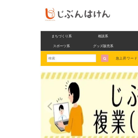
まちづくり系
相談系
スポーツ系
グッズ販売系
急上昇ワー