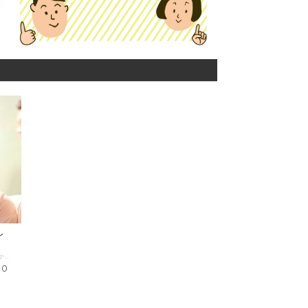
レ
■プロフィール 初めまして。赤星 薫（あかぼしかおる）と申します。 日本初！介護福祉士による出張フラワーアレンジメント・園芸教室を広めています＾＾ 現場で頑張る介護士さんたちのお悩みやこれからの相談 介護現場で働いてみたい方のご質問にお答え 花や植物をプレゼントしたいけど、自分では選べないから助けてほしい などなど、色々ご相談に乗れたらと思います＾＾ 美味しいものを一緒に食べに行く、探求しに行くのもウェルカムです♪ Facebook https://www.facebook.com/rich.kaoru.happysmile Instagram https://www.instagram.com/happysmile_378/ ■わたしの複業 （経験・実績・趣味・特技・好きなことetc） 職歴 有料老人ホーム勤務７年半 訪問フラワーアレンジメント園芸教室「ハッピースマイル」代表 創業３年目 自社教室開催と並行して、花屋の店舗でも勤務 資格 介護福祉士 高等学校農業科教員免許 フラワー装飾技能士３級 趣味 花屋巡り 古民家をネットで見まくる 旅行 山の上から景色眺めてボーっとする 《花と緑で未来を楽しく明るく 》、《ハッピースマイルに関わる全ての方の幸福を目指すと共に、自分らしく生き・働く仲間を増やす活動を全国・世界へ拡げること》を理念として掲げ活動中。 高校・大学で、フラワーアレンジメント・植物の栽培・農業・生物を中心に学ぶ。 大学在学中に園芸療法に興味を持ち、福祉業界に就職。 介護職として生活全般から看取りまでを７年半経験し、その中で、『心身の癒し・リハビリテーション』を目的に、高齢者向けフラワーアレンジメント教室、介護施設職員向け「お花と認知症研修」の開催や園芸療法を行う。 高齢者の楽しみ創出・介護スタッフ研修が評判で出張型のフラワーアレンジメント・園芸教室「ハッピースマイル」を創業。 2019年7月まで、延べ2000人以上が参加、リピート率は90％以上。 園芸療法とそれを通した対人コミュニケーションや働き方についての講義開催など、福祉関係者向けフラワーアレンジメント講座などを現場主導でできるようにサポート業務を展開中。 ■時間内に提供できること 自宅に置く植物を一緒に選んでほしい 人に花をプレゼントしたいから、相談に乗ってほしい 古民家カフェに一緒に行きたい 花を選ぶコツ、教室のコツ 心の相談 施設アクティビティの相談 働き方、介護に関する悩みや相談 介護に対する想い・ぐち クレームにならない対応のコツ ただ話を聞いてほしい ■ こんな人におすすめ 花をすぐ枯らすことに悩んでる、育て方分からないから躊躇してる 人に花をあげてみたいけどハードル高い 一人でカフェに行きにくい とにかく癒されたい 美味しいもの食べることが好きな方 介護職として働くことに疲れてきている方 色々疲れてる方 ■ 当日の流れとスケジュール（60分） 【WEBでのやり取りをご希望の場合】 1、簡単にお互いの自己紹介 2、相談内容・ヒアリング 3、個別の質問にお答え ＊時間延長希望の場合はその場でご相談の上、ご決済いただきます。 【対面でのやり取りをご希望の場合】 ＊花屋やカフェなど、出向く先への交通費や飲食費はご負担をお願いいたします。 1、簡単にお互いの自己紹介 2、買い物希望→ヒアリング・選定 相談希望 → 食事しながらお話し ＊時間延長希望の場合はその場でご相談の上、ご決済いただきます。 ■調整可能な曜日・時間帯 平日の 月曜～金曜の17時以降 、土日の日中 ＊平日の日中も可能な日がございます。お気軽にお問い合わせ下さい。 ＊ 当日のお申し込みはご遠慮ください。 ３日前以上の余裕を持った日時で、ご希望日時を３つほどお知らせください。 （送信欄）＝＝＝＝＝＝＝＝＝＝＝＝ 第一希望：●月●日●曜日 ●時●分～●時●分 第二希望：●月●日●曜日 ●時●分～●時●分 第三希望：●月●日●曜日 ●時●分～●時●分 ＝＝＝＝＝＝＝＝＝＝＝＝＝＝＝＝＝ ＊対面、WEB上でのやりとり、どちらでも構いません。 対面の場合は、場所は要相談でお願いいたします。 ＊花屋やカフェなど、出向く先への交通費や飲食費はご負担をお願いいたします。 ■ よくある質問 Q. オンラインでのやり取りは可能ですか？ A. 可能です＾＾ ・ご相談日時等のお問い合わせ ・遠隔地にお住まいであったり、都合上対面が不可能な場合 などは、LINE＠ or Facebookメッセンジャーにてご連絡ください。 Q. 延長した場合はどうなりますか？ A. 延長時間分を別途ご購入いただきます。 ■1回のサービス提供時間 １時間/回 ＊２時間ご希望の場合はカートにて「２」個ご購入ください。 ＊当日延長相談も可 ■サービス提供エリア 兵庫県宝塚市から５０キロ圏内程度、圏外は要相談 ＊オンラインの場合は全国可
00