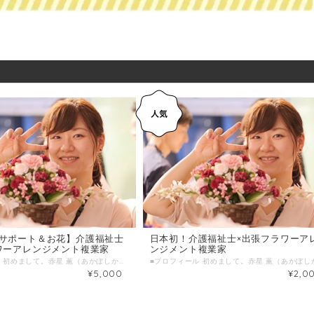
サポート＆お花】介護福祉士
日本初！介護福祉士×出張フラワーア
ワーアレンジメント複業家
ンジメント複業家
■プロフィール 初めまして。赤星 薫（あかぼしかおる）と申します。 日本初！介護福祉士による出張フラワーアレンジメント・園芸教室を広めています＾＾ 講師経験があることからイベントの進行役、 お花飾りもご依頼いただくことが出てきました。 あったかい場づくりをお手伝いできればと思います。 Facebook https://www.facebook.com/rich.kaoru.happysmile Instagram https://www.instagram.com/happysmile_378/ ■わたしの複業 （経験・実績・趣味・特技・好きなことetc） 職歴 有料老人ホーム勤務７年半 訪問フラワーアレンジメント園芸教室「ハッピースマイル」代表 2016年11月創業 自社教室開催と並行して、花屋の店舗でも勤務 資格 介護福祉士 高等学校農業科教員免許 フラワー装飾技能士３級 趣味 花屋巡り 古民家をネットで見まくる 旅行 山の上から景色眺めてボーっとする 《花と緑で未来を楽しく明るく 》、《ハッピースマイルに関わる全ての方の幸福を目指すと共に、自分らしく生き・働く仲間を増やす活動を全国・世界へ拡げること》を理念として掲げ活動中。 高校・大学で、フラワーアレンジメント・植物の栽培・農業・生物を中心に学ぶ。 大学在学中に園芸療法に興味を持ち、福祉業界に就職。 介護職として生活全般から看取りまでを７年半経験し、その中で、『心身の癒し・リハビリテーション』を目的に、高齢者向けフラワーアレンジメント教室、介護施設職員向け「お花と認知症研修」の開催や園芸療法を行う。 高齢者の楽しみ創出・介護スタッフ研修が評判で出張型のフラワーアレンジメント・園芸教室「ハッピースマイル」を2016年11月創業。 2019年7月まで、延べ2000人以上が参加、リピート率は90％以上。 園芸療法とそれを通した対人コミュニケーションや働き方についての講義開催など、福祉関係者向けフラワーアレンジメント講座などを現場主導でできるようにサポート業務を展開中。 ■時間内に提供できること イベント装飾用のお花（ボリュームにより料金はご相談） イベント司会・その他進行サポート ■ こんな人におすすめ イベント装飾用のお花が欲しい イベント運営のサポート役がほしい ■ 当日までの打ち合わせはWEBミーティングにて 1、簡単にお互いの自己紹介 2、相談内容・ヒアリング ■ 当日の流れとスケジュール 事前お顔合わせ・ヒアリング・・・30分程度 適宜メールも活用しながら情報共有 ヒアリング内容 ・お花のご要望 ・イベント概要 ・イベントの目的、いつ、どこで、誰に向けてetc... ・イベントで大切にしていること ＊ 当日のお申し込みはご遠慮ください。 （送信欄）＝＝＝＝＝＝＝＝＝＝＝＝ オンラインの打ち合わせ方法 打ち合わせ希望日 第一希望：●月●日●曜日 ●時●分～●時●分 第二希望：●月●日●曜日 ●時●分～●時●分 第三希望：●月●日●曜日 ●時●分～●時●分 イベント日 当日：●月●日●曜日 ●時●分～●時●分 ＝＝＝＝＝＝＝＝＝＝＝＝＝＝＝＝＝ ■調整可能な曜日・時間帯 ＊ 当日のお申し込みはご遠慮ください。 下記、打ち合わせ日時は、 ３日前以上の余裕を持った日時で、ご希望日時を３つほどお知らせください。 （送信欄）＝＝＝＝＝＝＝＝＝＝＝＝ 第一希望：●月●日●曜日 ●時●分～●時●分 第二希望：●月●日●曜日 ●時●分～●時●分 第三希望：●月●日●曜日 ●時●分～●時●分 ＝＝＝＝＝＝＝＝＝＝＝＝＝＝＝＝＝ ■ よくある質問 Q. オンラインでのやり取りは可能ですか？ A. 可能です＾＾ ・ご相談日時等のお問い合わせ ・遠隔地にお住まいであったり、都合上対面が不可能な場合 などは、LINE＠ or Facebookメッセンジャーにてご連絡ください。 Q. 延長した場合はどうなりますか？ A. 延長時間分を別途ご購入いただきます。 ■1回のサービス提供時間 ２時間/回 ＊４時間ご希望の場合はカートにて「２」個ご購入ください。 ＊当日延長相談も可 ＊交通費別途ご請求 ■サービス提供エリア お花送付のみも承っております。 ＊イベント等の場合は、交通費別途ご請求
¥5,000
¥2,0