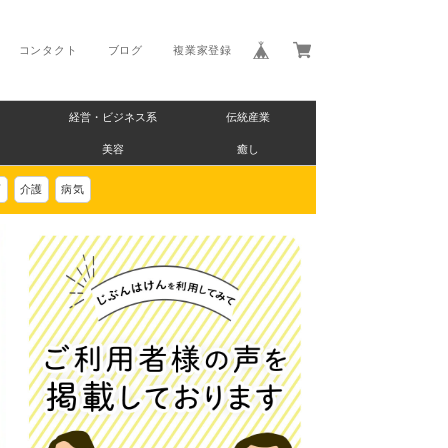
コンタクト
ブログ
複業家登録
経営・ビジネス系
伝統産業
美容
癒し
画
介護
病気