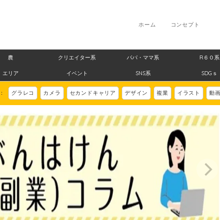
ホーム
コンセプト
農
クリエイター系
パパ・ママ系
R６０系
エリア
イベント
SNS系
SDGｓ
ド：
グラレコ
カメラ
セカンドキャリア
デザイン
複業
イラスト
動